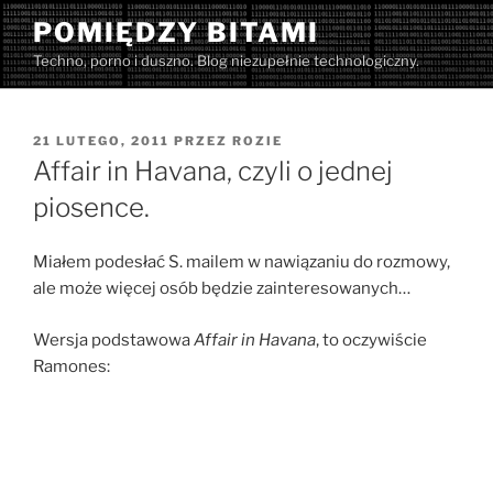
Przejdź
POMIĘDZY BITAMI
do
Techno, porno i duszno. Blog niezupełnie technologiczny.
treści
OPUBLIKOWANE
21 LUTEGO, 2011
PRZEZ
ROZIE
W
Affair in Havana, czyli o jednej
piosence.
Miałem podesłać S. mailem w nawiązaniu do rozmowy,
ale może więcej osób będzie zainteresowanych…
Wersja podstawowa
Affair in Havana
, to oczywiście
Ramones: