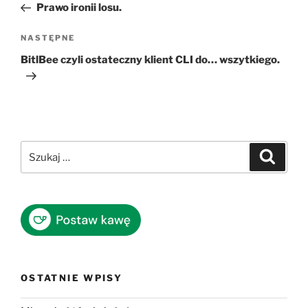
wpis
Prawo ironii losu.
Następny
NASTĘPNE
wpis
BitlBee czyli ostateczny klient CLI do… wszytkiego.
Szukaj:
Szukaj
OSTATNIE WPISY