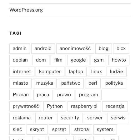
WordPress.org
TAGI
admin
android
anonimowość
blog
blox
debian
dom
film
google
gsm
howto
internet
komputer
laptop
linux
ludzie
miasto
muzyka
państwo
perl
polityka
Poznań
praca
prawo
program
prywatność
Python
raspberry pi
recenzja
reklama
router
security
serwer
serwis
sieć
skrypt
sprzęt
strona
system