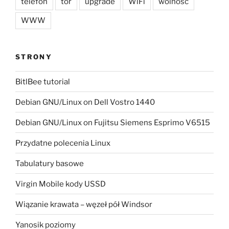
telefon
tor
upgrade
WiFi
wolność
WWW
STRONY
BitlBee tutorial
Debian GNU/Linux on Dell Vostro 1440
Debian GNU/Linux on Fujitsu Siemens Esprimo V6515
Przydatne polecenia Linux
Tabulatury basowe
Virgin Mobile kody USSD
Wiązanie krawata – węzeł pół Windsor
Yanosik poziomy