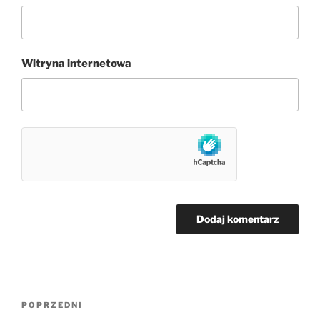
Witryna internetowa
Nawigacja
Poprzedni
POPRZEDNI
wpisu