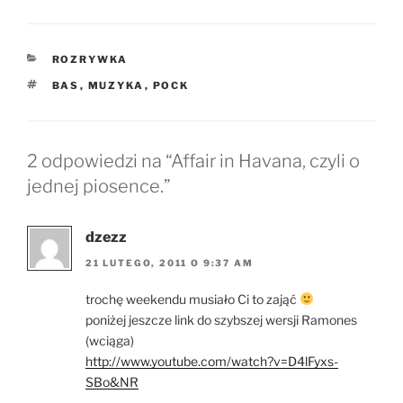
KATEGORIE
ROZRYWKA
TAGI
BAS
,
MUZYKA
,
POCK
2 odpowiedzi na “Affair in Havana, czyli o
jednej piosence.”
dzezz
21 LUTEGO, 2011 O 9:37 AM
trochę weekendu musiało Ci to zająć
poniżej jeszcze link do szybszej wersji Ramones
(wciąga)
http://www.youtube.com/watch?v=D4lFyxs-
SBo&NR