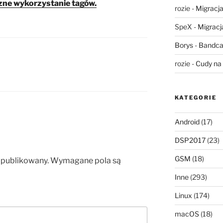
yczne wykorzystanie tagów.
rozie
-
Migracja,
SpeX
-
Migracja
Borys
-
Bandca
rozie
-
Cudy na 
KATEGORIE
Android
(17)
DSP2017
(23)
GSM
(18)
opublikowany.
Wymagane pola są
Inne
(293)
Linux
(174)
macOS
(18)