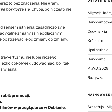
OSTATNIE W
raz to bez znaczenia. Nie gram.
 nie powtórzą się.
Chyba, bo niczego nie
Migracja, której
Bandcampowe 
ad sensem istnienia: zasadniczo żyję
Cudy na kiju
 Radykalne zmiany są nieodłącznym
 postrzegać je od zmiany do zmiany.
Krótki film
Upał stulecia
strawertyzmu: nie lubię niczego
Bandcamp
iężko cokolwiek udowadniać, bo i tak
P.I.W.O. 2026
ma własną.
Rozrywka
NAJNOWSZE
 robić promocji.
m.
Szczeżuja
-
Mig
ilmów w przeglądarce w Debianie.