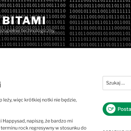
 BITAMI
iezupełnie technologiczny.
Szukaj:
i
p leży, więc krótkiej notki nie będzie,
eci Happysad, napiszę, że bardzo mi
 a terminu rock regresywny w stosunku do