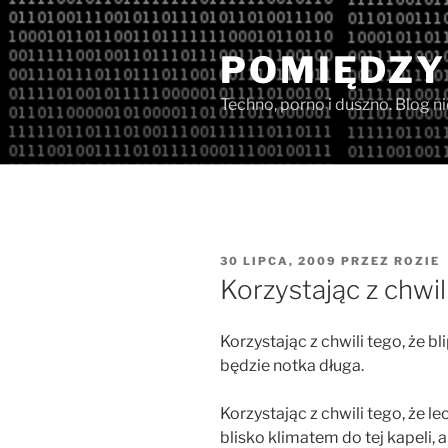
Przejdź
do
POMIĘDZY
treści
Techno, porno i duszno. Blog n
OPUBLIKOWANE
30 LIPCA, 2009
PRZEZ
ROZIE
W
Korzystając z chwil
Korzystając z chwili tego, że bli
będzie notka długa.
Korzystając z chwili tego, że l
blisko klimatem do tej kapeli,