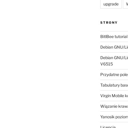
upgrade
W
STRONY
BitlBee tutorial
Debian GNU/Lin
Debian GNU/Lin
V6515
Przydatne pole
Tabulatury ba
Virgin Mobile 
Wiązanie krawa
Yanosik pozio
Licencja