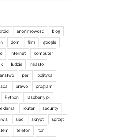
droid
anonimowość
blog
an
dom
film
google
o
internet
komputer
ux
ludzie
miasto
aństwo
perl
polityka
raca
prawo
program
Python
raspberry pi
reklama
router
security
rwis
sieć
skrypt
sprzęt
stem
telefon
tor