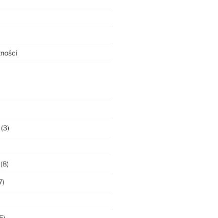
tności
(3)
(8)
7)
5)