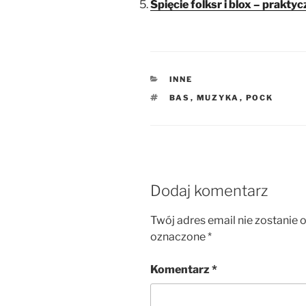
Spięcie folksr i blox – prakt
KATEGORIE
INNE
TAGI
BAS
,
MUZYKA
,
POCK
Dodaj komentarz
Twój adres email nie zostanie 
oznaczone
*
Komentarz
*