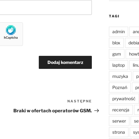
TAGI
admin
an
blox
debi
gsm
howt
laptop
lin
muzyka
p
Poznań
p
prywatność
NASTĘPNE
Następny
wpis
recenzja
Braki w ofertach operatorów GSM.
serwer
se
strona
sy