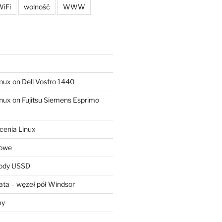
iFi
wolność
WWW
ux on Dell Vostro 1440
ux on Fujitsu Siemens Esprimo
cenia Linux
sowe
kody USSD
ta – węzeł pół Windsor
my