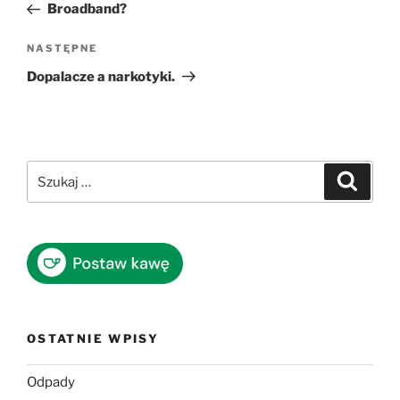
wpis
Broadband?
Następny
NASTĘPNE
wpis
Dopalacze a narkotyki.
Szukaj:
Szukaj
OSTATNIE WPISY
Odpady