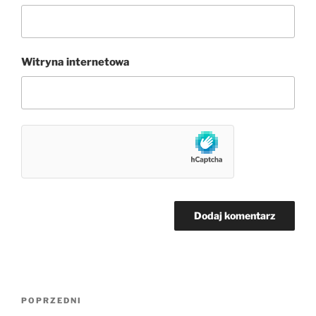
Witryna internetowa
Nawigacja
Poprzedni
POPRZEDNI
wpisu