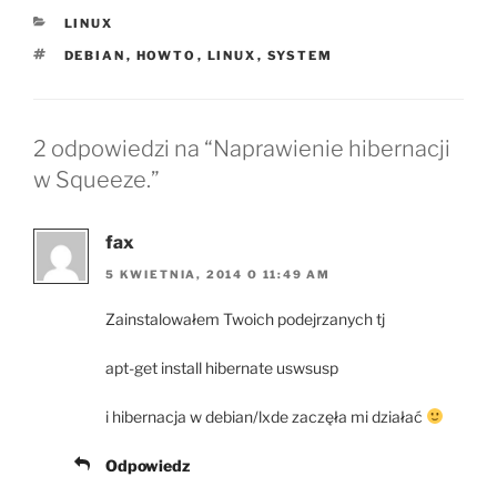
KATEGORIE
LINUX
TAGI
DEBIAN
,
HOWTO
,
LINUX
,
SYSTEM
2 odpowiedzi na “Naprawienie hibernacji
w Squeeze.”
fax
5 KWIETNIA, 2014 O 11:49 AM
Zainstalowałem Twoich podejrzanych tj
apt-get install hibernate uswsusp
i hibernacja w debian/lxde zaczęła mi działać
Odpowiedz