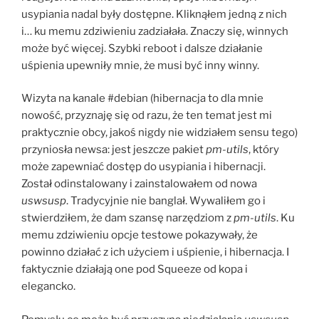
usypiania nadal były dostępne. Kliknąłem jedną z nich
i… ku memu zdziwieniu zadziałała. Znaczy się, winnych
może być więcej. Szybki reboot i dalsze działanie
uśpienia upewniły mnie, że musi być inny winny.
Wizyta na kanale #debian (hibernacja to dla mnie
nowość, przyznaję się od razu, że ten temat jest mi
praktycznie obcy, jakoś nigdy nie widziałem sensu tego)
przyniosła newsa: jest jeszcze pakiet
pm-utils
, który
może zapewniać dostęp do usypiania i hibernacji.
Został odinstalowany i zainstalowałem od nowa
uswsusp
. Tradycyjnie nie banglał. Wywaliłem go i
stwierdziłem, że dam szansę narzędziom z
pm-utils
. Ku
memu zdziwieniu opcje testowe pokazywały, że
powinno działać z ich użyciem i uśpienie, i hibernacja. I
faktycznie działają one pod Squeeze od kopa i
elegancko.