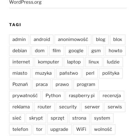
WordPress.org
TAGI
admin
android
anonimowość
blog
blox
debian
dom
film
google
gsm
howto
internet
komputer
laptop
linux
ludzie
miasto
muzyka
państwo
perl
polityka
Poznań
praca
prawo
program
prywatność
Python
raspberry pi
recenzja
reklama
router
security
serwer
serwis
sieć
skrypt
sprzęt
strona
system
telefon
tor
upgrade
WiFi
wolność