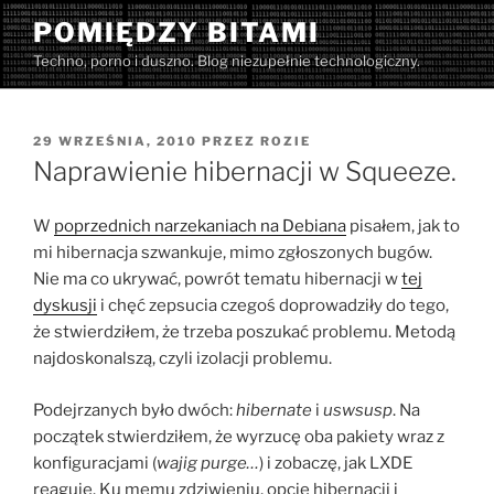
Przejdź
POMIĘDZY BITAMI
do
Techno, porno i duszno. Blog niezupełnie technologiczny.
treści
OPUBLIKOWANE
29 WRZEŚNIA, 2010
PRZEZ
ROZIE
W
Naprawienie hibernacji w Squeeze.
W
poprzednich narzekaniach na Debiana
pisałem, jak to
mi hibernacja szwankuje, mimo zgłoszonych bugów.
Nie ma co ukrywać, powrót tematu hibernacji w
tej
dyskusji
i chęć zepsucia czegoś doprowadziły do tego,
że stwierdziłem, że trzeba poszukać problemu. Metodą
najdoskonalszą, czyli izolacji problemu.
Podejrzanych było dwóch:
hibernate
i
uswsusp
. Na
początek stwierdziłem, że wyrzucę oba pakiety wraz z
konfiguracjami (
wajig purge…
) i zobaczę, jak LXDE
reaguje. Ku memu zdziwieniu, opcje hibernacji i