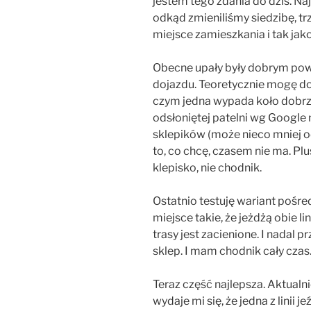
jestem tego zdania do dziś. Na
odkąd zmieniliśmy siedzibę, t
miejsce zamieszkania i tak jakoś
Obecne upały były dobrym pow
dojazdu. Teoretycznie mogę do
czym jedna wypada koło dobrze
odsłoniętej patelni wg Google
sklepików (może nieco mniej o
to, co chcę, czasem nie ma. Plus
klepisko, nie chodnik.
Ostatnio testuję wariant pośr
miejsce takie, że jeżdżą obie li
trasy jest zacienione. I nadal
sklep. I mam chodnik cały czas
Teraz część najlepsza. Aktualnie
wydaje mi się, że jedna z linii j