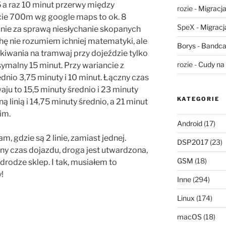
 5 a raz 10 minut przerwy między
rozie
-
Migracja,
cie 700m wg google maps to ok. 8
SpeX
-
Migracja
wnie za sprawą niesłychanie skopanych
chę nie rozumiem ichniej matematyki, ale
Borys
-
Bandca
ekiwania na tramwaj przy dojeździe tylko
rozie
-
Cudy na 
ksymalny 15 minut. Przy wariancie z
dnio 3,75 minuty i 10 minut. Łączny czas
ju to 15,5 minuty średnio i 23 minuty
KATEGORIE
 linią i 14,75 minuty średnio, a 21 minut
im.
Android
(17)
m, gdzie są 2 linie, zamiast jednej.
DSP2017
(23)
lny czas dojazdu, droga jest utwardzona,
GSM
(18)
 drodze sklep. I tak, musiałem to
!
Inne
(294)
Linux
(174)
macOS
(18)