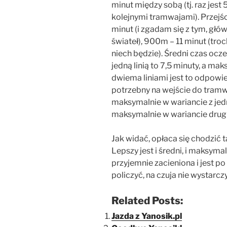
minut między sobą (tj. raz jest
kolejnymi tramwajami). Przejś
minut (i zgadam się z tym, głó
świateł), 900m – 11 minut (tro
niech będzie). Średni czas ocz
jedną linią to 7,5 minuty, a ma
dwiema liniami jest to odpowie
potrzebny na wejście do tramwa
maksymalnie w wariancie z jedną
maksymalnie w wariancie drug
Jak widać, opłaca się chodzić ta
Lepszy jest i średni, i maksyma
przyjemnie zacieniona i jest po
policzyć, na czuja nie wystarczy
Related Posts:
Jazda z Yanosik.pl