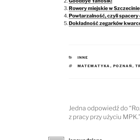
Goodbye Yanosik!
Rowery miejskie w Szczecinie
Powtarzalność, czyli spacery 
Dokładność zegarków kwar
KATEGORIE
INNE
TAGI
MATEMATYKA
,
POZNAŃ
,
T
Jedna odpowiedź do “Roz
z pracy przy użyciu MPK.