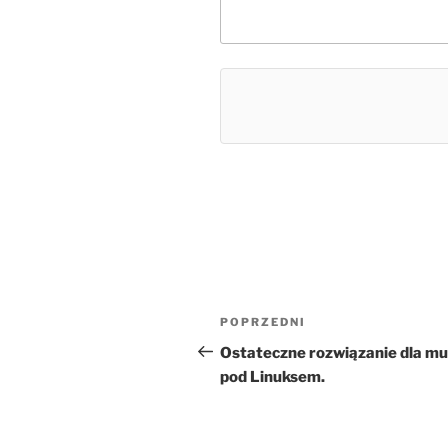
Nawigacja
Poprzedni
POPRZEDNI
wpisu
wpis
Ostateczne rozwiązanie dla mu
pod Linuksem.