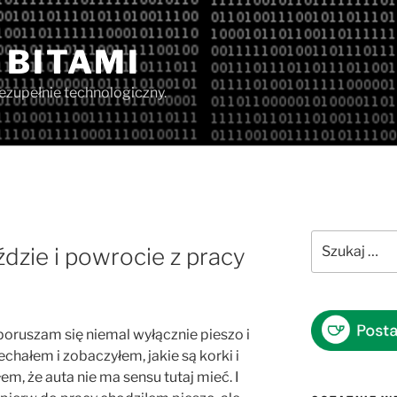
 BITAMI
iezupełnie technologiczny.
Szukaj:
dzie i powrocie z pracy
ruszam się niemal wyłącznie pieszo i
chałem i zobaczyłem, jakie są korki i
em, że auta nie ma sensu tutaj mieć. I