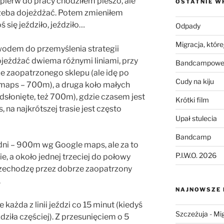
jpierw do pracy chodziłem pieszo, ale
OSTATNIE W
rzeba dojeżdżać. Potem zmieniłem
 się jeździło, jeździło…
Odpady
Migracja, której
odem do przemyślenia strategii
jeżdżać dwiema różnymi liniami, przy
Bandcampowe 
 zaopatrzonego sklepu (ale idę po
Cudy na kiju
 maps – 700m), a druga koło małych
dsłonięte, też 700m), gdzie czasem jest
Krótki film
, na najkrótszej trasie jest często
Upał stulecia
Bandcamp
edni – 900m wg Google maps, ale za to
P.I.W.O. 2026
nie, a około jednej trzeciej do połowy
 przechodzę przez dobrze zaopatrzony
.
NAJNOWSZE
 każda z linii jeździ co 15 minut (kiedyś
Szczeżuja
-
Mig
eździła częściej). Z przesunięciem o 5