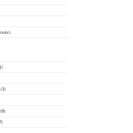
tności
1)
(3)
(8)
7)