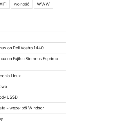
iFi
wolność
WWW
ux on Dell Vostro 1440
ux on Fujitsu Siemens Esprimo
cenia Linux
sowe
kody USSD
ta – węzeł pół Windsor
my