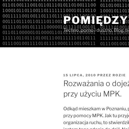
Przejdź
do
POMIĘDZY
treści
Techno, porno i duszno. Blog n
OPUBLIKOWANE
15 LIPCA, 2010
PRZEZ
ROZIE
W
Rozważania o dojeź
przy użyciu MPK.
Odkąd mieszkam w Poznaniu, po
przy pomocy MPK. Jak tu przyje
organizacja ruchu, to stwierdził