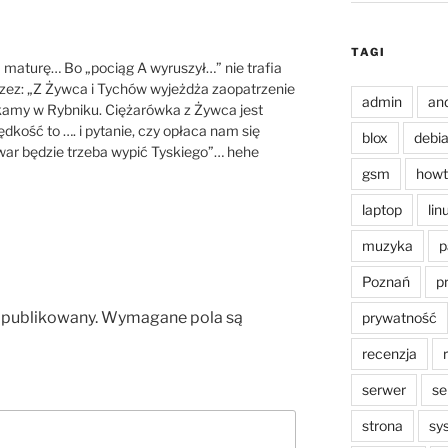
TAGI
 maturę… Bo „pociąg A wyruszył…” nie trafia
przez: „Z Żywca i Tychów wyjeżdża zaopatrzenie
admin
an
kamy w Rybniku. Ciężarówka z Żywca jest
ędkość to …. i pytanie, czy opłaca nam się
blox
debi
war będzie trzeba wypić Tyskiego”… hehe
gsm
howt
laptop
lin
muzyka
p
Poznań
p
opublikowany.
Wymagane pola są
prywatność
recenzja
serwer
se
strona
sy