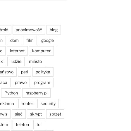
droid
anonimowość
blog
an
dom
film
google
o
internet
komputer
ux
ludzie
miasto
aństwo
perl
polityka
raca
prawo
program
Python
raspberry pi
reklama
router
security
rwis
sieć
skrypt
sprzęt
stem
telefon
tor