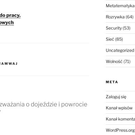
Metatematyka
do pracy.
Rozrywka
(64)
cowych
Security
(53)
Sieć
(85)
Uncategorized
Wolność
(71)
RAMWAJ
META
Zaloguj się
ważania o dojeździe i powrocie
Kanał wpisów
”
Kanał komenta
WordPress.org