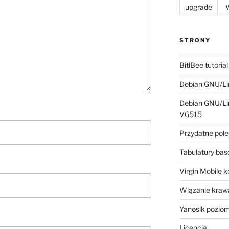
upgrade
W
STRONY
BitlBee tutorial
Debian GNU/Lin
Debian GNU/Lin
V6515
Przydatne pole
Tabulatury ba
Virgin Mobile 
Wiązanie krawa
Yanosik pozio
Licencja