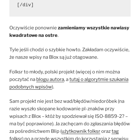
[/div]
Oczywiście ponownie
zamieniamy wszystkie nawiasy
kwadratowe na ostre
.
Tyle jeśli chodzi o szybkie howto. Zakładam oczywiście,
że nasze wpisy na Blox są już otagowane.
Folksr to młody, polski projekt (więcej o nim można
poczytać na
blogu autora
, a
tutaj o algorytmie szukania
podobnych wpisów
).
Sam projekt nie jest bez wad/błędów/niedoróbek (na
razie wyszło skopane kodowanie pl-znaków przy
wpisach z Blox – któż by spodziewał się ISO-8859-2? –
ma być poprawione). Ja zachęcam do zgłaszania błędów
za pośrednictwem Blip (
użytkownik folksr
oraz
tag
folksr
) no a przede wszystkim do korzystania z serwisu