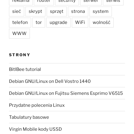
reklama
router
security
serwer
serwis
sieć
skrypt
sprzęt
strona
system
telefon
tor
upgrade
WiFi
wolność
WWW
STRONY
BitlBee tutorial
Debian GNU/Linux on Dell Vostro 1440
Debian GNU/Linux on Fujitsu Siemens Esprimo V6515
Przydatne polecenia Linux
Tabulatury basowe
Virgin Mobile kody USSD