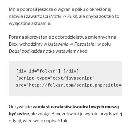
Mnie poprosił jeszcze o wgranie pliku o określonej
nazwie i zawartości (
Notki -> Pliki
), ale chyba zostało to
wyłączone aktualnie.
Pora na skorzystanie z dobrodziejstwa zmiennych na
Blox: wchodzimy w
Ustawinia -> Pozostałe
i w polu
Dodaj pod każda notką
wstawiamy kod:
[div id="folksr"] [/div]
[script type="text/javascript"
src="http://folksr.com/script.php?title={ty
Oczywiście
zamiast nawiasów kwadratowych
muszą
być ostre
, ale znając Blox, znów mi je wytnie przy każdej
edycji, więc wolę napisać tak.