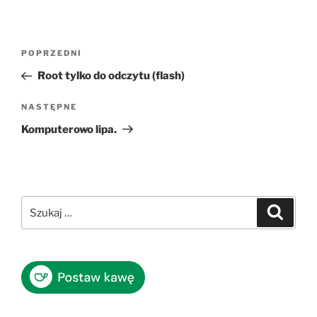
Nawigacja
Poprzedni
POPRZEDNI
wpisu
wpis
Root tylko do odczytu (flash)
Następny
NASTĘPNE
wpis
Komputerowo lipa.
Szukaj:
Szukaj