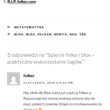
R.I.P. folksr.com
KATEGORIE
METATEMATYKA
TAGI
BLOG
,
BLOX
,
FOLKSR
,
HOWTO
,
KOD
,
TAG
5 odpowiedzi na “Spięcie folksr i blox –
praktyczne wykorzystanie tagów.”
folksr
21 STYCZNIA, 2010 O 9:22 PM
Hej, silnik dla Blox-a jest już częścią Folksr-a.
Rozpoznaje też stronę kodową witryny aby nie
psuć polskich znaków. Dzięki za zmotywowanie do
działania