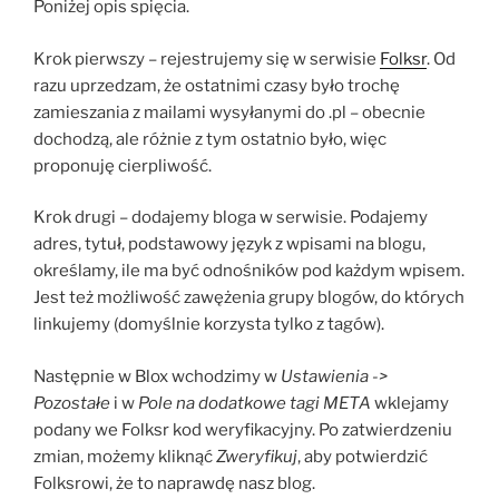
Poniżej opis spięcia.
Krok pierwszy – rejestrujemy się w serwisie
Folksr
. Od
razu uprzedzam, że ostatnimi czasy było trochę
zamieszania z mailami wysyłanymi do .pl – obecnie
dochodzą, ale różnie z tym ostatnio było, więc
proponuję cierpliwość.
Krok drugi – dodajemy bloga w serwisie. Podajemy
adres, tytuł, podstawowy język z wpisami na blogu,
określamy, ile ma być odnośników pod każdym wpisem.
Jest też możliwość zawężenia grupy blogów, do których
linkujemy (domyślnie korzysta tylko z tagów).
Następnie w Blox wchodzimy w
Ustawienia ->
Pozostałe
i w
Pole na dodatkowe tagi META
wklejamy
podany we Folksr kod weryfikacyjny. Po zatwierdzeniu
zmian, możemy kliknąć
Zweryfikuj
, aby potwierdzić
Folksrowi, że to naprawdę nasz blog.