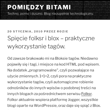
Przejdź
POMIĘDZY BITAMI
do
Techno, porno i duszno. Blog niezupełnie technologiczny.
treści
OPUBLIKOWANE
20 STYCZNIA, 2010
PRZEZ
ROZIE
W
Spięcie folksr i blox – praktyczne
wykorzystanie tagów.
Od zawsze brakowało mi na Bloksie tagów. Niedawno
pojawiły się i tagi, i miejsce na kod HTML pod wpisem.
Na dodatek „programowalne”, czyli pozwalające na
użycie zmiennych. 1+1=2, czyli pora na praktyczne
wykorzystanie tagów, czyli automagiczne robienie
odnośników do innych wpisów o podobnej treści na
innych blogach za pośrednictwem serwisu
Folksr
.
Folksr aktualnie wspiera platformę Jogger, wszystkie
blogi oparte na WordPressie, oraz daje się spiąć z Blox.