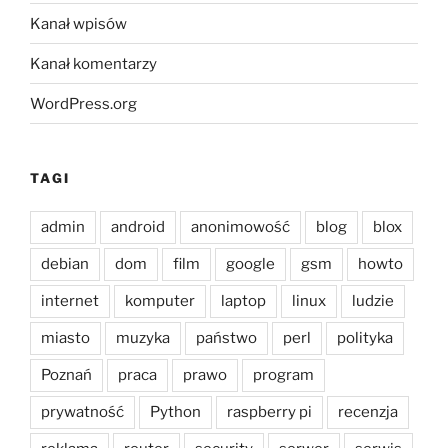
Kanał wpisów
Kanał komentarzy
WordPress.org
TAGI
admin
android
anonimowość
blog
blox
debian
dom
film
google
gsm
howto
internet
komputer
laptop
linux
ludzie
miasto
muzyka
państwo
perl
polityka
Poznań
praca
prawo
program
prywatność
Python
raspberry pi
recenzja