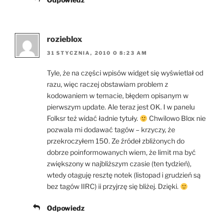
rozieblox
31 STYCZNIA, 2010 O 8:23 AM
Tyle, że na części wpisów widget się wyświetlał od
razu, więc raczej obstawiam problem z
kodowaniem w temacie, błędem opisanym w
pierwszym update. Ale teraz jest OK. I w panelu
Folksr też widać ładnie tytuły.
Chwilowo Blox nie
pozwala mi dodawać tagów – krzyczy, że
przekroczyłem 150. Ze źródeł zbliżonych do
dobrze poinformowanych wiem, że limit ma być
zwiększony w najbliższym czasie (ten tydzień),
wtedy otaguję resztę notek (listopad i grudzień są
bez tagów IIRC) ii przyjrzę się bliżej. Dzięki.
Odpowiedz