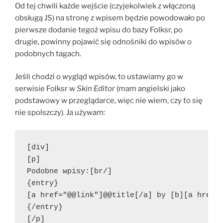
Od tej chwili każde wejście (czyjekolwiek z włączoną
obsługą JS) na stronę z wpisem będzie powodowało po
pierwsze dodanie tegoż wpisu do bazy Folksr, po
drugie, powinny pojawić się odnośniki do wpisów o
podobnych tagach.
Jeśli chodzi o wygląd wpisów, to ustawiamy go w
serwisie Folksr w
Skin Editor
(mam angielski jako
podstawowy w przeglądarce, więc nie wiem, czy to się
nie spolszczy). Ja używam:
[div]
[p]
Podobne wpisy:[br/]
{entry}
[a href="@@link"]@@title[/a] by [b][a href=
{/entry}
[/p]