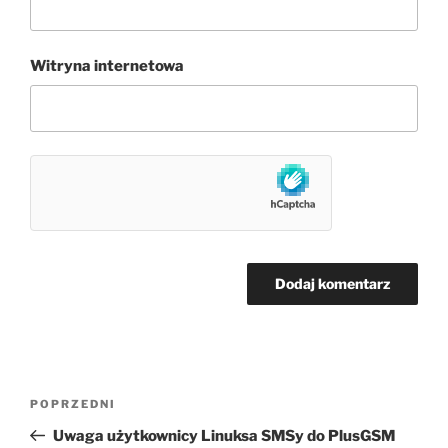
Witryna internetowa
Nawigacja
Poprzedni
POPRZEDNI
wpisu
wpis
Uwaga użytkownicy Linuksa SMSy do PlusGSM