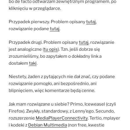
bo de facto odtwarzam zewnętrznym programem, po
kliknięciu w przeglądarce.
Przypadek pierwszy. Problem opisany
tutaj
,
rozwiązanie podane
tutaj
.
Przypadek drugi. Problem opisany
tutaj
, rozwiązanie
jest analogiczne (
tu opis
). Tzn. jeśli dobrze się
zrozumieliśmy, bo zapytałem o dokładny link a
dostałem
taki
.
Niestety, żaden z pytających nie dał znać, czy podane
rozwiązanie pomogło, ani bezpośrednio, ani
blipnięciem, więc komentarze będą cenne.
Jak mam rozwiązane u siebie? Primo, Iceweasel (czyli
Firefox). Zwykły, standardowy, z Lenny’ego. Secundo,
rozszerzenie
MediaPlayerConnectivity
. Tertio, mplayer
i kodeki z
Debian Multimedia
(non free, kwestie