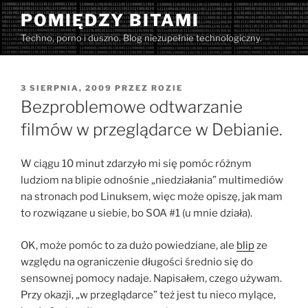
Przejdź
POMIĘDZY BITAMI
do
Techno, porno i duszno. Blog niezupełnie technologiczny.
treści
OPUBLIKOWANE
3 SIERPNIA, 2009
PRZEZ
ROZIE
W
Bezproblemowe odtwarzanie
filmów w przeglądarce w Debianie.
W ciągu 10 minut zdarzyło mi się pomóc różnym
ludziom na blipie odnośnie „niedziałania” multimediów
na stronach pod Linuksem, więc może opiszę, jak mam
to rozwiązane u siebie, bo SOA #1 (u mnie działa).
OK, może pomóc to za dużo powiedziane, ale
blip
ze
względu na ograniczenie długości średnio się do
sensownej pomocy nadaje. Napisałem, czego używam.
Przy okazji, „w przeglądarce” też jest tu nieco mylące,