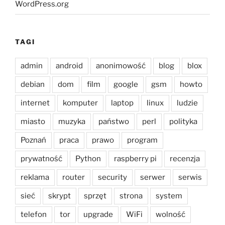
WordPress.org
TAGI
admin
android
anonimowość
blog
blox
debian
dom
film
google
gsm
howto
internet
komputer
laptop
linux
ludzie
miasto
muzyka
państwo
perl
polityka
Poznań
praca
prawo
program
prywatność
Python
raspberry pi
recenzja
reklama
router
security
serwer
serwis
sieć
skrypt
sprzęt
strona
system
telefon
tor
upgrade
WiFi
wolność