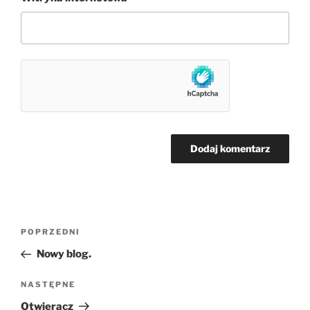
Nawigacja
Poprzedni
POPRZEDNI
wpisu
wpis
Nowy blog.
Następny
NASTĘPNE
wpis
Otwieracz