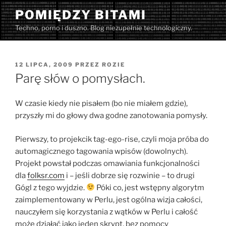
Przejdź
POMIĘDZY BITAMI
do
Techno, porno i duszno. Blog niezupełnie technologiczny.
treści
OPUBLIKOWANE
12 LIPCA, 2009
PRZEZ
ROZIE
W
Parę słów o pomysłach.
W czasie kiedy nie pisałem (bo nie miałem gdzie),
przyszły mi do głowy dwa godne zanotowania pomysły.
Pierwszy, to projekcik tag-ego-rise, czyli moja próba do
automagicznego tagowania wpisów (dowolnych).
Projekt powstał podczas omawiania funkcjonalności
dla
folksr.com
i – jeśli dobrze się rozwinie – to drugi
Gógl z tego wyjdzie.
Póki co, jest wstępny algorytm
zaimplementowany w Perlu, jest ogólna wizja całości,
nauczyłem się korzystania z wątków w Perlu i całość
może działać jako jeden skrypt, bez pomocy