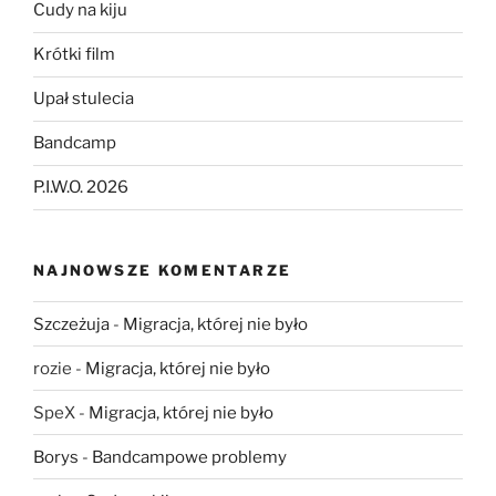
Cudy na kiju
Krótki film
Upał stulecia
Bandcamp
P.I.W.O. 2026
NAJNOWSZE KOMENTARZE
Szczeżuja
-
Migracja, której nie było
rozie
-
Migracja, której nie było
SpeX
-
Migracja, której nie było
Borys
-
Bandcampowe problemy