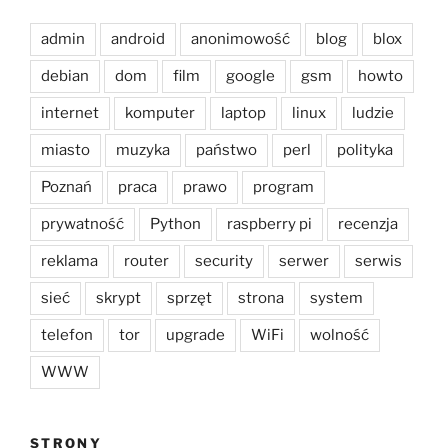
admin
android
anonimowość
blog
blox
debian
dom
film
google
gsm
howto
internet
komputer
laptop
linux
ludzie
miasto
muzyka
państwo
perl
polityka
Poznań
praca
prawo
program
prywatność
Python
raspberry pi
recenzja
reklama
router
security
serwer
serwis
sieć
skrypt
sprzęt
strona
system
telefon
tor
upgrade
WiFi
wolność
WWW
STRONY