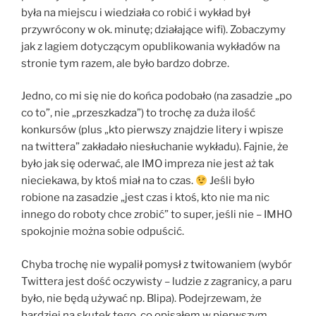
była na miejscu i wiedziała co robić i wykład był
przywrócony w ok. minutę; działające wifi). Zobaczymy
jak z lagiem dotyczącym opublikowania wykładów na
stronie tym razem, ale było bardzo dobrze.
Jedno, co mi się nie do końca podobało (na zasadzie „po
co to”, nie „przeszkadza”) to trochę za duża ilość
konkursów (plus „kto pierwszy znajdzie litery i wpisze
na twittera” zakładało niesłuchanie wykładu). Fajnie, że
było jak się oderwać, ale IMO impreza nie jest aż tak
nieciekawa, by ktoś miał na to czas.
Jeśli było
robione na zasadzie „jest czas i ktoś, kto nie ma nic
innego do roboty chce zrobić” to super, jeśli nie – IMHO
spokojnie można sobie odpuścić.
Chyba trochę nie wypalił pomysł z twitowaniem (wybór
Twittera jest dość oczywisty – ludzie z zagranicy, a paru
było, nie będą używać np. Blipa). Podejrzewam, że
bardziej na skutek tego, co opisałem w pierwszym