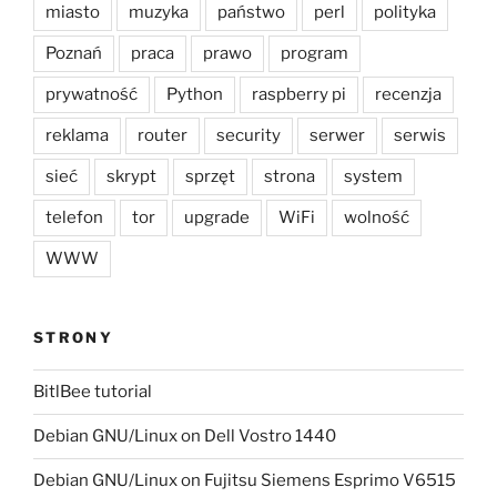
miasto
muzyka
państwo
perl
polityka
Poznań
praca
prawo
program
prywatność
Python
raspberry pi
recenzja
reklama
router
security
serwer
serwis
sieć
skrypt
sprzęt
strona
system
telefon
tor
upgrade
WiFi
wolność
WWW
STRONY
BitlBee tutorial
Debian GNU/Linux on Dell Vostro 1440
Debian GNU/Linux on Fujitsu Siemens Esprimo V6515