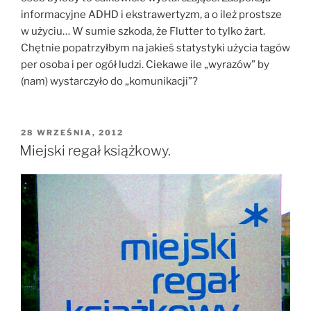
informacyjne ADHD i ekstrawertyzm, a o ileż prostsze
w użyciu… W sumie szkoda, że Flutter to tylko żart.
Chętnie popatrzyłbym na jakieś statystyki użycia tagów
per osoba i per ogół ludzi. Ciekawe ile „wyrazów” by
(nam) wystarczyło do „komunikacji”?
OPUBLIKOWANE
28 WRZEŚNIA, 2012
W
Miejski regał książkowy.