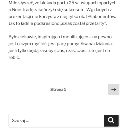
Miło słyszeć, że blokada portu 25 w usługach opartych
o Neostradę zakończyła się sukcesem. Wg danych z
prezentacji nie korzysta z niej tylko ok. 1% abonentów.
Jak to ładnie podkreślono „szlak został przetarty”.
Było ciekawie, inspirująco i mobilizująco – na pewno
jest o czym myśleć, jest parę pomysłów na działania,
jeśli tylko będą zasoby (czas, czas, czas…), to jest co
robić.
Stronicowanie
Nast
Strona
1
stro
wpisów
Szukaj:
Szukaj