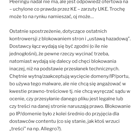
Peeringu nadal nie ma, ale jest odpowiedź ofertowa na
– uchylone co prawda przez KE – zarzuty UKE. Trochę
może to na rynku namieszać, oj może…
Ostatnie spostrzeżenie, dotyczące ostatnich
kontrowersji z blokowaniem stron i „ustawą hazadową”.
Dostawcy łącz wydają się być zgodni (o ile nie
jednogłośni), że pewne rzeczy wycinać trzeba,
natomiast wydają się dalecy od chęci blokowania
inaczej, niż na podstawie przesłanek technicznych.
Chętnie wytną/zaakceptują wycięcie domeny/IP/portu,
bo używa tego malware, ale nie chcą się angażować w
kwestie prawno-treściowe tj. nie chcą wyręczać sądu w
ocenie, czy przesyłanie danego pliku jest legalne lub
czy treści na danej stronie naruszają prawo. Blokowanie
po IP/domenie było z kolei średnio do przyjęcia dla
dostawców contentu (co się stanie, jak ktoś wrzuci
„treści” na np. Allegro?).