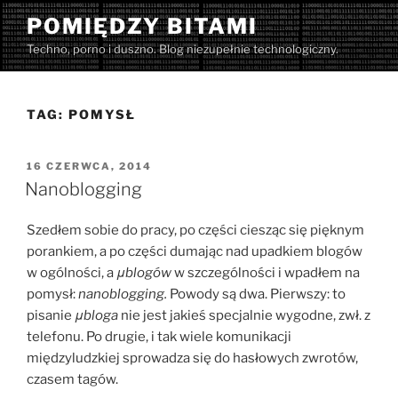
Przejdź
POMIĘDZY BITAMI
do
Techno, porno i duszno. Blog niezupełnie technologiczny.
treści
TAG:
POMYSŁ
OPUBLIKOWANE
16 CZERWCA, 2014
W
Nanoblogging
Szedłem sobie do pracy, po części ciesząc się pięknym
porankiem, a po części dumając nad upadkiem blogów
w ogólności, a
μblogów
w szczególności i wpadłem na
pomysł:
nanoblogging.
Powody są dwa. Pierwszy: to
pisanie
μbloga
nie jest jakieś specjalnie wygodne, zwł. z
telefonu. Po drugie, i tak wiele komunikacji
międzyludzkiej sprowadza się do hasłowych zwrotów,
czasem tagów.