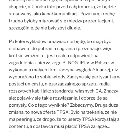
akapicie, niż braku info przed całą imprezą, że będzie
stosowany jako kanał komunikacji. Poza tym, trochę
trudno byłoby migrować się między prezentacjami,
szczególnie, że nie były zbyt długie.
Po kolei wykładów omawiać nie będę, bo mają być
niebawem do pobrania nagrania i prezenacje, więc
krótkie wrażenia – jest realna odpowiedź na
zagadnienia z pierwszego PLNOG. IPTV w Polsce, w
wykonaniu małych firm, zaczyna wyglądać inaczej, niż
wyobrażano to sobie wtedy. Zaczyna się partyzantka w
postaci unicastu, niezarządzalnego sprzętu, radia,
rozszytych kabli jako standardu, własnych CA. Znaczy
się: pojawiły się takie rozwiązania. I dobrze, że są
pomysły. Co z tego wyniknie? Zobaczymy. Druga duża
zmiana, to nowa oferta TPSA. Było narzekanie, że nie
ma peeringu, że drogo, że to userzy TPSA korzystają z
contentu, a dostawca musi płacić TPSA za łącze…