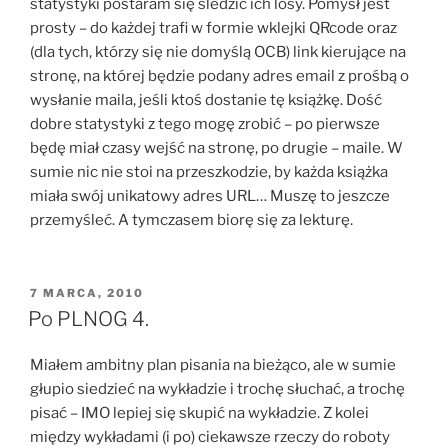
statystyki postaram się śledzić ich losy. Pomysł jest
prosty – do każdej trafi w formie wklejki QRcode oraz
(dla tych, którzy się nie domyślą OCB) link kierujące na
stronę, na której będzie podany adres email z prośbą o
wysłanie maila, jeśli ktoś dostanie tę książkę. Dość
dobre statystyki z tego mogę zrobić – po pierwsze
będę miał czasy wejść na stronę, po drugie – maile. W
sumie nic nie stoi na przeszkodzie, by każda książka
miała swój unikatowy adres URL… Muszę to jeszcze
przemyśleć. A tymczasem biorę się za lekturę.
OPUBLIKOWANE
7 MARCA, 2010
W
Po PLNOG 4.
Miałem ambitny plan pisania na bieżąco, ale w sumie
głupio siedzieć na wykładzie i trochę słuchać, a trochę
pisać – IMO lepiej się skupić na wykładzie. Z kolei
między wykładami (i po) ciekawsze rzeczy do roboty