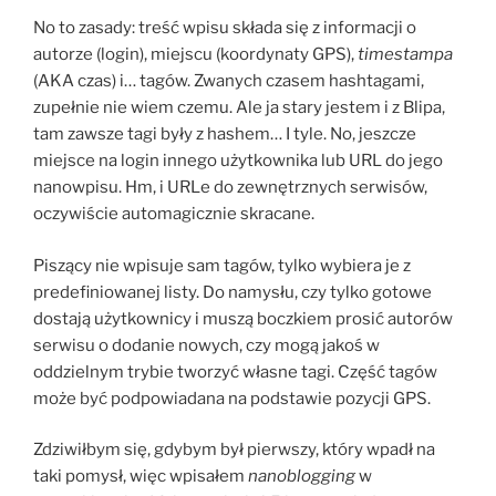
No to zasady: treść wpisu składa się z informacji o
autorze (login), miejscu (koordynaty GPS),
timestampa
(AKA czas) i… tagów. Zwanych czasem hashtagami,
zupełnie nie wiem czemu. Ale ja stary jestem i z Blipa,
tam zawsze tagi były z hashem… I tyle. No, jeszcze
miejsce na login innego użytkownika lub URL do jego
nanowpisu. Hm, i URLe do zewnętrznych serwisów,
oczywiście automagicznie skracane.
Piszący nie wpisuje sam tagów, tylko wybiera je z
predefiniowanej listy. Do namysłu, czy tylko gotowe
dostają użytkownicy i muszą boczkiem prosić autorów
serwisu o dodanie nowych, czy mogą jakoś w
oddzielnym trybie tworzyć własne tagi. Część tagów
może być podpowiadana na podstawie pozycji GPS.
Zdziwiłbym się, gdybym był pierwszy, który wpadł na
taki pomysł, więc wpisałem
nanoblogging
w