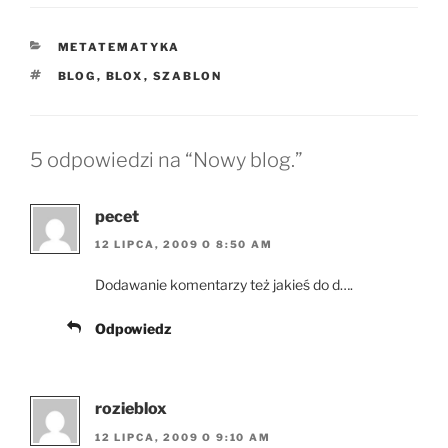
KATEGORIE
METATEMATYKA
TAGI
BLOG
,
BLOX
,
SZABLON
5 odpowiedzi na “Nowy blog.”
pecet
12 LIPCA, 2009 O 8:50 AM
Dodawanie komentarzy też jakieś do d….
Odpowiedz
rozieblox
12 LIPCA, 2009 O 9:10 AM