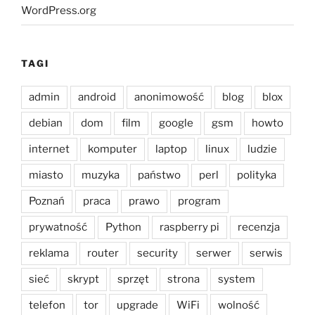
WordPress.org
TAGI
admin
android
anonimowość
blog
blox
debian
dom
film
google
gsm
howto
internet
komputer
laptop
linux
ludzie
miasto
muzyka
państwo
perl
polityka
Poznań
praca
prawo
program
prywatność
Python
raspberry pi
recenzja
reklama
router
security
serwer
serwis
sieć
skrypt
sprzęt
strona
system
telefon
tor
upgrade
WiFi
wolność