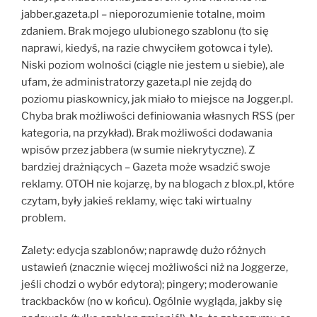
jabber.gazeta.pl – nieporozumienie totalne, moim
zdaniem. Brak mojego ulubionego szablonu (to się
naprawi, kiedyś, na razie chwyciłem gotowca i tyle).
Niski poziom wolności (ciągle nie jestem u siebie), ale
ufam, że administratorzy gazeta.pl nie zejdą do
poziomu piaskownicy, jak miało to miejsce na Jogger.pl.
Chyba brak możliwości definiowania własnych RSS (per
kategoria, na przykład). Brak możliwości dodawania
wpisów przez jabbera (w sumie niekrytyczne). Z
bardziej drażniących – Gazeta może wsadzić swoje
reklamy. OTOH nie kojarzę, by na blogach z blox.pl, które
czytam, były jakieś reklamy, więc taki wirtualny
problem.
Zalety: edycja szablonów; naprawdę dużo różnych
ustawień (znacznie więcej możliwości niż na Joggerze,
jeśli chodzi o wybór edytora); pingery; moderowanie
trackbacków (no w końcu). Ogólnie wygląda, jakby się