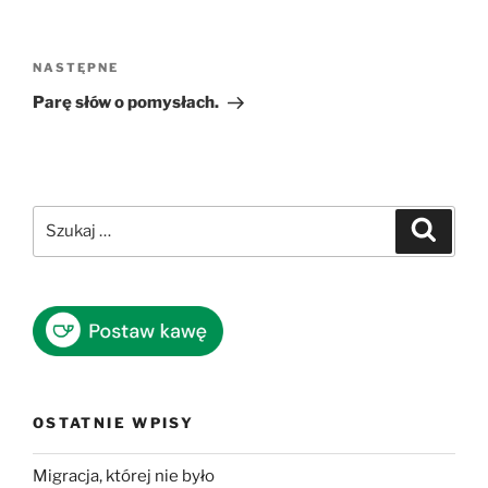
Nawigacja
wpisu
Następny
NASTĘPNE
wpis
Parę słów o pomysłach.
Szukaj:
Szukaj
OSTATNIE WPISY
Migracja, której nie było