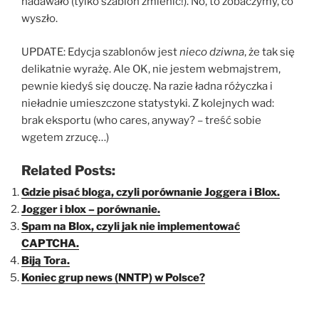
nadawało (tylko szablon zmienić!). No, to zobaczymy, co
wyszło.
UPDATE: Edycja szablonów jest
nieco dziwna
, że tak się
delikatnie wyrażę. Ale OK, nie jestem webmajstrem,
pewnie kiedyś się douczę. Na razie ładna różyczka i
nieładnie umieszczone statystyki. Z kolejnych wad:
brak eksportu (who cares, anyway? – treść sobie
wgetem zrzucę…)
Related Posts:
Gdzie pisać bloga, czyli porównanie Joggera i Blox.
Jogger i blox – porównanie.
Spam na Blox, czyli jak nie implementować
CAPTCHA.
Biją Tora.
Koniec grup news (NNTP) w Polsce?