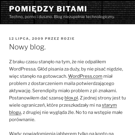
Przejdź
POMIĘDZY BITAMI
do
Techno, porno i duszno. Blog niezupełnie technologiczny.
treści
OPUBLIKOWANE
12 LIPCA, 2009
PRZEZ
ROZIE
W
Nowy blog.
Z braku czasu stanęło na tym, że nie odpaliłem
WordPressa. Głód pisania za duży, by nie pisać nigdzie,
więc stanęło na gotowcach.
WordPress.com
miał
problem z dostarczeniem maila potwierdzającego
aktywację. Serendipity miało problem z pl-znakami.
Postanowiłem dać szansę
blox.pl
. Z jednej strony jest tu
wiele ograniczeń, które przeszkadzały mi na
starym
blogu
, z drugiej nie wygląda źle. No to na wstępie małe
porównanie.
Wady: powiadomienia jabberem tylko na konto na