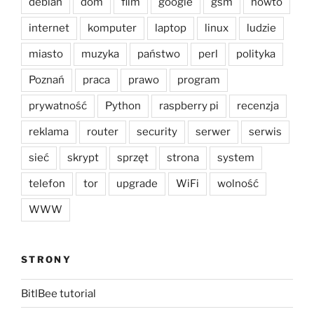
debian
dom
film
google
gsm
howto
internet
komputer
laptop
linux
ludzie
miasto
muzyka
państwo
perl
polityka
Poznań
praca
prawo
program
prywatność
Python
raspberry pi
recenzja
reklama
router
security
serwer
serwis
sieć
skrypt
sprzęt
strona
system
telefon
tor
upgrade
WiFi
wolność
WWW
STRONY
BitlBee tutorial