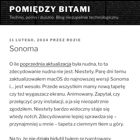
Przejdź
POMIĘDZY BITAMI
do
Techno, porno i duszno. Blog niezupełnie technologiczny.
treści
OPUBLIKOWANE
11 LUTEGO, 2024
PRZEZ
ROZIE
W
Sonoma
O ile
poprzednia aktualizacja
była nudna, to ta
zdecydowanie nudna nie jest. Niestety. Parę dni temu
zaktualizowałem macOS do najnowszej wersji Sonoma
i… jest wesoło. Przede wszystkim mamy nową tapetę
czy też wygaszacz ekranu. Animowany. Zapytał, czy
przełączyć przy instalacji, a ja się nieopatrznie
zgodziłem. Niestety bardzo widoczny staje się
wtedy
notch
. Zdecydowanie lepiej sprawdza się –
przynajmniej u mnie – tapeta z ciemnym tłem u góry.
Na to, że
nie działa
hidutil
byłem przygotowany.