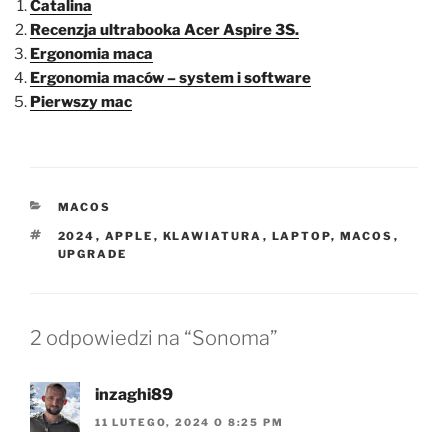
Catalina
Recenzja ultrabooka Acer Aspire 3S.
Ergonomia maca
Ergonomia maców – system i software
Pierwszy mac
KATEGORIE
MACOS
TAGI
2024
,
APPLE
,
KLAWIATURA
,
LAPTOP
,
MACOS
,
UPGRADE
2 odpowiedzi na “Sonoma”
inzaghi89
11 LUTEGO, 2024 O 8:25 PM