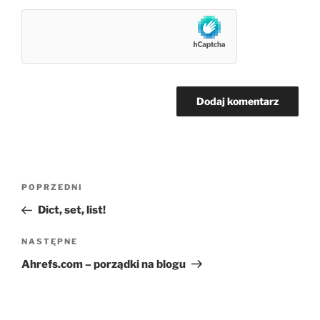
Nawigacja
Poprzedni
POPRZEDNI
wpisu
wpis
Dict, set, list!
Następny
NASTĘPNE
wpis
Ahrefs.com – porządki na blogu