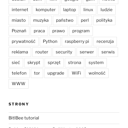
internet
komputer
laptop
linux
ludzie
miasto
muzyka
państwo
perl
polityka
Poznań
praca
prawo
program
prywatność
Python
raspberry pi
recenzja
reklama
router
security
serwer
serwis
sieć
skrypt
sprzęt
strona
system
telefon
tor
upgrade
WiFi
wolność
WWW
STRONY
BitlBee tutorial