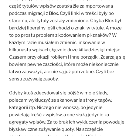
część tytułów wpisów została źle zaimportowana
podczas migracji z Blox
. Czyli linki w treści były po
staremu, ale tytuły zostały zmienione. Chyba Blox był
bardziej liberalny jeśli chodzi o znaki w tytule. A może
to po prostu problem z kodowaniem pl-znaków? W
każdym razie musiałem zmienić linkowanie w
kilkunastu wpisach, łącznie duże kilkadziesiąt miejsc.
Czasem przy okazji robiłem i inne porządki. Zdarzają się
bowiem pewne zaszłości, które może niekoniecznie
łatwo zauważyć, ale nie są już potrzebne. Czyli bez
sensu zużywają zasoby.
Gdyby ktoś zdecydował się pójść w moje ślady,
polecam wykluczyć ze skanowania strony tagów,
kategorii itp. Niczego nie wnoszą, bo jedynie
powielają treść z wpisów, a one służą jedynie za
agregaty wpisów. Za to brak ich wykluczenia powoduje
błyskawiczne zużywanie quoty. Na szczęście