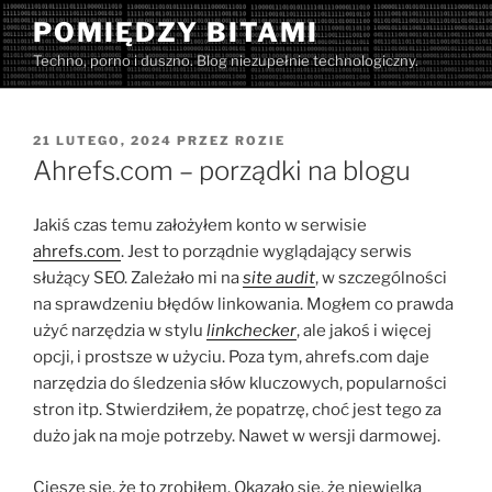
Przejdź
POMIĘDZY BITAMI
do
Techno, porno i duszno. Blog niezupełnie technologiczny.
treści
OPUBLIKOWANE
21 LUTEGO, 2024
PRZEZ
ROZIE
W
Ahrefs.com – porządki na blogu
Jakiś czas temu założyłem konto w serwisie
ahrefs.com
. Jest to porządnie wyglądający serwis
służący SEO. Zależało mi na
site audit
, w szczególności
na sprawdzeniu błędów linkowania. Mogłem co prawda
użyć narzędzia w stylu
linkchecker
, ale jakoś i więcej
opcji, i prostsze w użyciu. Poza tym, ahrefs.com daje
narzędzia do śledzenia słów kluczowych, popularności
stron itp. Stwierdziłem, że popatrzę, choć jest tego za
dużo jak na moje potrzeby. Nawet w wersji darmowej.
Cieszę się, że to zrobiłem. Okazało się, że niewielka