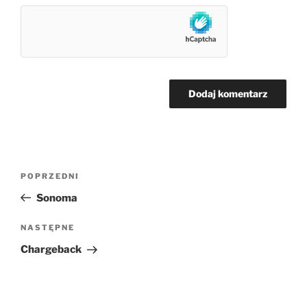
Nawigacja
Poprzedni
POPRZEDNI
wpisu
wpis
Sonoma
Następny
NASTĘPNE
wpis
Chargeback