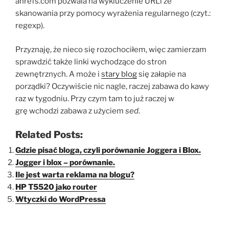
ahrefs.com pozwala na wykluczenie URLi ze
skanowania przy pomocy wyrażenia regularnego (czyt.:
regexp).
Przyznaję, że nieco się rozochociłem, więc zamierzam
sprawdzić także linki wychodzące do stron
zewnętrznych. A może i
stary blog
się załapie na
porządki? Oczywiście nic nagle, raczej zabawa do kawy
raz w tygodniu. Przy czym tam to już raczej w
grę wchodzi zabawa z użyciem
sed
.
Related Posts:
Gdzie pisać bloga, czyli porównanie Joggera i Blox.
Jogger i blox – porównanie.
Ile jest warta reklama na blogu?
HP T5520 jako router
Wtyczki do WordPressa