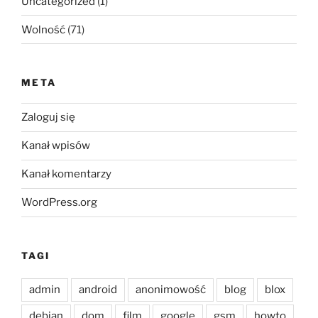
Uncategorized
(1)
Wolność
(71)
META
Zaloguj się
Kanał wpisów
Kanał komentarzy
WordPress.org
TAGI
admin
android
anonimowość
blog
blox
debian
dom
film
google
gsm
howto