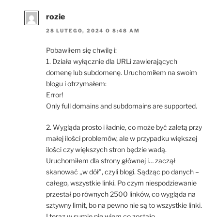
rozie
28 LUTEGO, 2024 O 8:48 AM
Pobawiłem się chwilę i:
1. Działa wyłącznie dla URLi zawierających
domenę lub subdomenę. Uruchomiłem na swoim
blogu i otrzymałem:
Error!
Only full domains and subdomains are supported.
2. Wygląda prosto i ładnie, co może być zaletą przy
małej ilości problemów, ale w przypadku większej
ilości czy większych stron będzie wadą.
Uruchomiłem dla strony głównej i… zaczął
skanować „w dół”, czyli blogi. Sądząc po danych –
całego, wszystkie linki. Po czym niespodziewanie
przestał po równych 2500 linków, co wygląda na
sztywny limit, bo na pewno nie są to wszystkie linki.
I teraz w sumie nie wiem co zostało