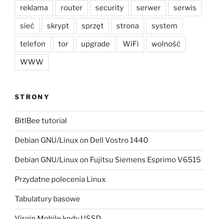
reklama
router
security
serwer
serwis
sieć
skrypt
sprzęt
strona
system
telefon
tor
upgrade
WiFi
wolność
WWW
STRONY
BitlBee tutorial
Debian GNU/Linux on Dell Vostro 1440
Debian GNU/Linux on Fujitsu Siemens Esprimo V6515
Przydatne polecenia Linux
Tabulatury basowe
Virgin Mobile kody USSD