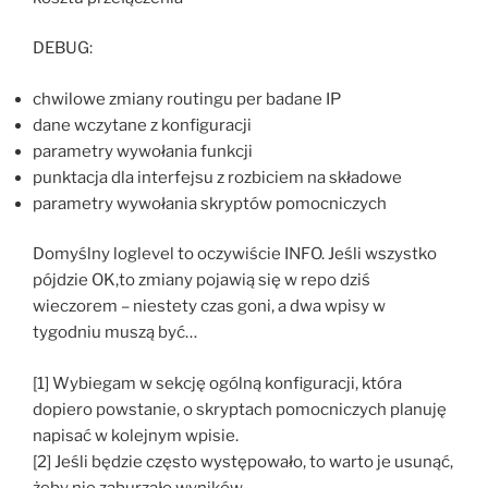
DEBUG:
chwilowe zmiany routingu per badane IP
dane wczytane z konfiguracji
parametry wywołania funkcji
punktacja dla interfejsu z rozbiciem na składowe
parametry wywołania skryptów pomocniczych
Domyślny loglevel to oczywiście INFO. Jeśli wszystko
pójdzie OK,to zmiany pojawią się w repo dziś
wieczorem – niestety czas goni, a dwa wpisy w
tygodniu muszą być…
[1] Wybiegam w sekcję ogólną konfiguracji, która
dopiero powstanie, o skryptach pomocniczych planuję
napisać w kolejnym wpisie.
[2] Jeśli będzie często występowało, to warto je usunąć,
żeby nie zaburzało wyników.