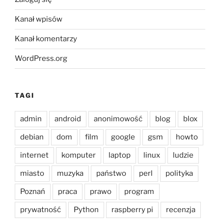
Kanał wpisów
Kanał komentarzy
WordPress.org
TAGI
admin
android
anonimowość
blog
blox
debian
dom
film
google
gsm
howto
internet
komputer
laptop
linux
ludzie
miasto
muzyka
państwo
perl
polityka
Poznań
praca
prawo
program
prywatność
Python
raspberry pi
recenzja