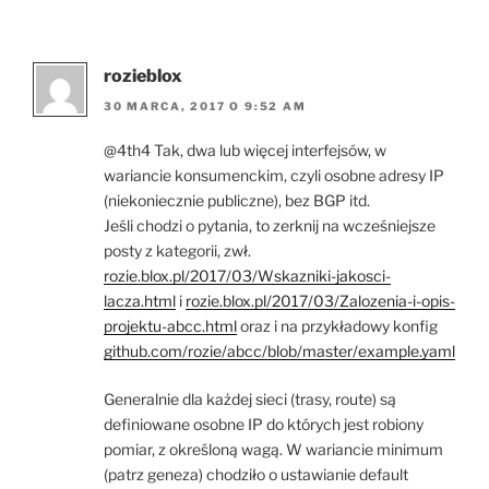
rozieblox
30 MARCA, 2017 O 9:52 AM
@4th4 Tak, dwa lub więcej interfejsów, w
wariancie konsumenckim, czyli osobne adresy IP
(niekoniecznie publiczne), bez BGP itd.
Jeśli chodzi o pytania, to zerknij na wcześniejsze
posty z kategorii, zwł.
rozie.blox.pl/2017/03/Wskazniki-jakosci-
lacza.html
i
rozie.blox.pl/2017/03/Zalozenia-i-opis-
projektu-abcc.html
oraz i na przykładowy konfig
github.com/rozie/abcc/blob/master/example.yaml
Generalnie dla każdej sieci (trasy, route) są
definiowane osobne IP do których jest robiony
pomiar, z określoną wagą. W wariancie minimum
(patrz geneza) chodziło o ustawianie default