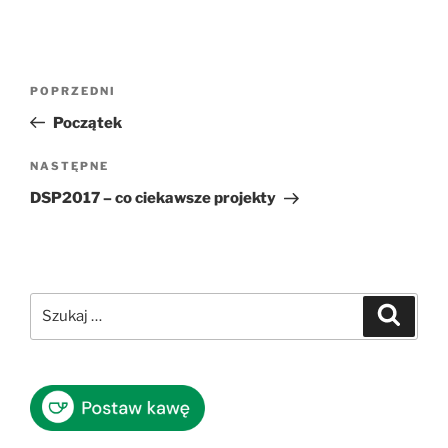
Nawigacja
Poprzedni
POPRZEDNI
wpisu
wpis
Początek
Następny
NASTĘPNE
wpis
DSP2017 – co ciekawsze projekty
Szukaj:
Szukaj