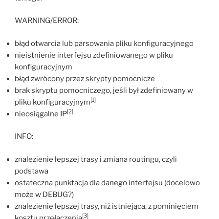
WARNING/ERROR:
błąd otwarcia lub parsowania pliku konfiguracyjnego
nieistnienie interfejsu zdefiniowanego w pliku
konfiguracyjnym
błąd zwrócony przez skrypty pomocnicze
brak skryptu pomocniczego, jeśli był zdefiniowany w
[1]
pliku konfiguracyjnym
[2]
nieosiągalne IP
INFO:
znalezienie lepszej trasy i zmiana routingu, czyli
podstawa
ostateczna punktacja dla danego interfejsu (docelowo
może w DEBUG?)
znalezienie lepszej trasy, niż istniejąca, z pominięciem
[3]
kosztu przełączenia