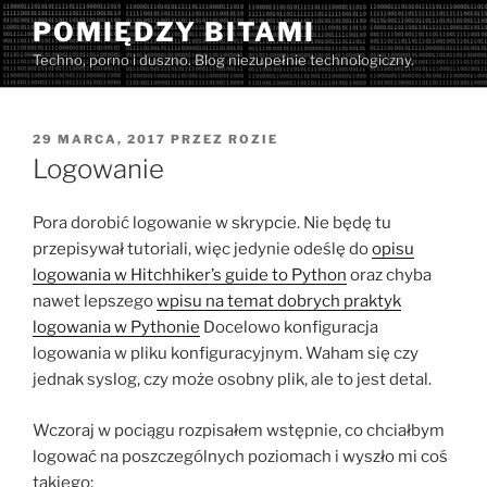
Przejdź
POMIĘDZY BITAMI
do
Techno, porno i duszno. Blog niezupełnie technologiczny.
treści
OPUBLIKOWANE
29 MARCA, 2017
PRZEZ
ROZIE
W
Logowanie
Pora dorobić logowanie w skrypcie. Nie będę tu
przepisywał tutoriali, więc jedynie odeślę do
opisu
logowania w Hitchhiker’s guide to Python
oraz chyba
nawet lepszego
wpisu na temat dobrych praktyk
logowania w Pythonie
Docelowo konfiguracja
logowania w pliku konfiguracyjnym. Waham się czy
jednak syslog, czy może osobny plik, ale to jest detal.
Wczoraj w pociągu rozpisałem wstępnie, co chciałbym
logować na poszczególnych poziomach i wyszło mi coś
takiego: