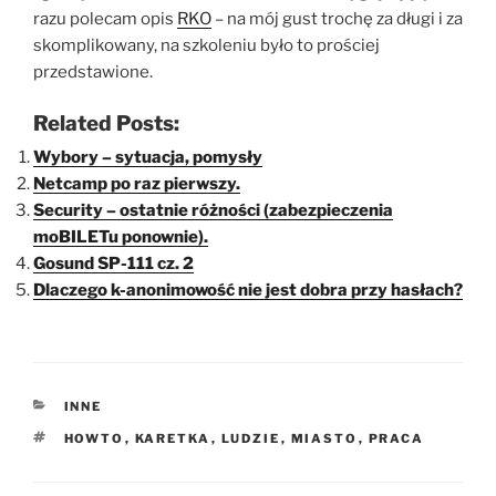
razu polecam opis
RKO
– na mój gust trochę za długi i za
skomplikowany, na szkoleniu było to prościej
przedstawione.
Related Posts:
Wybory – sytuacja, pomysły
Netcamp po raz pierwszy.
Security – ostatnie różności (zabezpieczenia
moBILETu ponownie).
Gosund SP-111 cz. 2
Dlaczego k-anonimowość nie jest dobra przy hasłach?
KATEGORIE
INNE
TAGI
HOWTO
,
KARETKA
,
LUDZIE
,
MIASTO
,
PRACA