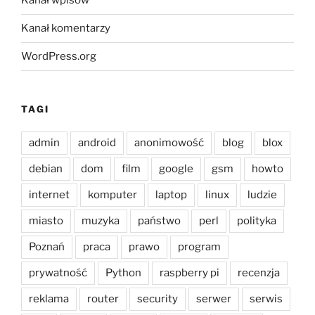
Kanał wpisów
Kanał komentarzy
WordPress.org
TAGI
admin
android
anonimowość
blog
blox
debian
dom
film
google
gsm
howto
internet
komputer
laptop
linux
ludzie
miasto
muzyka
państwo
perl
polityka
Poznań
praca
prawo
program
prywatność
Python
raspberry pi
recenzja
reklama
router
security
serwer
serwis