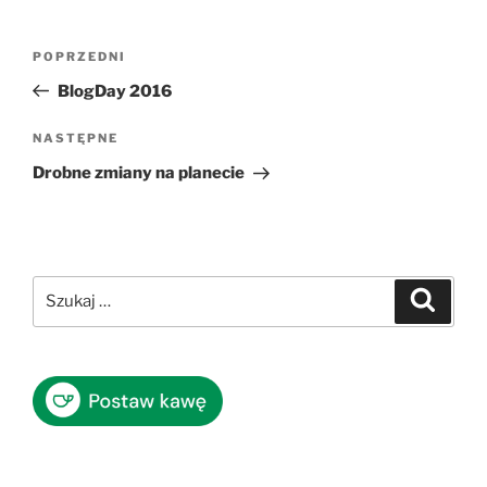
Nawigacja
Poprzedni
POPRZEDNI
wpisu
wpis
BlogDay 2016
Następny
NASTĘPNE
wpis
Drobne zmiany na planecie
Szukaj:
Szukaj