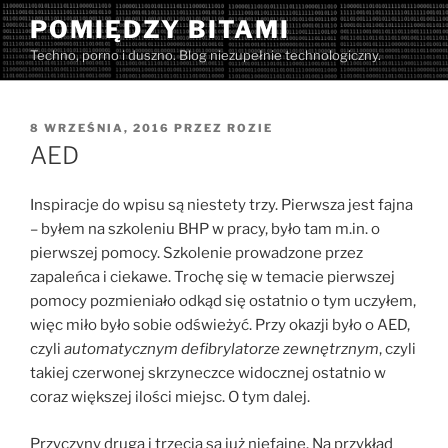
Przejdź
POMIĘDZY BITAMI
do
Techno, porno i duszno. Blog niezupełnie technologiczny.
treści
OPUBLIKOWANE
8 WRZEŚNIA, 2016
PRZEZ
ROZIE
W
AED
Inspiracje do wpisu są niestety trzy. Pierwsza jest fajna
– byłem na szkoleniu BHP w pracy, było tam m.in. o
pierwszej pomocy. Szkolenie prowadzone przez
zapaleńca i ciekawe. Trochę się w temacie pierwszej
pomocy pozmieniało odkąd się ostatnio o tym uczyłem,
więc miło było sobie odświeżyć. Przy okazji było o AED,
czyli
automatycznym defibrylatorze zewnętrznym
, czyli
takiej czerwonej skrzyneczce widocznej ostatnio w
coraz większej ilości miejsc. O tym dalej.
Przyczyny druga i trzecia są już niefajne. Na przykład