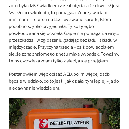
żona była dziś świadkiem zasłabnięcia, a że również jest
świeżo po szkoleniu, to pomagała. Znaczy wariant
minimum – telefon na 112 i wezwanie karetki, która
podobno szybko przyjechała. Tylko tyle, bo
poszkodowana się ocknęła. Gapie nie pomagali, a wręcz
przeszkadzali w zgłoszeniu gadając bez ładu i składu w
międzyczasie. Przyczyna trzecia – dziś dowiedziałem
się, że żona znajomego z netu miała wypadek. Poważny.
I niby człowieka znam tylko z sieci, a się przejąłem.
Postanowiłem więc opisać AED, bo im więcej osób
będzie wiedziało, co to jest i jak działa, tym lepiej – ja do
niedawna nie wiedziałem.