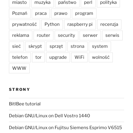
miasto
muzyka
państwo
perl
polityka
Poznań
praca
prawo
program
prywatność
Python
raspberry pi
recenzja
reklama
router
security
serwer
serwis
sieć
skrypt
sprzęt
strona
system
telefon
tor
upgrade
WiFi
wolność
WWW
STRONY
BitlBee tutorial
Debian GNU/Linux on Dell Vostro 1440
Debian GNU/Linux on Fujitsu Siemens Esprimo V6515