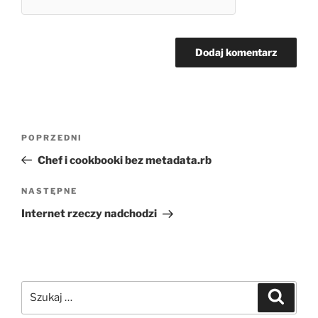
Nawigacja
Poprzedni
POPRZEDNI
wpisu
wpis
Chef i cookbooki bez metadata.rb
Następny
NASTĘPNE
wpis
Internet rzeczy nadchodzi
Szukaj:
Szukaj