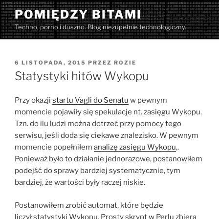
Przejdź
POMIĘDZY BITAMI
do
Techno, porno i duszno. Blog niezupełnie technologiczny.
treści
OPUBLIKOWANE
6 LISTOPADA, 2015
PRZEZ
ROZIE
W
Statystyki hitów Wykopu
Przy okazji
startu Vagli do Senatu
w pewnym
momencie pojawiły się spekulacje nt. zasięgu Wykopu.
Tzn. do ilu ludzi można dotrzeć przy pomocy tego
serwisu, jeśli doda się ciekawe znalezisko. W pewnym
momencie popełniłem
analizę zasięgu Wykopu
,.
Ponieważ było to działanie jednorazowe, postanowiłem
podejść do sprawy bardziej systematycznie, tym
bardziej, że wartości były raczej niskie.
Postanowiłem zrobić automat, które będzie
liczył statystyki Wykopu. Prosty skrypt w Perlu zbiera