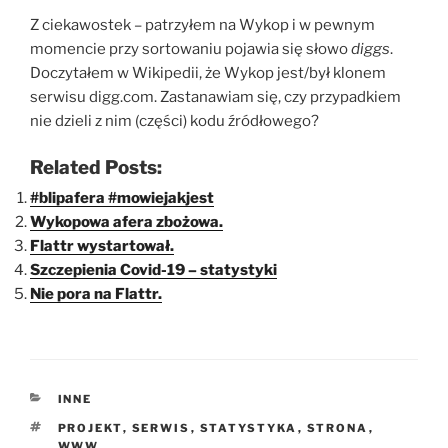
Z ciekawostek – patrzyłem na Wykop i w pewnym
momencie przy sortowaniu pojawia się słowo
diggs
.
Doczytałem w Wikipedii, że Wykop jest/był klonem
serwisu digg.com. Zastanawiam się, czy przypadkiem
nie dzieli z nim (części) kodu źródłowego?
Related Posts:
#blipafera #mowiejakjest
Wykopowa afera zbożowa.
Flattr wystartował.
Szczepienia Covid-19 – statystyki
Nie pora na Flattr.
KATEGORIE
INNE
TAGI
PROJEKT
,
SERWIS
,
STATYSTYKA
,
STRONA
,
WWW