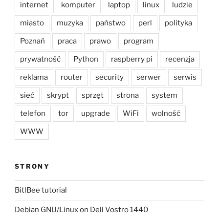
internet
komputer
laptop
linux
ludzie
miasto
muzyka
państwo
perl
polityka
Poznań
praca
prawo
program
prywatność
Python
raspberry pi
recenzja
reklama
router
security
serwer
serwis
sieć
skrypt
sprzęt
strona
system
telefon
tor
upgrade
WiFi
wolność
WWW
STRONY
BitlBee tutorial
Debian GNU/Linux on Dell Vostro 1440