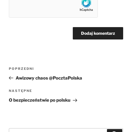
Nawigacja
Poprzedni
POPRZEDNI
wpisu
wpis
Awizowy chaos @PocztaPolska
Następny
NASTĘPNE
wpis
O bezpieczeństwie po polsku
Szukaj: