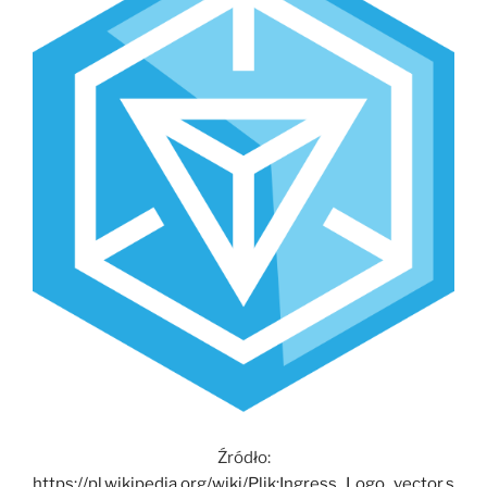
Źródło:
https://pl.wikipedia.org/wiki/Plik:Ingress_Logo_vector.s