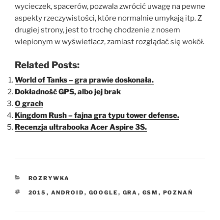
wycieczek, spacerów, pozwala zwrócić uwagę na pewne
aspekty rzeczywistości, które normalnie umykają itp. Z
drugiej strony, jest to trochę chodzenie z nosem
wlepionym w wyświetlacz, zamiast rozglądać się wokół.
Related Posts:
World of Tanks – gra prawie doskonała.
Dokładność GPS, albo jej brak
O grach
Kingdom Rush – fajna gra typu tower defense.
Recenzja ultrabooka Acer Aspire 3S.
KATEGORIE
ROZRYWKA
TAGI
2015
,
ANDROID
,
GOOGLE
,
GRA
,
GSM
,
POZNAŃ