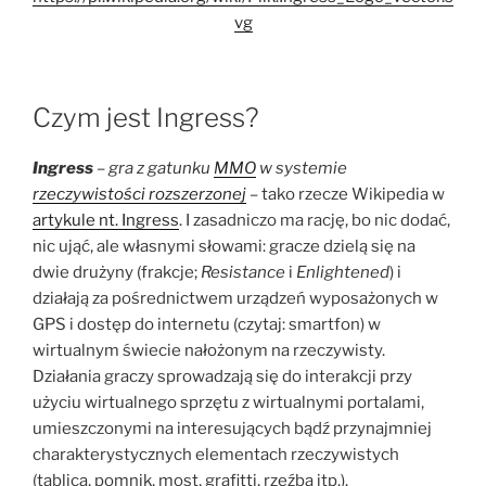
vg
Czym jest Ingress?
Ingress
– gra z gatunku
MMO
w systemie
rzeczywistości rozszerzonej
– tako rzecze Wikipedia w
artykule nt. Ingress
. I zasadniczo ma rację, bo nic dodać,
nic ująć, ale własnymi słowami: gracze dzielą się na
dwie drużyny (frakcje;
Resistance
i
Enlightened
) i
działają za pośrednictwem urządzeń wyposażonych w
GPS i dostęp do internetu (czytaj: smartfon) w
wirtualnym świecie nałożonym na rzeczywisty.
Działania graczy sprowadzają się do interakcji przy
użyciu wirtualnego sprzętu z wirtualnymi portalami,
umieszczonymi na interesujących bądź przynajmniej
charakterystycznych elementach rzeczywistych
(tablica, pomnik, most, grafitti, rzeźba itp.).