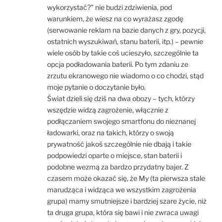
wykorzystać?” nie budzi zdziwienia, pod
warunkiem, że wiesz na co wyrażasz zgodę
(serwowanie reklam na bazie danych z gry, pozycji,
ostatnich wyszukiwań, stanu baterii, itp.) – pewnie
wiele osób by takie coś ucieszyło, szczególnie ta
opcja podładowania baterii. Po tym zdaniu ze
zrzutu ekranowego nie wiadomo o co chodzi, stąd
moje pytanie o doczytanie było.
Świat dzieli się dziś na dwa obozy – tych, którzy
wszędzie widzą zagrożenie, włącznie z
podłączaniem swojego smartfonu do nieznanej
ładowarki, oraz na takich, którzy o swoją
prywatność jakoś szczególnie nie dbają i takie
podpowiedzi oparte o miejsce, stan baterii i
podobne wezmą za bardzo przydatny bajer. Z
czasem może okazać się, że My (ta pierwsza stale
marudząca i widząca we wszystkim zagrożenia
grupa) mamy smutniejsze i bardziej szare życie, niż
ta druga grupa, która się bawi i nie zwraca uwagi