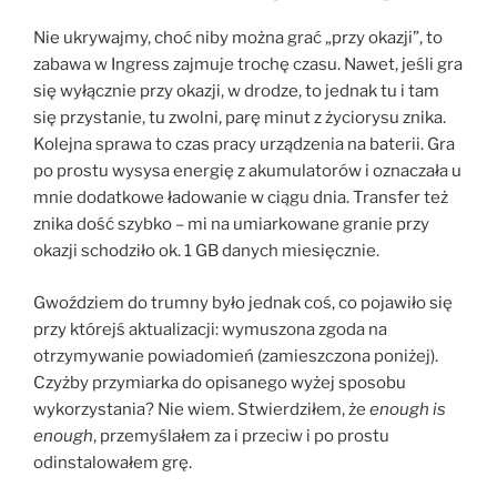
Nie ukrywajmy, choć niby można grać „przy okazji”, to
zabawa w Ingress zajmuje trochę czasu. Nawet, jeśli gra
się wyłącznie przy okazji, w drodze, to jednak tu i tam
się przystanie, tu zwolni, parę minut z życiorysu znika.
Kolejna sprawa to czas pracy urządzenia na baterii. Gra
po prostu wysysa energię z akumulatorów i oznaczała u
mnie dodatkowe ładowanie w ciągu dnia. Transfer też
znika dość szybko – mi na umiarkowane granie przy
okazji schodziło ok. 1 GB danych miesięcznie.
Gwoździem do trumny było jednak coś, co pojawiło się
przy którejś aktualizacji: wymuszona zgoda na
otrzymywanie powiadomień (zamieszczona poniżej).
Czyżby przymiarka do opisanego wyżej sposobu
wykorzystania? Nie wiem. Stwierdziłem, że
enough is
enough
, przemyślałem za i przeciw i po prostu
odinstalowałem grę.