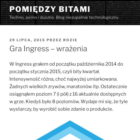
Przejdź
POMIĘDZY BITAMI
do
Techno, porno i duszno. Blog niezupełnie technologiczny.
treści
OPUBLIKOWANE
29 LIPCA, 2015
PRZEZ
ROZIE
W
Gra Ingress – wrażenia
W Ingress grałem od początku października 2014 do
początku stycznia 2015, czyli bity kwartał.
Intensywność różna, choć najwyżej umiarkowana.
Żadnych wielkich zrywów, maratonów itp. Ostatecznie
osiągnąłem poziom 7 (i pół) z 16 aktualnie dostępnych
w grze. Kiedyś było 8 poziomów. Wydaje mi się, że tyle
wystarczy, by wyrobić sobie zdanie o produkcie.