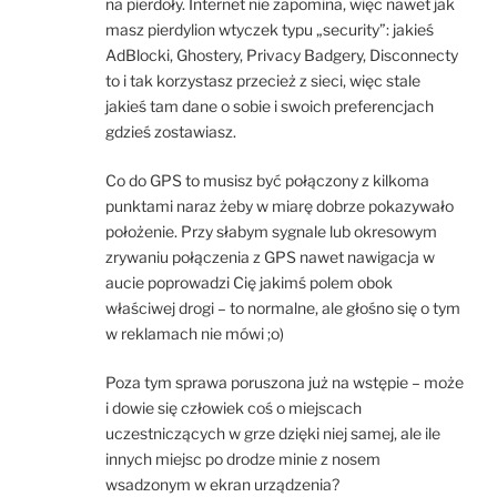
na pierdoły. Internet nie zapomina, więc nawet jak
masz pierdylion wtyczek typu „security”: jakieś
AdBlocki, Ghostery, Privacy Badgery, Disconnecty
to i tak korzystasz przecież z sieci, więc stale
jakieś tam dane o sobie i swoich preferencjach
gdzieś zostawiasz.
Co do GPS to musisz być połączony z kilkoma
punktami naraz żeby w miarę dobrze pokazywało
położenie. Przy słabym sygnale lub okresowym
zrywaniu połączenia z GPS nawet nawigacja w
aucie poprowadzi Cię jakimś polem obok
właściwej drogi – to normalne, ale głośno się o tym
w reklamach nie mówi ;o)
Poza tym sprawa poruszona już na wstępie – może
i dowie się człowiek coś o miejscach
uczestniczących w grze dzięki niej samej, ale ile
innych miejsc po drodze minie z nosem
wsadzonym w ekran urządzenia?