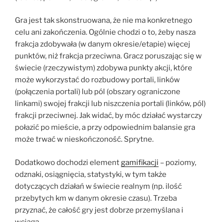
Gra jest tak skonstruowana, że nie ma konkretnego
celu ani zakończenia. Ogólnie chodzi o to, żeby nasza
frakcja zdobywała (w danym okresie/etapie) więcej
punktów, niż frakcja przeciwna. Gracz poruszając się w
świecie (rzeczywistym) zdobywa punkty akcji, które
może wykorzystać do rozbudowy portali, linków
(połączenia portali) lub pól (obszary ograniczone
linkami) swojej frakcji lub niszczenia portali (linków, pól)
frakcji przeciwnej. Jak widać, by móc działać wystarczy
połazić po mieście, a przy odpowiednim balansie gra
może trwać w nieskończoność. Sprytne.
Dodatkowo dochodzi element
gamifikacji
– poziomy,
odznaki, osiągnięcia, statystyki, w tym także
dotyczących działań w świecie realnym (np. ilość
przebytych km w danym okresie czasu). Trzeba
przyznać, że całość gry jest dobrze przemyślana i
wciąga.