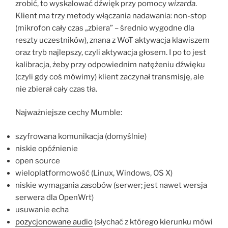
zrobić, to wyskalować dźwięk przy pomocy
wizarda
.
Klient ma trzy metody włączania nadawania: non-stop
(mikrofon cały czas „zbiera” – średnio wygodne dla
reszty uczestników), znana z WoT aktywacja klawiszem
oraz tryb najlepszy, czyli aktywacja głosem. I po to jest
kalibracja, żeby przy odpowiednim natężeniu dźwięku
(czyli gdy coś mówimy) klient zaczynał transmisję, ale
nie zbierał cały czas tła.
Najważniejsze cechy Mumble:
szyfrowana komunikacja (domyślnie)
niskie opóźnienie
open source
wieloplatformowość (Linux, Windows, OS X)
niskie wymagania zasobów (serwer; jest nawet wersja
serwera dla OpenWrt)
usuwanie echa
pozycjonowane audio
(słychać z którego kierunku mówi