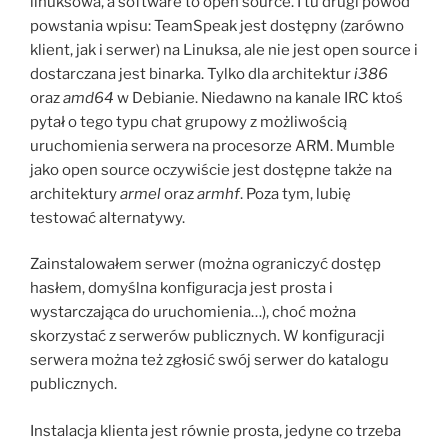
linuksowa, a software to open source. I tu drugi powód
powstania wpisu: TeamSpeak jest dostępny (zarówno
klient, jak i serwer) na Linuksa, ale nie jest open source i
dostarczana jest binarka. Tylko dla architektur
i386
oraz
amd64
w Debianie. Niedawno na kanale IRC ktoś
pytał o tego typu chat grupowy z możliwością
uruchomienia serwera na procesorze ARM. Mumble
jako open source oczywiście jest dostępne także na
architektury
armel
oraz
armhf
. Poza tym, lubię
testować alternatywy.
Zainstalowałem serwer (można ograniczyć dostęp
hasłem, domyślna konfiguracja jest prosta i
wystarczająca do uruchomienia…), choć można
skorzystać z serwerów publicznych. W konfiguracji
serwera można też zgłosić swój serwer do katalogu
publicznych.
Instalacja klienta jest równie prosta, jedyne co trzeba