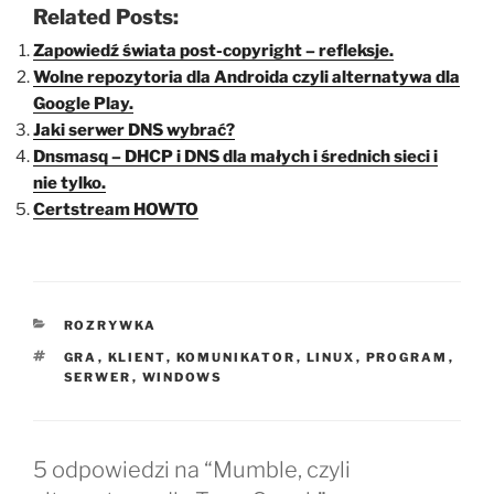
Related Posts:
Zapowiedź świata post-copyright – refleksje.
Wolne repozytoria dla Androida czyli alternatywa dla
Google Play.
Jaki serwer DNS wybrać?
Dnsmasq – DHCP i DNS dla małych i średnich sieci i
nie tylko.
Certstream HOWTO
KATEGORIE
ROZRYWKA
TAGI
GRA
,
KLIENT
,
KOMUNIKATOR
,
LINUX
,
PROGRAM
,
SERWER
,
WINDOWS
5 odpowiedzi na “Mumble, czyli