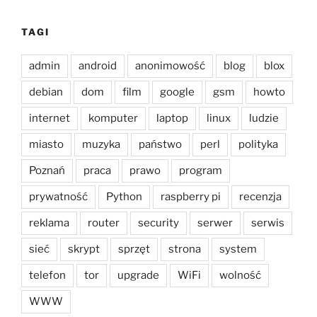
TAGI
admin
android
anonimowość
blog
blox
debian
dom
film
google
gsm
howto
internet
komputer
laptop
linux
ludzie
miasto
muzyka
państwo
perl
polityka
Poznań
praca
prawo
program
prywatność
Python
raspberry pi
recenzja
reklama
router
security
serwer
serwis
sieć
skrypt
sprzęt
strona
system
telefon
tor
upgrade
WiFi
wolność
WWW