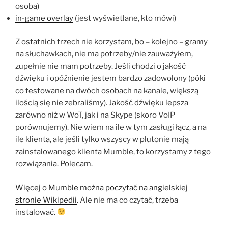
osoba)
in-game overlay
(jest wyświetlane, kto mówi)
Z ostatnich trzech nie korzystam, bo – kolejno – gramy
na słuchawkach, nie ma potrzeby/nie zauważyłem,
zupełnie nie mam potrzeby. Jeśli chodzi o jakość
dźwięku i opóźnienie jestem bardzo zadowolony (póki
co testowane na dwóch osobach na kanale, większą
ilością się nie zebraliśmy). Jakość dźwięku lepsza
zarówno niż w WoT, jak i na Skype (skoro VoIP
porównujemy). Nie wiem na ile w tym zasługi łącz, a na
ile klienta, ale jeśli tylko wszyscy w plutonie mają
zainstalowanego klienta Mumble, to korzystamy z tego
rozwiązania. Polecam.
Więcej o Mumble można poczytać na angielskiej
stronie Wikipedii
. Ale nie ma co czytać, trzeba
instalować.