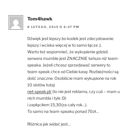
Tom4hawk
8 LUTEGO, 2015 O 6:47 PM
Dźwięk jest lepszy bo kodek jest zdecydowanie
lepszy i wciska więcej w to samo łącze ;).
Warto też wspomnieć, że wykupienie gdzieś
serwera mumble jest ZNACZNIE tańsze niż team-
speaka. Jeżeli chcesz sprzedawać serwery to
team-speak chce od Ciebie kasę. Rozbieżności są
dość znaczne. Osobiście mam wykupione na rok
10 slotów tutaj:
net-speak.pl/
(to nie jest reklama, czy cuś – mam u
nich mumbla i tyle :D)
i zapłąciłem 15,30(za cały rok…).
To samo na team-speaku ponad 70zł…
Różnica jak widać jest…