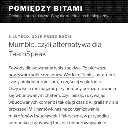
Przejdź
POMIĘDZY BITAMI
do
Techno, porno i duszno. Blog niezupełnie technologiczny.
treści
OPUBLIKOWANE
8 LUTEGO, 2015
PRZEZ
ROZIE
W
Mumble, czyli alternatywa dla
TeamSpeak
Powody dla powstania wpisu są dwa. Po pierwsze,
pogrywam sobie czasem w World of Tanks
, ostatnimi
czasy niekoniecznie sam, a częściej w plutonie.
Oczywiście można grać przy pomocy porozumiewania
się wbudowanym chatem, czyli pisząc i używając
wbudowanych komend i tak długi czas z K. graliśmy, ale
przyszedł M. i namówił nas na zorganizowanie
mikrofonów i słuchawek. I faktycznie, w przypadku
komunikacji głosowej fun jest nieporównywalnie