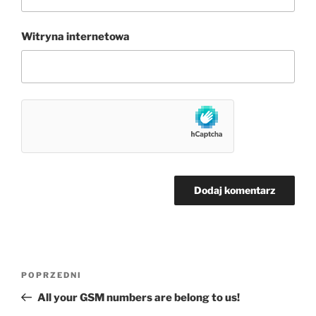
Witryna internetowa
Nawigacja
Poprzedni
POPRZEDNI
wpisu
wpis
All your GSM numbers are belong to us!