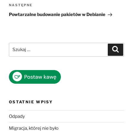
Następny
NASTĘPNE
wpis
Powtarzalne budowanie pakietów w Debianie
Szukaj:
Szukaj
OSTATNIE WPISY
Odpady
Migracja, której nie było