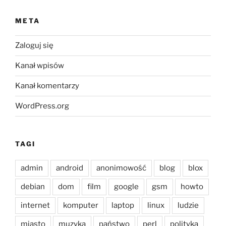
META
Zaloguj się
Kanał wpisów
Kanał komentarzy
WordPress.org
TAGI
admin
android
anonimowość
blog
blox
debian
dom
film
google
gsm
howto
internet
komputer
laptop
linux
ludzie
miasto
muzyka
państwo
perl
polityka