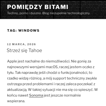
Przejdź
POMIĘDZY BITAMI
do
Techno, porno i duszno. Blog niezupełnie technologiczny.
treści
TAG:
WINDOWS
OPUBLIKOWANE
12 MARCA, 2026
W
Strzeż się Tahoe
Apple jest nachalne do niemożliwości. Nie gonię za
najnowszymi wersjami macOS, raczej jestem oczko z
tyłu. Tak naprawdę jeśli chodzi o funkcjonalności, to
rzadko widzę różnicę, a mój support techniczny zwykle
ostrzega przed problemami i raczej zaleca poczekać z
aktualizacją. W takiej sytuacji nie ma się co spieszyć. W
końcu nawet
Sonoma
jest jeszcze normalnie
wspierana.