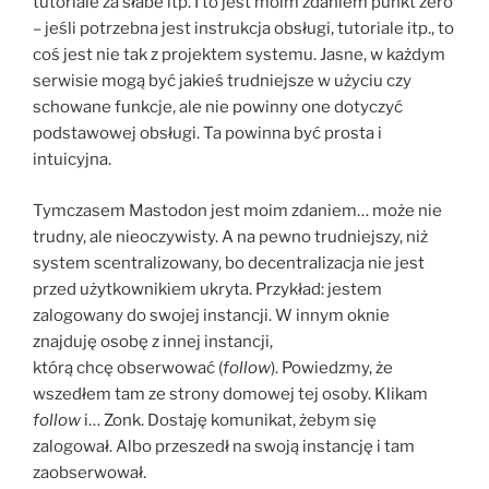
tutoriale za słabe itp. I to jest moim zdaniem punkt zero
– jeśli potrzebna jest instrukcja obsługi, tutoriale itp., to
coś jest nie tak z projektem systemu. Jasne, w każdym
serwisie mogą być jakieś trudniejsze w użyciu czy
schowane funkcje, ale nie powinny one dotyczyć
podstawowej obsługi. Ta powinna być prosta i
intuicyjna.
Tymczasem Mastodon jest moim zdaniem… może nie
trudny, ale nieoczywisty. A na pewno trudniejszy, niż
system scentralizowany, bo decentralizacja nie jest
przed użytkownikiem ukryta. Przykład: jestem
zalogowany do swojej instancji. W innym oknie
znajduję osobę z innej instancji,
którą chcę obserwować (
follow
). Powiedzmy, że
wszedłem tam ze strony domowej tej osoby. Klikam
follow
i… Zonk. Dostaję komunikat, żebym się
zalogował. Albo przeszedł na swoją instancję i tam
zaobserwował.