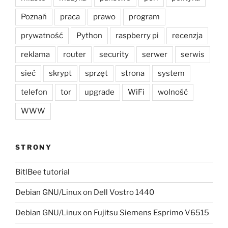
Poznań
praca
prawo
program
prywatność
Python
raspberry pi
recenzja
reklama
router
security
serwer
serwis
sieć
skrypt
sprzęt
strona
system
telefon
tor
upgrade
WiFi
wolność
WWW
STRONY
BitlBee tutorial
Debian GNU/Linux on Dell Vostro 1440
Debian GNU/Linux on Fujitsu Siemens Esprimo V6515