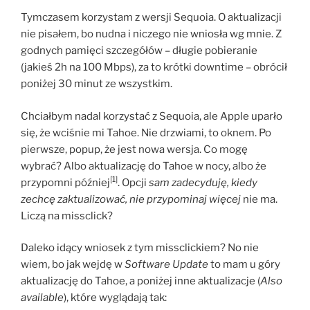
Tymczasem korzystam z wersji Sequoia. O aktualizacji
nie pisałem, bo nudna i niczego nie wniosła wg mnie. Z
godnych pamięci szczegółów – długie pobieranie
(jakieś 2h na 100 Mbps), za to krótki downtime – obrócił
poniżej 30 minut ze wszystkim.
Chciałbym nadal korzystać z Sequoia, ale Apple uparło
się, że wciśnie mi Tahoe. Nie drzwiami, to oknem. Po
pierwsze, popup, że jest nowa wersja. Co mogę
wybrać? Albo aktualizację do Tahoe w nocy, albo że
[1]
przypomni później
. Opcji
sam zadecyduję, kiedy
zechcę zaktualizować, nie przypominaj więcej
nie ma.
Liczą na missclick?
Daleko idący wniosek z tym missclickiem? No nie
wiem, bo jak wejdę w
Software Update
to mam u góry
aktualizację do Tahoe, a poniżej inne aktualizacje (
Also
available
), które wyglądają tak: