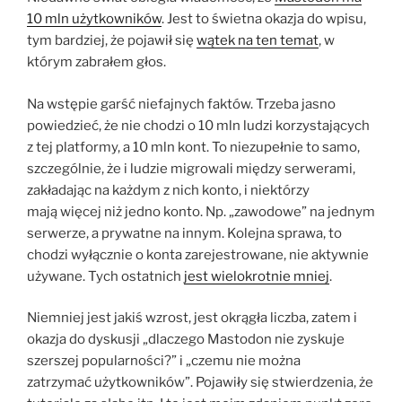
10 mln użytkowników
. Jest to świetna okazja do wpisu,
tym bardziej, że pojawił się
wątek na ten temat
, w
którym zabrałem głos.
Na wstępie garść niefajnych faktów. Trzeba jasno
powiedzieć, że nie chodzi o 10 mln ludzi korzystających
z tej platformy, a 10 mln kont. To niezupełnie to samo,
szczególnie, że i ludzie migrowali między serwerami,
zakładając na każdym z nich konto, i niektórzy
mają więcej niż jedno konto. Np. „zawodowe” na jednym
serwerze, a prywatne na innym. Kolejna sprawa, to
chodzi wyłącznie o konta zarejestrowane, nie aktywnie
używane. Tych ostatnich
jest wielokrotnie mniej
.
Niemniej jest jakiś wzrost, jest okrągła liczba, zatem i
okazja do dyskusji „dlaczego Mastodon nie zyskuje
szerszej popularności?” i „czemu nie można
zatrzymać użytkowników”. Pojawiły się stwierdzenia, że