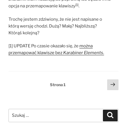
[1]
opcja na przemapowanie klawiszy
.
Trochę jestem zdziwiony, że nie jest napisane o
którą wersję chodzi. Dużą? Małą? Najbliższą?
Którąś kolejną?
[1] UPDATE Po czasie okazało się, że
można
przemapować klawisze bez
Karabiner Elements
.
Stronicowanie
Nast
Strona
1
stro
wpisów
Szukaj:
Szukaj