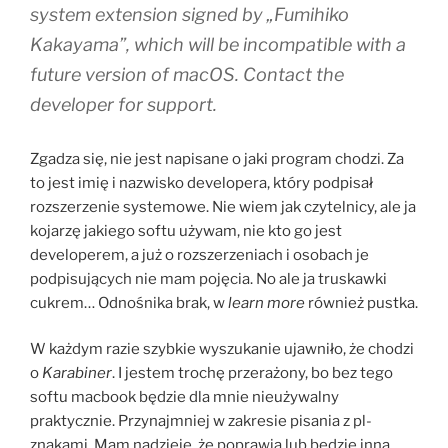
system extension signed by „Fumihiko
Kakayama”, which will be incompatible with a
future version of macOS. Contact the
developer for support.
Zgadza się, nie jest napisane o jaki program chodzi. Za
to jest imię i nazwisko developera, który podpisał
rozszerzenie systemowe. Nie wiem jak czytelnicy, ale ja
kojarzę jakiego softu używam, nie kto go jest
developerem, a już o rozszerzeniach i osobach je
podpisujących nie mam pojęcia. No ale ja truskawki
cukrem… Odnośnika brak, w
learn more
również pustka.
W każdym razie szybkie wyszukanie ujawniło, że chodzi
o
Karabiner
. I jestem trochę przerażony, bo bez tego
softu macbook będzie dla mnie nieużywalny
praktycznie. Przynajmniej w zakresie pisania z pl-
znakami. Mam nadzieję, że poprawią lub będzie inna