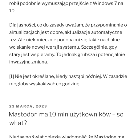
robił podobnie wymuszając przejście z Windows 7 na
10.
Dla jasności, co do zasady uważam, że przypominanie o
aktualizacjach jest dobre, aktualizacje automatyczne
też. Ale niekoniecznie podoba mi się takie nachalne
wciskanie nowej wersji systemu. Szczególnie, gdy
stary jest wspieramy. To jednak grubsza i potencjalnie
inwazyjna zmiana.
[1] Nie jest określane, kiedy nastąpi później. W zasadzie
mogłoby wyskakiwać co godzinę.
OPUBLIKOWANE
23 MARCA, 2023
W
Mastodon ma 10 mln użytkowników – so
what?
Niedawno świat obiegła wiadomość, że
Mastodon ma