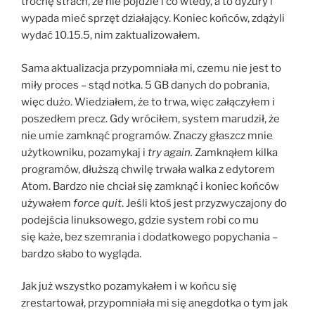
trochę strach, że nie pójdzie i co wtedy, a to dyżury i
wypada mieć sprzęt działający. Koniec końców, zdążyli
wydać 10.15.5, nim zaktualizowałem.
Sama aktualizacja przypomniała mi, czemu nie jest to
miły proces – stąd notka. 5 GB danych do pobrania,
więc dużo. Wiedziałem, że to trwa, więc załączyłem i
poszedłem precz. Gdy wróciłem, system marudził, że
nie umie zamknąć programów. Znaczy głaszcz mnie
użytkowniku, pozamykaj i
try again.
Zamknąłem kilka
programów, dłuższą chwilę trwała walka z edytorem
Atom. Bardzo nie chciał się zamknąć i koniec końców
używałem
force quit
. Jeśli ktoś jest przyzwyczajony do
podejścia linuksowego, gdzie system robi co mu
się każe, bez szemrania i dodatkowego popychania –
bardzo słabo to wygląda.
Jak już wszystko pozamykałem i w końcu się
zrestartował, przypomniała mi się anegdotka o tym jak