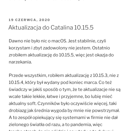
OPUBLIKOWANE
19 CZERWCA, 2020
W
Aktualizacja do Catalina 10.15.5
Dawno nie było nic o macOS. Jest stabilnie, czyli
korzystam i zbyt zadowolony nie jestem. Ostatnio
zrobiłem aktualizację do 10.15.5, więc jest okazja do
narzekania.
Przede wszystkim, robiłem aktualizację z 10.15.3, nie z
10.15.4, który był wydany pod koniec marca. Co też
świadczy w jakiś sposób o tym, że te aktualizacje nie są
wcale takie lekkie, łatwe i przyjemne, bo lubię mieć
aktualny soft. Czynników było oczywiście więcej, taki
drobiazg jak średnia wygoda by mnie nie powstrzymał.
A to zespół opiekujący się systemami w firmie nie dał
zielonego światła od razu, a to pandemia, więc