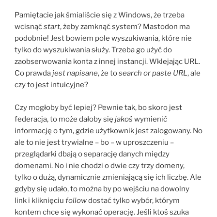
Pamiętacie jak śmialiście się z Windows, że trzeba
wcisnąć
start
, żeby zamknąć system? Mastodon ma
podobnie! Jest bowiem pole wyszukiwania, które nie
tylko do wyszukiwania służy. Trzeba go użyć do
zaobserwowania konta z innej instancji. Wklejając URL.
Co prawda
jest napisane
, że to
search or paste URL
, ale
czy to jest intuicyjne?
Czy mogłoby być lepiej? Pewnie tak, bo skoro jest
federacja, to może dałoby się
jakoś
wymienić
informację o tym, gdzie użytkownik jest zalogowany. No
ale to nie jest trywialne – bo – w uproszczeniu –
przeglądarki dbają o separację danych między
domenami. No i nie chodzi o dwie czy trzy domeny,
tylko o dużą, dynamicznie zmieniającą się ich liczbę. Ale
gdyby się udało, to można by po wejściu na dowolny
link i kliknięciu
follow
dostać tylko wybór, którym
kontem chce się wykonać operację. Jeśli ktoś szuka