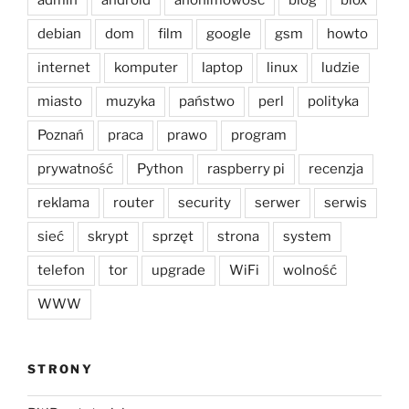
admin
android
anonimowość
blog
blox
debian
dom
film
google
gsm
howto
internet
komputer
laptop
linux
ludzie
miasto
muzyka
państwo
perl
polityka
Poznań
praca
prawo
program
prywatność
Python
raspberry pi
recenzja
reklama
router
security
serwer
serwis
sieć
skrypt
sprzęt
strona
system
telefon
tor
upgrade
WiFi
wolność
WWW
STRONY