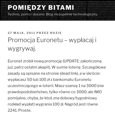
Przejdź
POMIĘDZY BITAMI
do
Techno, porno i duszno. Blog niezupełnie technologiczny.
treści
OPUBLIKOWANE
27 MAJA, 2011
PRZEZ
ROZIE
W
Promocja Euronetu – wypłacaj i
wygrywaj.
Euronet zrobił nową promocję (UPDATE: zakończoną
już, patrz ostatni akapit). W sumie loterię. Szczegółowe
zasady są opisane na stronie (dead link), a w skrócie:
wypłacasz 50 lub 100 zł z bankomatu Euronetu
uczestniczącego w loterii. Masz szansę 1 na 3000 (nie
prawdopodobieństwo, tylko równo co 3000, ale IMO
pomijalne, chyba, że ktoś zna dobowy/tygodniowy
rozkład wypłat) wygrania 100 zł. Nagród jest równe
2241. Proste.