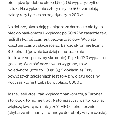
pieniądze (podobno około 1,5 zł). Od wypłaty, czyli od
sztuki. Na wypłaceniu cztery razy po 50 zł zarabiają
cztery razy tyle, co na pojedynczym 200 zł.
No dobrze, skoro dają pieniądze za darmo, to nic tylko
biec do bankomatu i wypłacać po 50 zł? W zasadzie tak,
jeśli dla kogoś czas jest bezwartościowy. Wypłata
kosztuje czas wypłacającego. Bardzo skromnie liczmy
30 sekund (pewnie bardziej minuta, ale nie
testowałem, policzmy skromnie). Daje to 120 wypłat na
godzinę. Wartość oczekiwana wygranej to w
pojedynczej grze to… 3 gr (3,(3) dokładnie). Przy
powyższych założeniach jest to 4 zł w ciągu godziny.
Podczas której trzeba by wypłacić 6000 zł.
Jasne, jeśli ktoś i tak wypłaca z bankomatu, a Euronet
stoi obok, to nic nie traci. Natomiast czy warto rozbijać
większą kwotę na mniejsze? IMHO niekoniecznie
(chyba, że nie mamy nic innego do roboty w tym czasie).