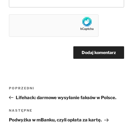
Nawigacja
Poprzedni
POPRZEDNI
wpisu
wpis
Lifehack: darmowe wysyłanie faksów w Polsce.
Następny
NASTĘPNE
wpis
Podwyżka w mBanku, czyli opłata za kartę.