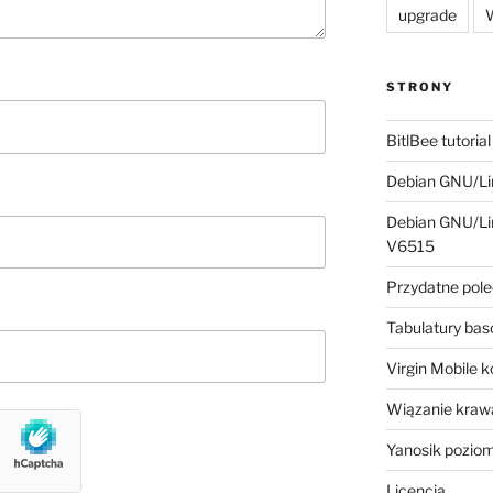
upgrade
W
STRONY
BitlBee tutorial
Debian GNU/Lin
Debian GNU/Lin
V6515
Przydatne pole
Tabulatury ba
Virgin Mobile 
Wiązanie krawa
Yanosik pozio
Licencja