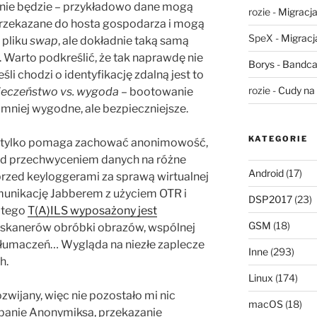
 nie będzie – przykładowo dane mogą
rozie
-
Migracja,
przekazane do hosta gospodarza i mogą
SpeX
-
Migracja
 pliku
swap
, ale dokładnie taką samą
Warto podkreślić, że tak naprawdę nie
Borys
-
Bandca
li chodzi o identyfikację zdalną jest to
rozie
-
Cudy na 
ieczeństwo vs. wygoda
– bootowanie
t mniej wygodne, ale bezpieczniejsze.
KATEGORIE
ie tylko pomaga zachować anonimowość,
ed przechwyceniem danych na różne
Android
(17)
rzed keyloggerami za sprawą wirtualnej
munikację Jabberem z użyciem OTR i
DSP2017
(23)
 tego
T(A)ILS wyposażony jest
GSM
(18)
 skanerów obróbki obrazów, wspólnej
tłumaczeń… Wygląda na niezłe zaplecze
Inne
(293)
h.
Linux
(174)
zwijany, więc nie pozostało mi nic
macOS
(18)
ebanie Anonymiksa, przekazanie