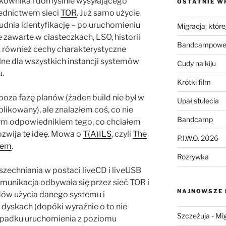
ytkownika i domyślnie wysyłającego
OSTATNIE W
ednictwem sieci
TOR
. Już samo użycie
udnia identyfikację – po uruchomieniu
Migracja, której
 zawarte w ciasteczkach, LSO, historii
Bandcampowe 
k również cechy charakterystyczne
ne dla wszystkich instancji systemów
Cudy na kiju
.
Krótki film
poza fazę planów (żaden build nie był w
Upał stulecia
ublikowany), ale znalazłem coś, co nie
Bandcamp
nym odpowiednikiem tego, co chciałem
rozwija tę ideę. Mowa o
T(A)ILS
, czyli
The
P.I.W.O. 2026
tem
.
Rozrywka
zechniania w postaci liveCD i liveUSB
munikacja odbywała się przez sieć TOR i
NAJNOWSZE
dów użycia danego systemu i
dyskach (dopóki wyraźnie o to nie
Szczeżuja
-
Mig
ypadku uruchomienia z poziomu