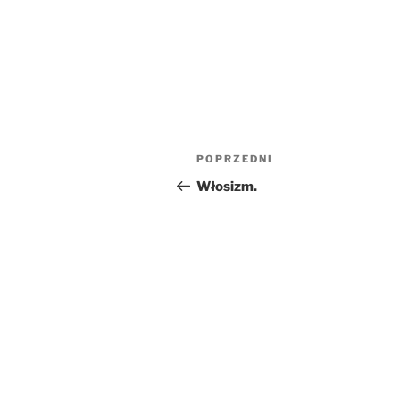
Nawigacja
Poprzedni
POPRZEDNI
wpisu
wpis
Włosizm.