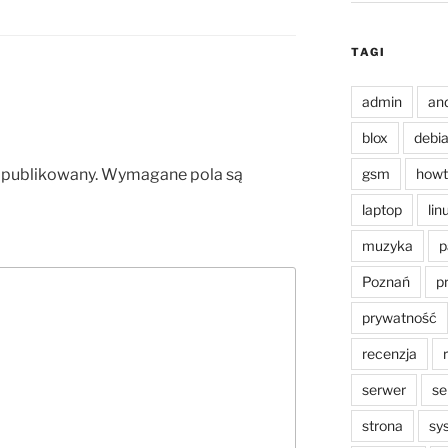
TAGI
admin
an
blox
debi
opublikowany.
Wymagane pola są
gsm
howt
laptop
lin
muzyka
p
Poznań
p
prywatność
recenzja
serwer
se
strona
sy