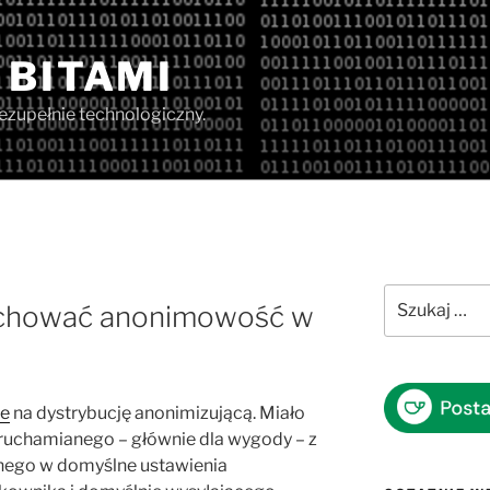
 BITAMI
iezupełnie technologiczny.
Szukaj:
 zachować anonimowość w
le
na dystrybucję anonimizującą. Miało
 uruchamianego – głównie dla wygody – z
nego w domyślne ustawienia