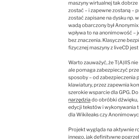
maszyny wirtualnej tak dobrze
zostać – i zapewne zostaną – 
zostać zapisane na dysku np. w
wadą obarczony był Anonymix. 
wpływa to na anonimowość – jeś
bez znaczenia. Klasyczne
bezp
fizycznej maszyny z liveCD jes
Warto zauważyć, że T(A)IlS n
ale pomaga zabezpieczyć prz
sposoby – od zabezpieczenia p
klawiatury, przez zapewnia ko
szerokie wsparcie dla GPG. Do
narzędzia
do obróbki dźwięku,
edycji tekstów i wykonywania 
dla Wikileaks czy Anonimowyc
Projekt wygląda na aktywnie ro
innego, jak definitywne pogrz