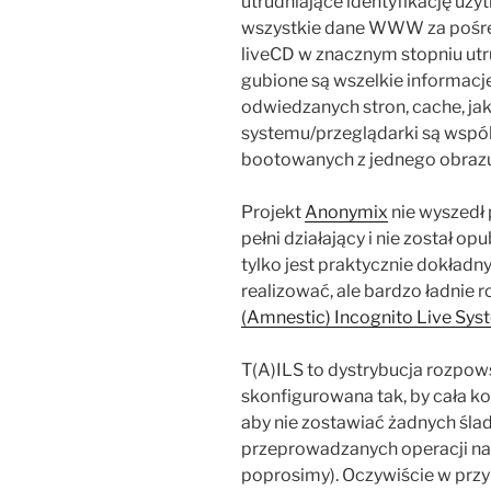
utrudniające identyfikację uż
wszystkie dane WWW za pośr
liveCD w znacznym stopniu utr
gubione są wszelkie informacje
odwiedzanych stron, cache, ja
systemu/przeglądarki są wspól
bootowanych z jednego obrazu
Projekt
Anonymix
nie wyszedł 
pełni działający i nie został op
tylko jest praktycznie dokład
realizować, ale bardzo ładnie 
(Amnestic) Incognito Live Sys
T(A)ILS to dystrybucja rozpows
skonfigurowana tak, by cała ko
aby nie zostawiać żadnych śla
przeprowadzanych operacji na 
poprosimy). Oczywiście w prz