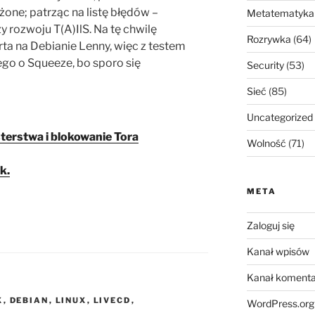
żone; patrząc na listę błędów –
Metatematyka
y rozwoju T(A)IlS. Na tę chwilę
Rozrywka
(64)
rta na Debianie Lenny, więc z testem
go o Squeeze, bo sporo się
Security
(53)
Sieć
(85)
Uncategorized
terstwa i blokowanie Tora
Wolność
(71)
k.
META
Zaloguj się
Kanał wpisów
Kanał komenta
X
,
DEBIAN
,
LINUX
,
LIVECD
,
WordPress.org