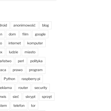
droid
anonimowość
blog
an
dom
film
google
o
internet
komputer
ux
ludzie
miasto
aństwo
perl
polityka
raca
prawo
program
Python
raspberry pi
reklama
router
security
rwis
sieć
skrypt
sprzęt
stem
telefon
tor