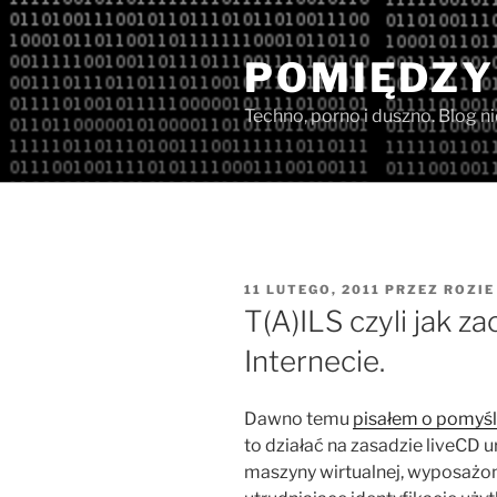
Przejdź
do
POMIĘDZY
treści
Techno, porno i duszno. Blog n
OPUBLIKOWANE
11 LUTEGO, 2011
PRZEZ
ROZIE
W
T(A)ILS czyli jak
Internecie.
Dawno temu
pisałem o pomyś
to działać na zasadzie liveCD
maszyny wirtualnej, wyposażo