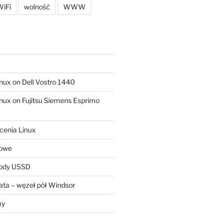
iFi
wolność
WWW
ux on Dell Vostro 1440
ux on Fujitsu Siemens Esprimo
cenia Linux
sowe
kody USSD
ta – węzeł pół Windsor
my