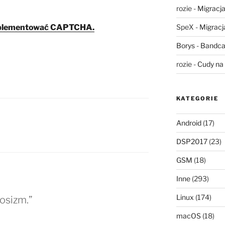
rozie
-
Migracja,
 implementować CAPTCHA.
SpeX
-
Migracja
Borys
-
Bandca
rozie
-
Cudy na 
KATEGORIE
Android
(17)
DSP2017
(23)
GSM
(18)
Inne
(293)
Linux
(174)
osizm.”
macOS
(18)