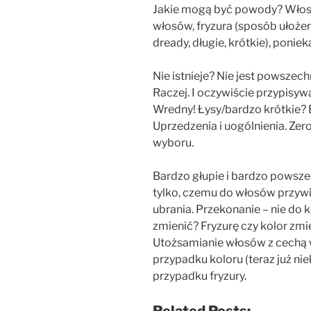
Jakie mogą być powody? Włosy
włosów, fryzura (sposób ułożen
dready, długie, krótkie), ponie
Nie istnieje? Nie jest powszec
Raczej. I oczywiście przypisy
Wredny! Łysy/bardzo krótkie?
Uprzedzenia i uogólnienia. Zer
wyboru.
Bardzo głupie i bardzo powsz
tylko, czemu do włosów przywi
ubrania. Przekonanie – nie do k
zmienić? Fryzurę czy kolor zm
Utożsamianie włosów z cechą 
przypadku koloru (teraz już nie
przypadku fryzury.