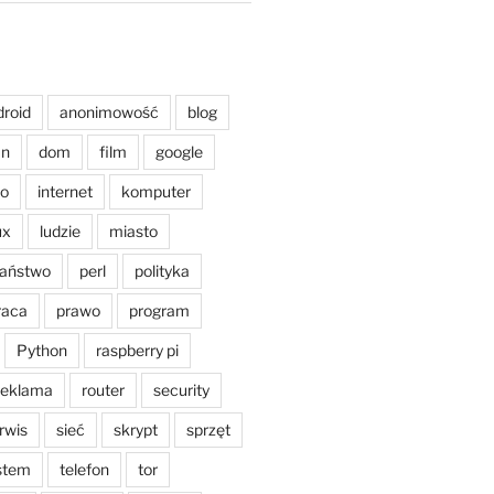
droid
anonimowość
blog
an
dom
film
google
o
internet
komputer
ux
ludzie
miasto
aństwo
perl
polityka
raca
prawo
program
Python
raspberry pi
reklama
router
security
rwis
sieć
skrypt
sprzęt
stem
telefon
tor