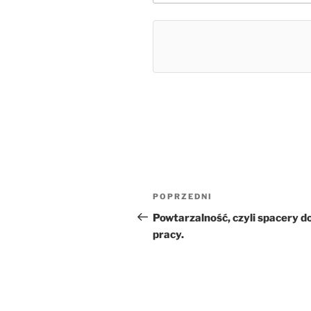
Nawigacja
Poprzedni
POPRZEDNI
wpisu
wpis
Powtarzalność, czyli spacery d
pracy.