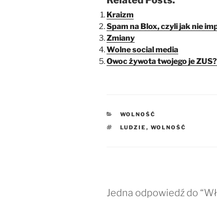
Related Posts:
Kraizm
Spam na Blox, czyli jak nie
Zmiany
Wolne social media
Owoc żywota twojego je ZUS?
KATEGORIE
WOLNOŚĆ
TAGI
LUDZIE
,
WOLNOŚĆ
Jedna odpowiedź do “Wł