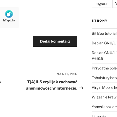
upgrade
W
STRONY
BitlBee tutorial
Debian GNU/Lin
Debian GNU/Lin
V6515
Przydatne pole
NASTĘPNE
Następny
Tabulatury ba
wpis
o
T(A)ILS czyli jak zachować
Virgin Mobile 
anonimowość w Internecie.
Wiązanie krawa
Yanosik pozio
Licencja