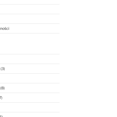
tności
(3)
(8)
7)
5)