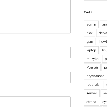
TAGI
admin
an
blox
debi
gsm
howt
laptop
lin
muzyka
p
Poznań
p
prywatność
recenzja
serwer
se
strona
sy