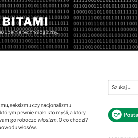
 BITAMI
iezupełnie technologiczny.
Szukaj:
izmu, seksizmu czy nacjonalizmu
o którym pewnie mało kto myśli, a który
ywam go roboczo
włosizm
. O co chodzi?
 powodu włosów.