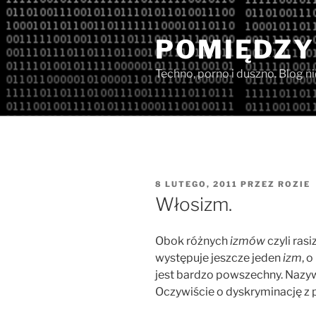
Przejdź
do
POMIĘDZY
treści
Techno, porno i duszno. Blog n
OPUBLIKOWANE
8 LUTEGO, 2011
PRZEZ
ROZIE
W
Włosizm.
Obok różnych
izmów
czyli ras
występuje jeszcze jeden
izm
, 
jest bardzo powszechny. Naz
Oczywiście o dyskryminację z