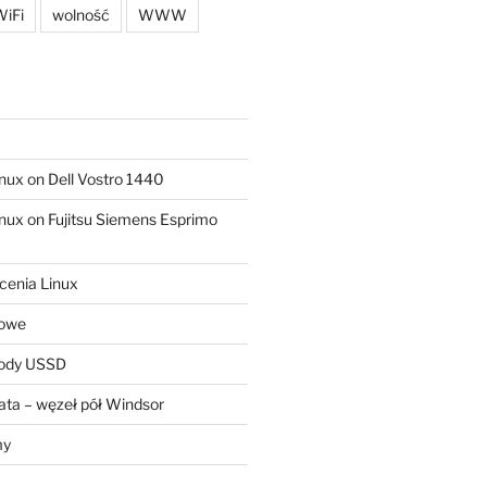
iFi
wolność
WWW
ux on Dell Vostro 1440
ux on Fujitsu Siemens Esprimo
cenia Linux
sowe
kody USSD
ta – węzeł pół Windsor
my