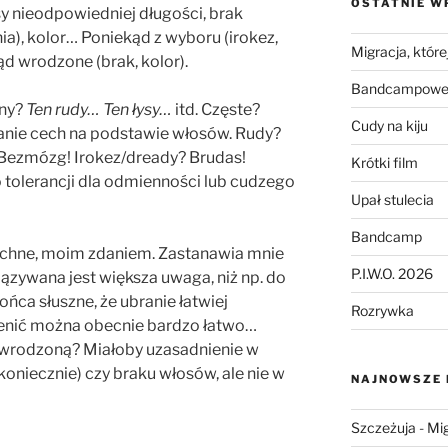
OSTATNIE W
 nieodpowiedniej długości, brak
ia), kolor… Poniekąd z wyboru (irokez,
Migracja, której
kąd wrodzone (brak, kolor).
Bandcampowe 
hny?
Ten rudy…
Ten łysy…
itd. Częste?
Cudy na kiju
wanie cech na podstawie włosów. Rudy?
 Bezmózg! Irokez/dready? Brudas!
Krótki film
o tolerancji dla odmienności lub cudzego
Upał stulecia
Bandcamp
echne, moim zdaniem. Zastanawia mnie
P.I.W.O. 2026
ązywana jest większa uwaga, niż np. do
ońca słuszne, że ubranie łatwiej
Rozrywka
ienić można obecnie bardzo łatwo…
wrodzoną? Miałoby uzasadnienie w
koniecznie) czy braku włosów, ale nie w
NAJNOWSZE
Szczeżuja
-
Mig