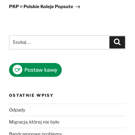
wpis
PKP = Polskie Koleje Popsute
Szukaj:
Szukaj
OSTATNIE WPISY
Odpady
Migracja, której nie było
Bandcampowe problemy