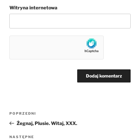
Witryna internetowa
Nawigacja
Poprzedni
POPRZEDNI
wpisu
wpis
Żegnaj, Plusie. Witaj, XXX.
Następny
NASTĘPNE