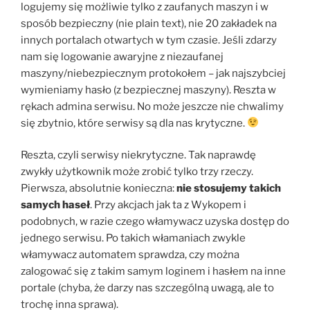
logujemy się możliwie tylko z zaufanych maszyn i w
sposób bezpieczny (nie plain text), nie 20 zakładek na
innych portalach otwartych w tym czasie. Jeśli zdarzy
nam się logowanie awaryjne z niezaufanej
maszyny/niebezpiecznym protokołem – jak najszybciej
wymieniamy hasło (z bezpiecznej maszyny). Reszta w
rękach admina serwisu. No może jeszcze nie chwalimy
się zbytnio, które serwisy są dla nas krytyczne.
Reszta, czyli serwisy niekrytyczne. Tak naprawdę
zwykły użytkownik może zrobić tylko trzy rzeczy.
Pierwsza, absolutnie konieczna:
nie stosujemy takich
samych haseł
. Przy akcjach jak ta z Wykopem i
podobnych, w razie czego włamywacz uzyska dostęp do
jednego serwisu. Po takich włamaniach zwykle
włamywacz automatem sprawdza, czy można
zalogować się z takim samym loginem i hasłem na inne
portale (chyba, że darzy nas szczególną uwagą, ale to
trochę inna sprawa).