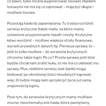
co bawić, tylko można wygenerować losowe). Hasłami
losowymi nie ma się co zajmować – mają być długie i
możliwie losowe.
Pozostają hasła do zapamiętania. Tu trzeba rozróżnić
serwisy krytyczne (także maile, na które mamy
ustawione przypominanie haseł) i resztę. Krytyczne
łatwo wyróżnić – możliwe większe straty finansowe,
wycieki prywatnych danych itp. Pierwsza sprawa, to –
jeśli to tylko możliwe – do serwisów krytycznych
chronimy także login. Po co? Prosta sprawa, jeśli ktoś
będzie chciał nam zrobić kuku, to nie ma co ułatwiać mu
sprawy. Plus, niektóre serwisy (zwł. banki) mogą
blokować po określonej ilości nieudanych logowań,
więc źli ludzie mogą nam uprzykrzyć życie już samą
znajomością loginu.
Poza tym, do serwisów krytycznych mamy możliwie
mocne, nieschematyczne hasła, które pamiętamy,