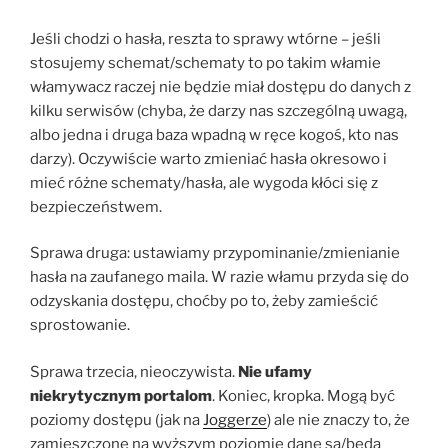
Jeśli chodzi o hasła, reszta to sprawy wtórne – jeśli
stosujemy schemat/schematy to po takim włamie
włamywacz raczej nie będzie miał dostępu do danych z
kilku serwisów (chyba, że darzy nas szczególną uwagą,
albo jedna i druga baza wpadną w ręce kogoś, kto nas
darzy). Oczywiście warto zmieniać hasła okresowo i
mieć różne schematy/hasła, ale wygoda kłóci się z
bezpieczeństwem.
Sprawa druga: ustawiamy przypominanie/zmienianie
hasła na zaufanego maila. W razie włamu przyda się do
odzyskania dostępu, choćby po to, żeby zamieścić
sprostowanie.
Sprawa trzecia, nieoczywista.
Nie ufamy
niekrytycznym portalom
. Koniec, kropka. Mogą być
poziomy dostępu (jak na
Joggerze
) ale nie znaczy to, że
zamieszczone na wyższym poziomie dane są/będą