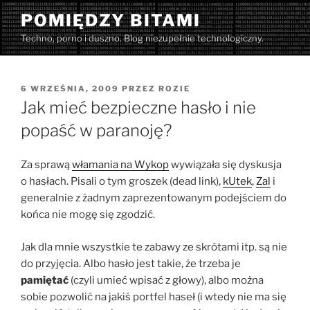
Przejdź
POMIĘDZY BITAMI
do
Techno, porno i duszno. Blog niezupełnie technologiczny.
treści
OPUBLIKOWANE
6 WRZEŚNIA, 2009
PRZEZ
ROZIE
W
Jak mieć bezpieczne hasło i nie
popaść w paranoję?
Za sprawą
włamania na Wykop
wywiązała się dyskusja
o hasłach. Pisali o tym groszek (dead link),
kUtek
,
Zal
i
generalnie z żadnym zaprezentowanym podejściem do
końca nie mogę się zgodzić.
Jak dla mnie wszystkie te zabawy ze skrótami itp. są nie
do przyjęcia. Albo hasło jest takie, że trzeba je
pamiętać
(czyli umieć wpisać z głowy), albo można
sobie pozwolić na jakiś portfel haseł (i wtedy nie ma się