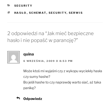
KATEGORIE
SECURITY
TAGI
HASŁO
,
SCHEMAT
,
SECURITY
,
SERWIS
2 odpowiedzi na “Jak mieć bezpieczne
hasło i nie popaść w paranoję?”
quina
6 WRZEŚNIA, 2009 O 8:53 PM
Może ktoś mi wyjaśni czy z wykopu wyciekły hasła
czy sumy hashe?
Bo jeśli hashe to czy naprawdę warto siać, aż taka
panikę?
Odpowiedz