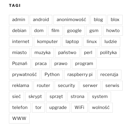
TAGI
admin
android
anonimowość
blog
blox
debian
dom
film
google
gsm
howto
internet
komputer
laptop
linux
ludzie
miasto
muzyka
państwo
perl
polityka
Poznań
praca
prawo
program
prywatność
Python
raspberry pi
recenzja
reklama
router
security
serwer
serwis
sieć
skrypt
sprzęt
strona
system
telefon
tor
upgrade
WiFi
wolność
WWW