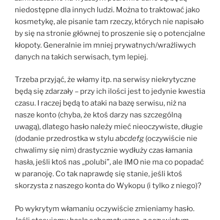
niedostępne dla innych ludzi. Można to traktować jako
kosmetykę, ale pisanie tam rzeczy, których nie napisało
by się na stronie głównej to proszenie się o potencjalne
kłopoty. Generalnie im mniej prywatnych/wrażliwych
danych na takich serwisach, tym lepiej.
Trzeba przyjąć, że włamy itp. na serwisy niekrytyczne
będą się zdarzały – przy ich ilości jest to jedynie kwestia
czasu. I raczej będą to ataki na bazę serwisu, niż na
nasze konto (chyba, że ktoś darzy nas szczególną
uwagą), dlatego hasło należy mieć nieoczywiste, długie
(dodanie przedrostka w stylu
abcdefg
(oczywiście nie
chwalimy się nim) drastycznie wydłuży czas łamania
hasła, jeśli ktoś nas „polubi”, ale IMO nie ma co popadać
w paranoję. Co tak naprawdę się stanie, jeśli ktoś
skorzysta z naszego konta do Wykopu (i tylko z niego)?
Po wykrytym włamaniu oczywiście zmieniamy hasło.