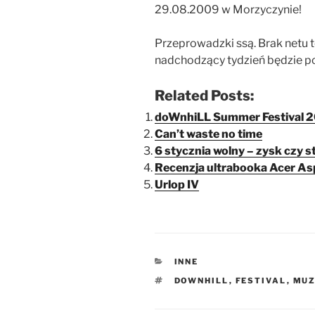
29.08.2009 w Morzyczynie!
Przeprowadzki ssą. Brak netu te
nadchodzący tydzień będzie p
Related Posts:
doWnhiLL Summer Festival 2
Can’t waste no time
6 stycznia wolny – zysk czy 
Recenzja ultrabooka Acer Asp
Urlop IV
KATEGORIE
INNE
TAGI
DOWNHILL
,
FESTIVAL
,
MUZ