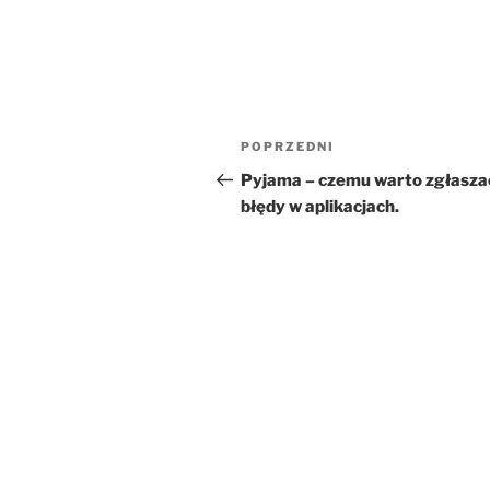
Nawigacja
Poprzedni
POPRZEDNI
wpisu
wpis
Pyjama – czemu warto zgłasza
błędy w aplikacjach.