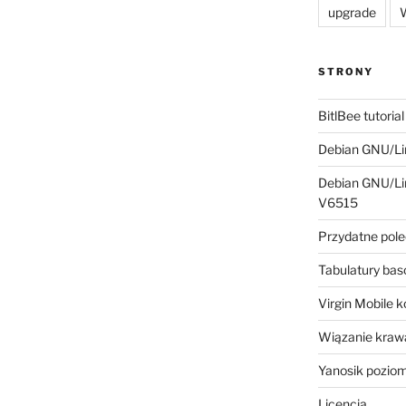
upgrade
W
STRONY
BitlBee tutorial
Debian GNU/Lin
Debian GNU/Lin
V6515
Przydatne pole
Tabulatury ba
Virgin Mobile 
Wiązanie krawa
Yanosik pozio
Licencja