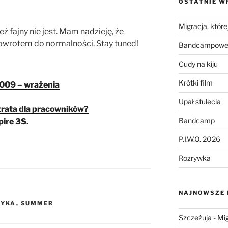
OSTATNIE W
Migracja, której
ż fajny nie jest. Mam nadzieję, że
owrotem do normalności. Stay tuned!
Bandcampowe 
Cudy na kiju
Krótki film
009 – wrażenia
Upał stulecia
strata dla pracowników?
Bandcamp
ire 3S.
P.I.W.O. 2026
Rozrywka
NAJNOWSZE
YKA
,
SUMMER
Szczeżuja
-
Mig