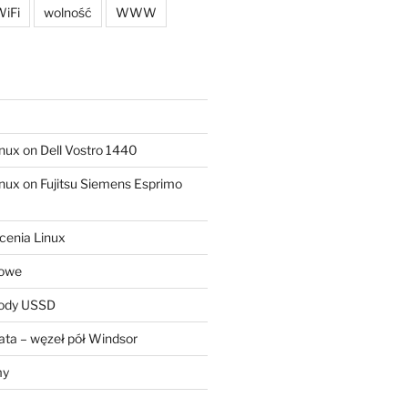
iFi
wolność
WWW
ux on Dell Vostro 1440
ux on Fujitsu Siemens Esprimo
cenia Linux
sowe
kody USSD
ta – węzeł pół Windsor
my