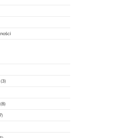
tności
(3)
(8)
7)
5)