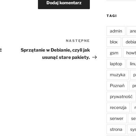
TAGI
admin
an
NASTĘPNE
Następny
blox
debi
wpis
ć
Sprzątanie w Debianie, czyli jak
gsm
howt
usunąć stare pakiety.
laptop
lin
muzyka
p
Poznań
p
prywatność
recenzja
serwer
se
strona
sy