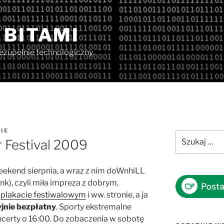
 BITAMI
iezupełnie technologiczny.
IE
Szukaj:
Festival 2009
 weekend sierpnia, a wraz z nim doWnhiLL
k), czyli miła impreza z dobrym,
a
plakacie festiwalowym
i ww. stronie, a ja
jnie bezpłatny
. Sporty ekstremalne
ncerty o 16:00. Do zobaczenia w sobotę