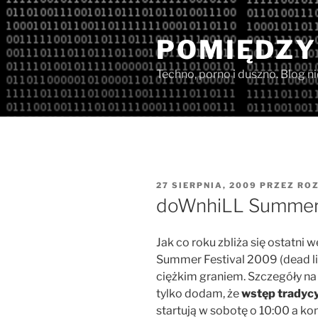
Przejdź
do
POMIĘDZY
treści
Techno, porno i duszno. Blog n
OPUBLIKOWANE
27 SIERPNIA, 2009
PRZEZ
ROZ
W
doWnhiLL Summer 
Jak co roku zbliża się ostatni
Summer Festival 2009 (dead lin
ciężkim graniem. Szczegóły n
tylko dodam, że
wstęp tradycy
startują w sobotę o 10:00 a ko