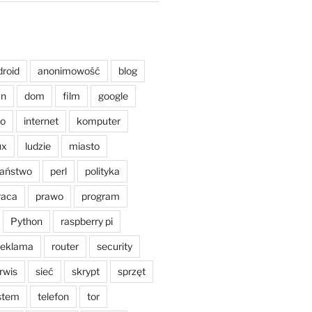
droid
anonimowość
blog
an
dom
film
google
o
internet
komputer
ux
ludzie
miasto
aństwo
perl
polityka
raca
prawo
program
Python
raspberry pi
reklama
router
security
rwis
sieć
skrypt
sprzęt
stem
telefon
tor