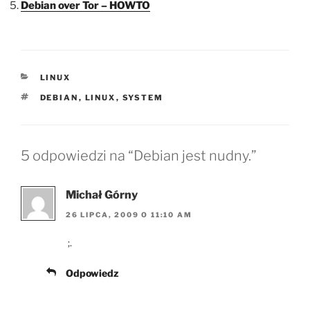
Debian over Tor – HOWTO
KATEGORIE
LINUX
TAGI
DEBIAN
,
LINUX
,
SYSTEM
5 odpowiedzi na “Debian jest nudny.”
Michał Górny
26 LIPCA, 2009 O 11:10 AM
;.
Odpowiedz