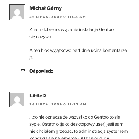
Michał Górny
26 LIPCA, 2009 O 11:13 AM
Znam dobre rozwiązanie instalacja Gentoo
się nazywa.
A ten blox wyjątkowo perfidnie ucina komentarze
;f.
Odpowiedz
LittleD
26 LIPCA, 2009 O 11:33 AM
…co nie oznacza że wszystko co Gentoo to się
sypie. Ostatnio (jako desktopowy user) jeśli sam
nie chciałem grzebać, to administracja systemem
kończyła się na ’emerge -uDav world’ i w