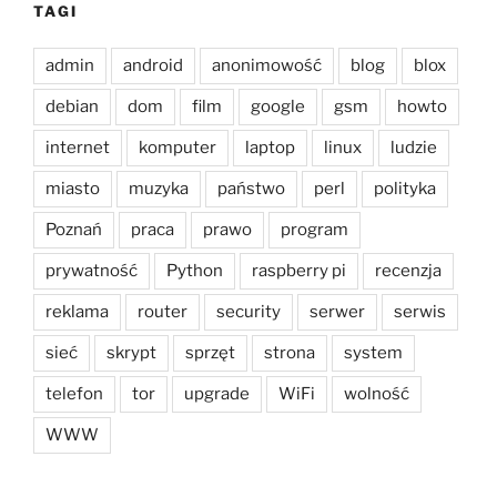
TAGI
admin
android
anonimowość
blog
blox
debian
dom
film
google
gsm
howto
internet
komputer
laptop
linux
ludzie
miasto
muzyka
państwo
perl
polityka
Poznań
praca
prawo
program
prywatność
Python
raspberry pi
recenzja
reklama
router
security
serwer
serwis
sieć
skrypt
sprzęt
strona
system
telefon
tor
upgrade
WiFi
wolność
WWW