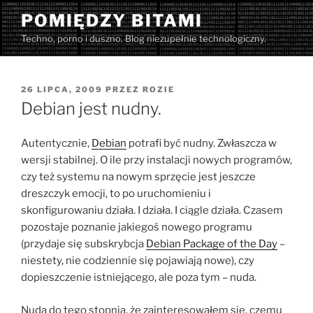
Przejdź
POMIĘDZY BITAMI
do
Techno, porno i duszno. Blog niezupełnie technologiczny.
treści
OPUBLIKOWANE
26 LIPCA, 2009
PRZEZ
ROZIE
W
Debian jest nudny.
Autentycznie,
Debian
potrafi być nudny. Zwłaszcza w
wersji stabilnej. O ile przy instalacji nowych programów,
czy też systemu na nowym sprzęcie jest jeszcze
dreszczyk emocji, to po uruchomieniu i
skonfigurowaniu działa. I działa. I ciągle działa. Czasem
pozostaje poznanie jakiegoś nowego programu
(przydaje się subskrybcja
Debian Package of the Day
–
niestety, nie codziennie się pojawiają nowe), czy
dopieszczenie istniejącego, ale poza tym – nuda.
Nuda do tego stopnia, że zainteresowałem się, czemu