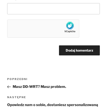
Nawigacja
Poprzedni
POPRZEDNI
wpisu
wpis
Masz DD-WRT? Masz problem.
Następny
NASTĘPNE
wpis
Opowiedz nam o sobie, dostaniesz spersonalizowaną