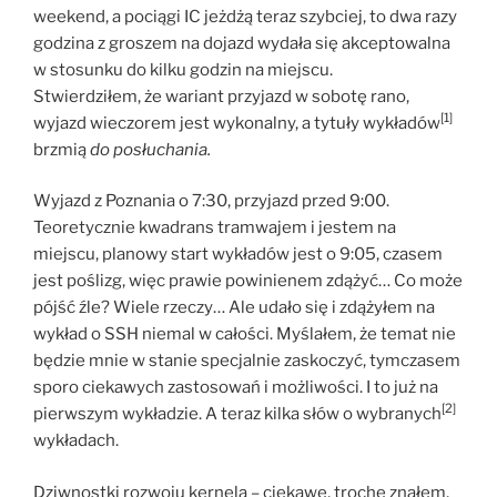
weekend, a pociągi IC jeżdżą teraz szybciej, to dwa razy
godzina z groszem na dojazd wydała się akceptowalna
w stosunku do kilku godzin na miejscu.
Stwierdziłem, że wariant przyjazd w sobotę rano,
[1]
wyjazd wieczorem jest wykonalny, a tytuły wykładów
brzmią
do posłuchania.
Wyjazd z Poznania o 7:30, przyjazd przed 9:00.
Teoretycznie kwadrans tramwajem i jestem na
miejscu, planowy start wykładów jest o 9:05, czasem
jest poślizg, więc prawie powinienem zdążyć… Co może
pójść źle? Wiele rzeczy… Ale udało się i zdążyłem na
wykład o SSH niemal w całości. Myślałem, że temat nie
będzie mnie w stanie specjalnie zaskoczyć, tymczasem
sporo ciekawych zastosowań i możliwości. I to już na
[2]
pierwszym wykładzie. A teraz kilka słów o wybranych
wykładach.
Dziwnostki rozwoju kernela – ciekawe, trochę znałem,