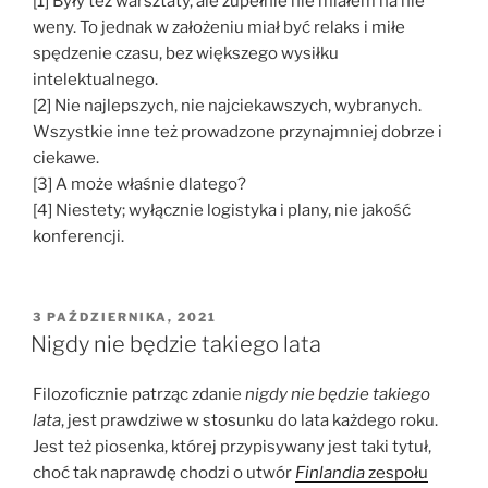
[1] Były też warsztaty, ale zupełnie nie miałem na nie
weny. To jednak w założeniu miał być relaks i miłe
spędzenie czasu, bez większego wysiłku
intelektualnego.
[2] Nie najlepszych, nie najciekawszych, wybranych.
Wszystkie inne też prowadzone przynajmniej dobrze i
ciekawe.
[3] A może właśnie dlatego?
[4] Niestety; wyłącznie logistyka i plany, nie jakość
konferencji.
OPUBLIKOWANE
3 PAŹDZIERNIKA, 2021
W
Nigdy nie będzie takiego lata
Filozoficznie patrząc zdanie
nigdy nie będzie takiego
lata
, jest prawdziwe w stosunku do lata każdego roku.
Jest też piosenka, której przypisywany jest taki tytuł,
choć tak naprawdę chodzi o utwór
Finlandia
zespołu