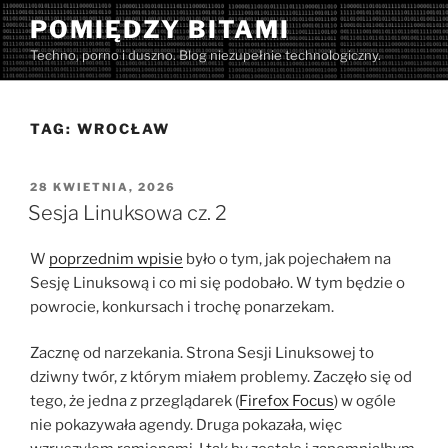
Przejdź
POMIĘDZY BITAMI
do
Techno, porno i duszno. Blog niezupełnie technologiczny.
treści
TAG:
WROCŁAW
OPUBLIKOWANE
28 KWIETNIA, 2026
W
Sesja Linuksowa cz. 2
W
poprzednim wpisie
było o tym, jak pojechałem na
Sesję Linuksową i co mi się podobało. W tym będzie o
powrocie, konkursach i trochę ponarzekam.
Zacznę od narzekania. Strona Sesji Linuksowej to
dziwny twór, z którym miałem problemy. Zaczęło się od
tego, że jedna z przeglądarek (
Firefox Focus
) w ogóle
nie pokazywała agendy. Druga pokazała, więc