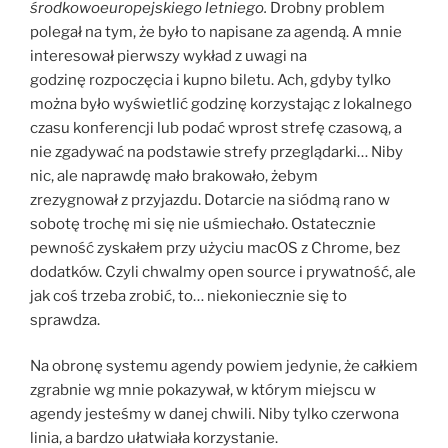
środkowoeuropejskiego letniego.
Drobny problem
polegał na tym, że było to napisane za agendą. A mnie
interesował pierwszy wykład z uwagi na
godzinę rozpoczęcia i kupno biletu. Ach, gdyby tylko
można było wyświetlić godzinę korzystając z lokalnego
czasu konferencji lub podać wprost strefę czasową, a
nie zgadywać na podstawie strefy przeglądarki… Niby
nic, ale naprawdę mało brakowało, żebym
zrezygnował z przyjazdu. Dotarcie na siódmą rano w
sobotę trochę mi się nie uśmiechało. Ostatecznie
pewność zyskałem przy użyciu macOS z Chrome, bez
dodatków. Czyli chwalmy open source i prywatność, ale
jak coś trzeba zrobić, to… niekoniecznie się to
sprawdza.
Na obronę systemu agendy powiem jedynie, że całkiem
zgrabnie wg mnie pokazywał, w którym miejscu w
agendy jesteśmy w danej chwili. Niby tylko czerwona
linia, a bardzo ułatwiała korzystanie.