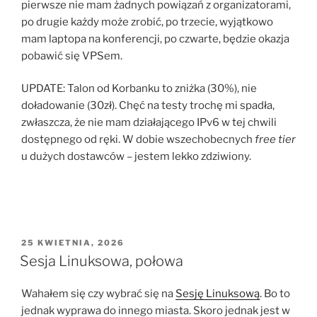
pierwsze nie mam żadnych powiązań z organizatorami,
po drugie każdy może zrobić, po trzecie, wyjątkowo
mam laptopa na konferencji, po czwarte, będzie okazja
pobawić się VPSem.
UPDATE: Talon od Korbanku to zniżka (30%), nie
doładowanie (30zł). Chęć na testy trochę mi spadła,
zwłaszcza, że nie mam działającego IPv6 w tej chwili
dostępnego od ręki. W dobie wszechobecnych
free tier
u dużych dostawców – jestem lekko zdziwiony.
OPUBLIKOWANE
25 KWIETNIA, 2026
W
Sesja Linuksowa, połowa
Wahałem się czy wybrać się na
Sesję Linuksową
. Bo to
jednak wyprawa do innego miasta. Skoro jednak jest w