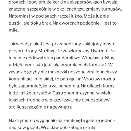
drogach i powiem, że korki na ekspersówkach bywają
znaczne, szczególnie w okolicach tzw. zmiany turnusów.
Natomiast w pociągach raczej luźno. Może już nie
pustki, ale tłoku brak. Na dworcach podobnie. I jest to
miłe.
Jak widać, plakat jest przechodzony, zaklejony innym,
przybrudzony. Możliwe, że zeszłoroczny. Uważam, że
idealnie oddawał stan pandemii we Wrocławiu. Niby
gdzieś tam z tyłu jest, ale w sumie nieistotna już. W
zasadzie gdyby nie maseczki noszone w sklepach czy
komunikacji miejskiej, to patrząc na Wrocław można
było zapomnieć, że trwa pandemia. Na ulicach tłumy
ludzi, także turystów. Gastronomia czynna, w wielu
lokalach trudno o większy (czyt.: nie dwuosobowy)
stolik, szczególnie na zewnątrz.
Na czymś, co wyglądało na zamkniętą galerię jeden z
napisów głosił „Wrocław potrzebuje sztuki