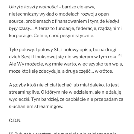
Ukryte koszty wolności
– bardzo ciekawy,
nietechniczny wykład o modelach rozwoju open
source, problemach z finansowaniem i tym, że
kiedyś
były czasy
… A teraz to fundacje, federacje, rządzą nimi
korporacje. Celnie, choć pesymistycznie.
Tyle połowy. I połowy SL, i połowy opisu, bo na drugi
[4]
dzień Sesji Linuksowej się nie wybieram w tym roku
.
Ale Wy możecie, wg mnie warto, więc szybko ten wpis,
może ktoś się zdecyduje, a druga część… wkrótce.
A gdyby ktoś nie chciał jechać lub miał daleko, to jest
streaming live. O którym nie wiedziałem, ale nie żałuję
wycieczki. Tym bardziej, że osobiście nie przepadam za
słuchaniem streamingów.
C.D.N.