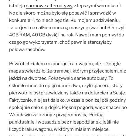
istnieją
darmowe alternatywy
, z lepszymi warunkami.
No ale skoro można było się pobawić i sprawdzić w
[3]
konkursie
, to niech będzie. Ku mojemu zdziwieniu,
talon jest na całkiem mocną maszynę (wariant 3.5, czyli
4GB RAM, 40 GB dysk) i na rok. Nawet mam pomysł do
czego go wykorzystam, choć pewnie starczyłaby
połowa zasobów.
Powrót chciałem rozpocząć tramwajem, ale… Google
maps stwierdziło, że tramwaj, którym przyjechałem, nie
jeździ na dworzec. Pokazywało same autobusy. To
skłoniło mnie do opcji numer dwa, czyli spaceru, który
pierwotnie był przewidziany także na dotarcie na Sesję.
Faktycznie, nie jest daleko, w czasie poniżej pół godziny
spokojnie dało się dojść. Piękna pogoda, więc spacer po
Wrocławiu zaliczony z przyjemnością. Pociąg
punktualnie i w zasadzie bez niespodzianek, jeśli nie
liczyć braku wagonu, w którym miałem miejsce.