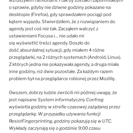
wzruszyłem ramionami. I tak by zostało i zapomniałbym
o sprawie, gdyby nie
dziwne
godziny pokazane na
desktopie (Firefox), gdy sprawdzałem pociągi pod
kątem wyjazdu. Stwierdziłem, że z rozwiązaniem do
agendy jest
coś nie tak
. Zacząłem walczyć z
ustawieniami Focusa i… nie udało mi
się wyświetlić treści agendy. Doszło do
dość absurdalnej sytuacji, gdy miałem 4 różne
przeglądarki, na 2 różnych systemach (Android, Linux).
Z których jedna nie pokazywała agendy, a druga miała
inne godziny, niż dwie pozostałe. Za każdym razem
problem był na przeglądarce robionej przez Mozillę.
Owszem, dobrzy ludzie zwrócili mi później uwagę, że
jest napisane
System informatyczny Confreg
wyświetla godziny w strefie czasowej zażądanej przez
przeglądarkę. W przypadku używania funkcji
ResistFingerprinting, godziny pokazują się w UTC.
Wykłady zaczynają się o godzinie 9:00 czasu