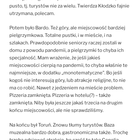
pusto, tj. turystów nie za wielu. Twierdza Kłodzko fajnie
utrzymana, polecam.
Potem było Bardo. Też góry, ale miejscowość bardziej
pielgrzymkowa. Totalne pustki, i w mieście, i na
szlakach. Prawdopodobnie seniorzy raczej zostali w
domu z powodu pandemii, a pielgrzymki to chyba ich
specjalność. Mam wrażenie, że jeśli jakieś
miejscowości cierpią na pandemii, to chyba właśnie te
najmniejsze, w dodatku „monotematyczne”. Bo jeśli
kogoś nie interesują góry, lub atrakcje religijne, to nie
ma co robić. Nawet z jedzeniem na mieście problem.
Pizzeria zamknięta. Pizzeria w hotelu(?) – także
zamknięta. Niby była jeszcze jakaś trzecia na drugim
końcu miejscowości, ale nie sprawdziliśmy.
Na końcu był Toruń. Znowu tłumy turystów. Baza
muzealna bardzo dobra, gastronomiczna także. Trochę
trzeba odsiewać atrakcje, bo część to taka Cepelia.