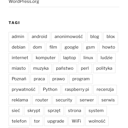
WordPress.org
TAGI
admin
android
anonimowość
blog
blox
debian
dom
film
google
gsm
howto
internet
komputer
laptop
linux
ludzie
miasto
muzyka
państwo
perl
polityka
Poznań
praca
prawo
program
prywatność
Python
raspberry pi
recenzja
reklama
router
security
serwer
serwis
sieć
skrypt
sprzęt
strona
system
telefon
tor
upgrade
WiFi
wolność