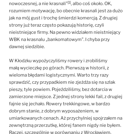
[1]
nowoczesnej, a nie krasnali”
, albo coś około. OK,
rozumiem motywację, bo obecnie krasnali jest za dużo
jak na mój gust i trochę śmierdzi komercją. Z drugiej
strony już teraz często pokazują historię, czyli
nieistniejące firmy. Na pewno widziałem nieistniejący
WBK na krasnalu „bankomatowym”. I chyba przy
dawnej siedzibie.
W Kłodzku wypożyczyliśmy rowery i zrobiliśmy
małą wycieczkę po górach. Pierwszą w historii, z
wieloma błędami logistycznymi. Warto trzy razy
sprawdzić, czy przypadkiem nie zjeżdża się na szlak
pieszy, tyle powiem. Pojeździliśmy, bez dotarcia w
zamierzone miejsce. Z jednej strony lekki fail, z drugiej
fajnie się jechało. Rowery trekkingowe, w bardzo
dobrym stanie, z dobrym wyposażeniem, w
umiarkowanych cenach. Aż przychylniej spojrzałem na
zewnętrzną przerzutkę, której fanem nigdy nie byłem.
Raczej, szczególnie w porównaniu z Wrocławiem,