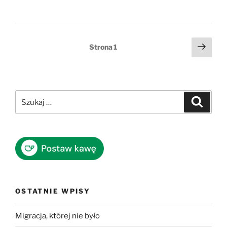
Stronicowanie
Nast
Strona
1
stro
wpisów
Szukaj:
Szukaj
OSTATNIE WPISY
Migracja, której nie było