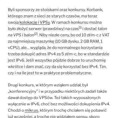
Byli sponsorzy ze stoiskami oraz konkursy. Korbank,
którego znam z sieci ze starych czasów, ma teraz
swoją
kolokację i VPSy
. W ramach konkursu można
[1]
było złożyć serwer (prawdziwy) na czas
i dostać
talon
[2]
na VPS i balon
. Niby niezłe ceny, bo od 10 zł/m-c z VAT
za najmniejszą maszynkę (10 GB dysku, 2 GB RAM, 1
vCPU), ale… wygląda, że do normalnego korzystania
trzeba dokupić adres IPv4 za 5 zł/m-c, bo w standardzie
jest IPv6. Jeśli wszystko pójdzie dobrze to uruchomię
wkrótce i dam znać, czy da się korzystać bez IPv4. Tzn.
czy i na ile jest to w praktyce problematyczne.
Drugi konkurs, w którym wziąłem udział, był
„konferencyjny” i w przypadku niektórych zadań także
dawał dostęp do VPSów. Też takich wyposażonych
wyłącznie w IPv6, choć bez możliwości dokupienia IPv4.
Chodzi o
mikr.us
, którym trochę chciałem się pobawić
już wcześniej, a trochę nie widziałem sensu, skoro