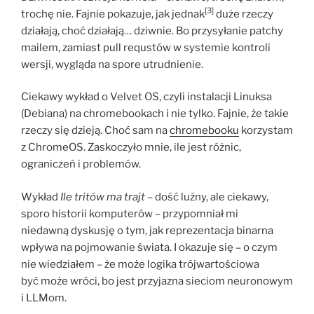
[3]
trochę nie. Fajnie pokazuje, jak jednak
duże rzeczy
działają, choć działają… dziwnie. Bo przysyłanie patchy
mailem, zamiast pull requstów w systemie kontroli
wersji, wygląda na spore utrudnienie.
Ciekawy wykład o Velvet OS, czyli instalacji Linuksa
(Debiana) na chromebookach i nie tylko. Fajnie, że takie
rzeczy się dzieją. Choć sam na
chromebooku
korzystam
z ChromeOS. Zaskoczyło mnie, ile jest różnic,
ograniczeń i problemów.
Wykład
Ile tritów ma trajt
– dość luźny, ale ciekawy,
sporo historii komputerów – przypomniał mi
niedawną dyskusję o tym, jak reprezentacja binarna
wpływa na pojmowanie świata. I okazuje się – o czym
nie wiedziałem – że może logika trójwartościowa
być może wróci, bo jest przyjazna sieciom neuronowym
i LLMom.