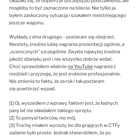
Okazało się, że dopiero je doczepią po podstawieniu, ale
mogłoby to być zaznaczone na bilecie. Nie tylko ja
byłem zaskoczony sytuacją i szukałem nieistniejącego
jeszcze wagonu.
Wykłady z dnia drugiego – postaram się obejrzeć.
Niestety, średnio lubię nagrania prezentacji ogólnie, a
„scenicznych” szczególnie. Zwykle najwyżej średnia
jakość dźwięku jest i nie wszystko dobrze widać.
Choć sprawdziłem właśnie
na YouTube
nagrania z
niedzieli i przyznaję, że jest zrobione profesjonalnie.
Nie zmienia to faktu, że za rok i tak postaram
się powtórzyć wypad.
[1] Oj, wyszedłem z wprawy, faktem jest, że ładnych
parę lat nie składałem takiego sprzętu.
[2] To pomysł twórców, nie mój.
[3] Trochę miałem wyrzuty, bo dla grających w CTFy
zadanie było proste. Jednak stwierdziłem, że po