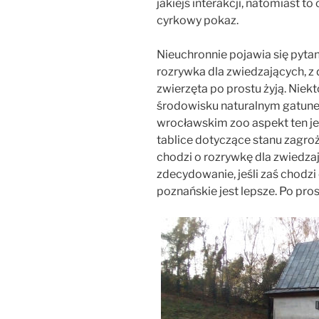
jakiejś interakcji, natomiast t
cyrkowy pokaz.
Nieuchronnie pojawia się pytan
rozrywka dla zwiedzających, z d
zwierzęta po prostu żyją. Niekt
środowisku naturalnym gatune
wrocławskim zoo aspekt ten j
tablice dotyczące stanu zagroż
chodzi o rozrywkę dla zwiedz
zdecydowanie, jeśli zaś chodzi 
poznańskie jest lepsze. Po pros