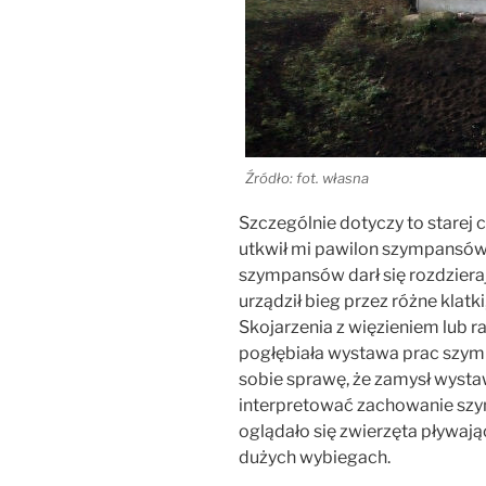
Źródło: fot. własna
Szczególnie dotyczy to starej
utkwił mi pawilon szympansów,
szympansów darł się rozdzierają
urządził bieg przez różne klatki
Skojarzenia z więzieniem lub 
pogłębiała wystawa prac szym
sobie sprawę, że zamysł wystaw
interpretować zachowanie szy
oglądało się zwierzęta pływaj
dużych wybiegach.