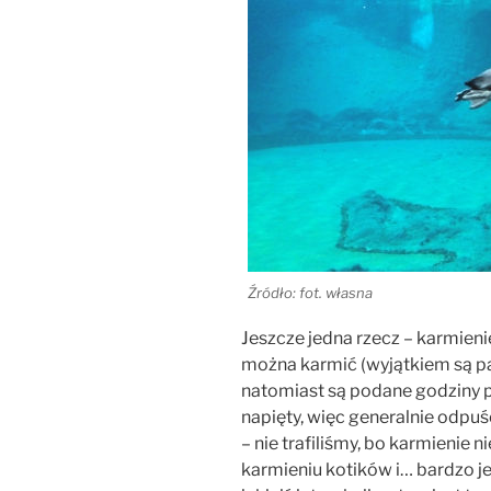
Źródło: fot. własna
Jeszcze jedna rzecz – karmieni
można karmić (wyjątkiem są p
natomiast są podane godziny
napięty, więc generalnie odpuś
– nie trafiliśmy, bo karmienie n
karmieniu kotików i… bardzo 