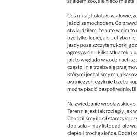
znakiem zoo, ale nieco miasta l
Coś mi się kołatało w głowie, ż
jeździ samochodem. Co prawda
stwierdziłem, że auto w nim to
być tylko lepiej, ale… chyba ni
jazdy poza szczytem, korki gdz
agresywnie – kilka stłuczek pl
jak to wygląda w godzinach sz
często i nie trzeba się przejm
którymi jechaliśmy mają kasow
płatniczych, czyli nie trzeba 
można płacić bezpośrednio. Bil
Na zwiedzanie wrocławskiego 
Teren nie jest tak rozległy, jak w
Chodziliśmy ile sił starczyło, c
dopisała – niby listopad, ale wa
ciepło, i trochę słońca. Dod