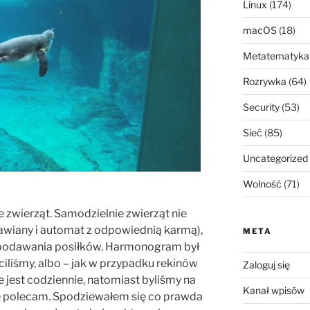
Linux
(174)
macOS
(18)
Metatematyka
Rozrywka
(64)
Security
(53)
Sieć
(85)
Uncategorized
Wolność
(71)
e zwierząt. Samodzielnie zwierząt nie
awiany i automat z odpowiednią karmą),
META
 podawania posiłków. Harmonogram był
ciliśmy, albo – jak w przypadku rekinów
Zaloguj się
ie jest codziennie, natomiast byliśmy na
Kanał wpisów
je polecam. Spodziewałem się co prawda