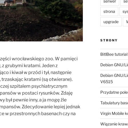
serwer
se
strona
sy
upgrade
W
STRONY
BitlBee tutorial
 części wrocławskiego zoo. W pamięci
Debian GNU/Lin
 z grubymi kratami. Jeden z
co i kiwał w przód i tył, następnie
Debian GNU/Lin
, trzaskając kratami (są otwierane).
V6515
raczej szpitalem psychiatrycznym
Przydatne pole
pansów w postaci rysunków. Zdaję
y był pewnie inny, a ja mogę źle
Tabulatury ba
mpansów. Zdecydowanie lepiej jednak
ące w przestronnych basenach czy na
Virgin Mobile 
Wiązanie krawa