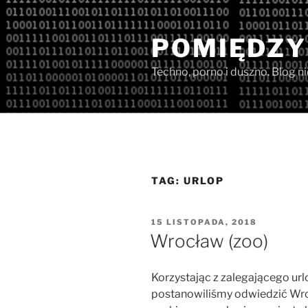
Przejdź
do
POMIĘDZY
treści
Techno, porno i duszno. Blog n
TAG:
URLOP
OPUBLIKOWANE
15 LISTOPADA, 2018
W
Wrocław (zoo)
Korzystając z zalegającego ur
postanowiliśmy odwiedzić Wro