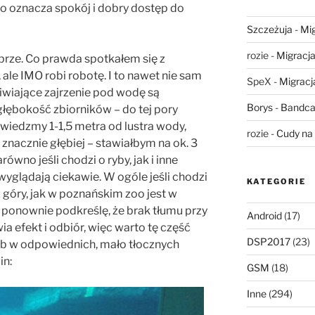
 co oznacza spokój i dobry dostęp do
Szczeżuja
-
Mig
rozie
-
Migracja,
rze. Co prawda spotkałem się z
ale IMO robi robotę. I to nawet nie sam
SpeX
-
Migracja
liwiające zajrzenie pod wodę są
Borys
-
Bandca
głębokość zbiorników – do tej pory
iedzmy 1-1,5 metra od lustra wody,
rozie
-
Cudy na 
 znacznie głębiej – stawiałbym na ok. 3
równo jeśli chodzi o ryby, jak i inne
 wyglądają ciekawie. W ogóle jeśli chodzi
KATEGORIE
 z góry, jak w poznańskim zoo jest w
 ponownie podkreślę, że brak tłumu przy
Android
(17)
 efekt i odbiór, więc warto tę część
DSP2017
(23)
b w odpowiednich, mało tłocznych
in:
GSM
(18)
Inne
(294)