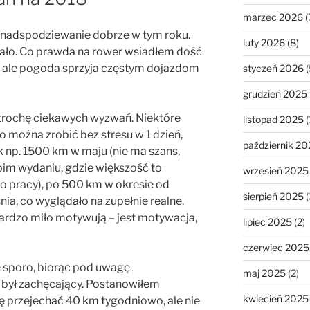
marzec 2026
(
nadspodziewanie dobrze w tym roku.
luty 2026
(8)
wało. Co prawda na rower wsiadłem dość
, ale pogoda sprzyja częstym dojazdom
styczeń 2026
(
grudzień 2025
trochę ciekawych wyzwań. Niektóre
listopad 2025
(
o można zrobić bez stresu w 1 dzień,
październik 20
ak np. 1500 km w maju (nie ma szans,
oim wydaniu, gdzie większość to
wrzesień 2025
do pracy), po 500 km w okresie od
sierpień 2025
(
a, co wyglądało na zupełnie realne.
ardzo miło motywują – jest motywacja,
lipiec 2025
(2)
czerwiec 2025
 sporo, biorąc pod uwagę
maj 2025
(2)
 był zachęcający. Postanowiłem
kwiecień 2025
gę przejechać 40 km tygodniowo, ale nie