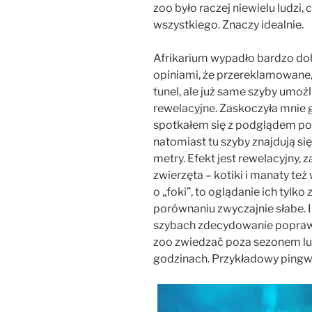
zoo było raczej niewielu ludzi,
wszystkiego. Znaczy idealnie.
Afrikarium wypadło bardzo dob
opiniami, że przereklamowane, 
tunel, ale już same szyby umoż
rewelacyjne. Zaskoczyła mnie 
spotkałem się z podglądem pow
natomiast tu szyby znajdują się
metry. Efekt jest rewelacyjny, za
zwierzęta – kotiki i manaty też
o „foki”, to oglądanie ich tylko
porównaniu zwyczajnie słabe. I
szybach zdecydowanie poprawia
zoo zwiedzać poza sezonem lu
godzinach. Przykładowy pingw