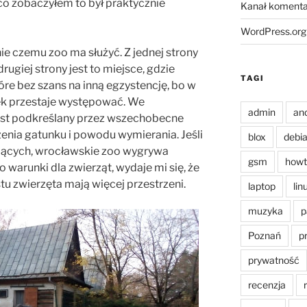
o co zobaczyłem to był praktycznie
Kanał komenta
WordPress.org
ie czemu zoo ma służyć. Z jednej strony
rugiej strony jest to miejsce, gdzie
TAGI
óre bez szans na inną egzystencję, bo w
k przestaje występować. We
admin
an
est podkreślany przez wszechobecne
enia gatunku i powodu wymierania. Jeśli
blox
debi
ających, wrocławskie zoo wygrywa
gsm
howt
o warunki dla zwierząt, wydaje mi się, że
tu zwierzęta mają więcej przestrzeni.
laptop
lin
muzyka
p
Poznań
p
prywatność
recenzja