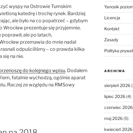
liczyć wyspy na Ostrowie Tumskim
Yanosik pozio
etloną katedrę i trochę rynek. Bardziej
Licencja
dzając, ale było na co popatrzeć – gdybym
o Wrocław prezentuje się przyjemnie.
Kontakt
poprawił, ale po latach,
Zasady
o Wrocław przemawia do mnie nadal
krasnali odpuściliśmy – co prawda kilka
Polityka prywa
 się na nie.
 przenoszę do kolejnego wpisu
. Dodałem
ARCHIWA
iem, fatalnie wychodzą, ogólnie aparat
elu. Raczej ze względu na RMSowy
sierpień 2026
(
lipiec 2026
(4)
czerwiec 2026
maj 2026
(5)
kwiecień 2026
lan na 2018