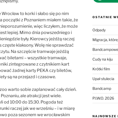
iznęliśmy.
e Wrocław to korki i słabo się po nim
OSTATNIE W
 początki z Poznaniem miałem takie, że
 nieporozumienie, więc liczyłem, że może
Odpady
e jest lepiej. Mimo dnia powszedniego i
ieniegdzie były. Kierowcy jeżdżą raczej
Migracja, której
us częste klaksony. Wolę nie sprawdzać
Bandcampowe 
czytu. Na szczęście tramwaje jeżdżą
ować biletami – wszystkie tramwaje,
Cudy na kiju
niki zintegrowane z czytnikiem kart
Krótki film
kupować żadnej karty PEKA czy biletów,
ety są na przejazd i czasowe.
Upał stulecia
Bandcamp
zoo warto sobie zaplanować cały dzień.
 Poznaniu, ale atrakcji jest wiele.
P.I.W.O. 2026
zyli od 10:00 do 15:30. Pogoda też
runki raczej jak we wrześniu – i w miarę
atkowo poza sezonem we wrocławskim
NAJNOWSZE