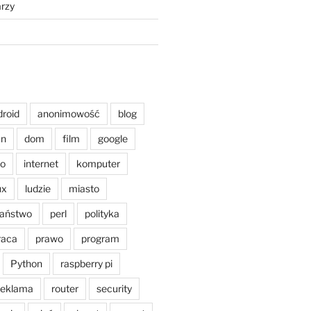
rzy
droid
anonimowość
blog
an
dom
film
google
o
internet
komputer
ux
ludzie
miasto
aństwo
perl
polityka
raca
prawo
program
Python
raspberry pi
reklama
router
security