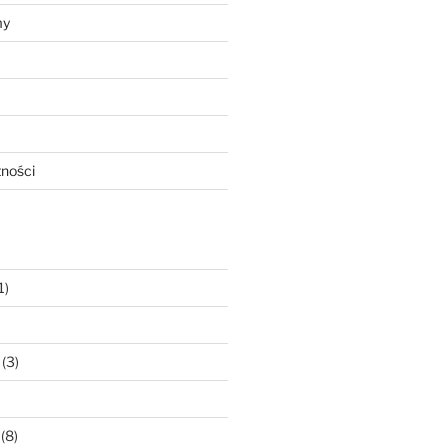
my
tności
1)
(3)
(8)