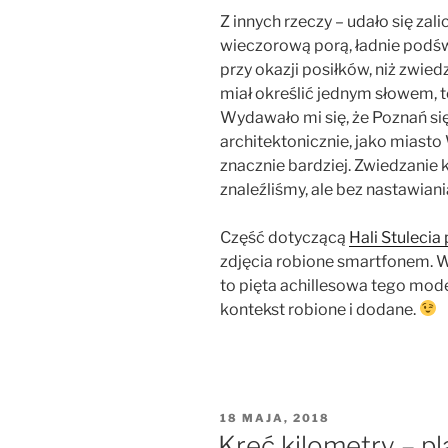
Z innych rzeczy – udało się za
wieczorową porą, ładnie podświ
przy okazji posiłków, niż zwie
miał określić jednym słowem, t
Wydawało mi się, że Poznań się 
architektonicznie, jako miast
znacznie bardziej. Zwiedzanie 
znaleźliśmy, ale bez nastawiania
Część dotyczącą
Hali Stulecia
zdjęcia robione smartfonem. W
to pięta achillesowa tego mod
kontekst robione i dodane.
OPUBLIKOWANE
18 MAJA, 2018
W
Kręć kilometry – p