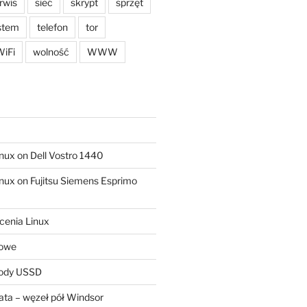
rwis
sieć
skrypt
sprzęt
stem
telefon
tor
iFi
wolność
WWW
ux on Dell Vostro 1440
ux on Fujitsu Siemens Esprimo
cenia Linux
sowe
kody USSD
ta – węzeł pół Windsor