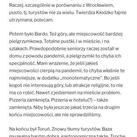
Raczej, szczególnie w porównaniu z Wrocławiem,
pusto, tj. turystów nie za wielu. Twierdza Kłodzko fajnie
utrzymana, polecam.
Potem było Bardo. Też góry, ale miejscowość bardziej
pielgrzymkowa. Totalne pustki, i w mieście, i na
szlakach. Prawdopodobnie seniorzy raczej zostali w
domu z powodu pandemii, a pielgrzymki to chyba ich
specjalność. Mam wrażenie, że jeśli jakieś
miejscowości cierpią na pandemii, to chyba właśnie te
najmniejsze, w dodatku „monotematyczne”. Bo jeśli
kogoś nie interesują góry, lub atrakcje religijne, to nie
ma co robić. Nawet z jedzeniem na mieście problem.
Pizzeria zamknięta. Pizzeria w hotelu(?) – także
zamknięta. Niby była jeszcze jakaś trzecia na drugim
końcu miejscowości, ale nie sprawdziliśmy.
Na końcu był Toruń. Znowu tłumy turystów. Baza
muzealna bardzo dobra, gastronomiczna także. Trochę