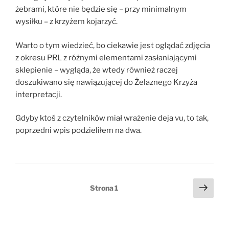
żebrami, które nie będzie się – przy minimalnym
wysiłku – z krzyżem kojarzyć.
Warto o tym wiedzieć, bo ciekawie jest oglądać zdjęcia
z okresu PRL z różnymi elementami zasłaniającymi
sklepienie – wygląda, że wtedy również raczej
doszukiwano się nawiązującej do Żelaznego Krzyża
interpretacji.
Gdyby ktoś z czytelników miał wrażenie deja vu, to tak,
poprzedni wpis podzieliłem na dwa.
Stronicowanie
Nast
Strona
1
stro
wpisów