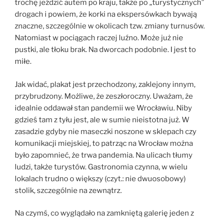
trochę jeździć autem po kraju, także po „turystycznych”
drogach i powiem, że korki na ekspersówkach bywają
znaczne, szczególnie w okolicach tzw. zmiany turnusów.
Natomiast w pociągach raczej luźno. Może już nie
pustki, ale tłoku brak. Na dworcach podobnie. I jest to
miłe.
Jak widać, plakat jest przechodzony, zaklejony innym,
przybrudzony. Możliwe, że zeszłoroczny. Uważam, że
idealnie oddawał stan pandemii we Wrocławiu. Niby
gdzieś tam z tyłu jest, ale w sumie nieistotna już. W
zasadzie gdyby nie maseczki noszone w sklepach czy
komunikacji miejskiej, to patrząc na Wrocław można
było zapomnieć, że trwa pandemia. Na ulicach tłumy
ludzi, także turystów. Gastronomia czynna, w wielu
lokalach trudno o większy (czyt.: nie dwuosobowy)
stolik, szczególnie na zewnątrz.
Na czymś, co wyglądało na zamkniętą galerię jeden z