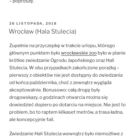
– poproszę.
OPUBLIKOWANE
26 LISTOPADA, 2018
W
Wrocław (Hala Stulecia)
Zupełnie na przyczepkę w trakcie urlopu, którego
głównym punktem było
wrocławskie zoo
było w planie
krótkie zwiedzanie Ogrodu Japońskiego oraz Hali
Stulecia. W obu przypadkach zakończone porażką –
pierwszy z obiektów nie jest dostępny do zwiedzania
od końca października, choć z zewnątrz wygląda
akceptowalnie. Bonusowo: całą drogę były
drogowskazy, o godzinach otwarcia można się
dowiedzieć dopiero po dotarciu na miejsce. Nie jest to
problem, bo to raptem kilkaset metrów, a trasa ładna,
ale koncepcyjnie fail.
Zwiedzanie Hali Stulecia wewnątrz było niemożliwe z