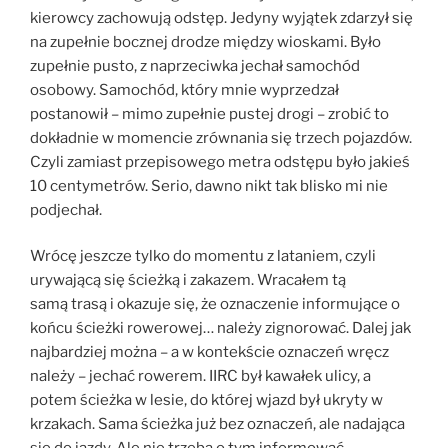
kierowcy zachowują odstęp. Jedyny wyjątek zdarzył się
na zupełnie bocznej drodze między wioskami. Było
zupełnie pusto, z naprzeciwka jechał samochód
osobowy. Samochód, który mnie wyprzedzał
postanowił – mimo zupełnie pustej drogi – zrobić to
dokładnie w momencie zrównania się trzech pojazdów.
Czyli zamiast przepisowego metra odstępu było jakieś
10 centymetrów. Serio, dawno nikt tak blisko mi nie
podjechał.
Wrócę jeszcze tylko do momentu z lataniem, czyli
urywającą się ścieżką i zakazem. Wracałem tą
samą trasą i okazuje się, że oznaczenie informujące o
końcu ścieżki rowerowej… należy zignorować. Dalej jak
najbardziej można – a w kontekście oznaczeń wręcz
należy – jechać rowerem. IIRC był kawałek ulicy, a
potem ścieżka w lesie, do której wjazd był ukryty w
krzakach. Sama ścieżka już bez oznaczeń, ale nadająca