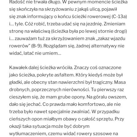
Radość nie trwała długo. W pewnym momencie ścieżka
się skończyła na skrzyżowaniu z jakąś ulicą, pojawił
się znak informujący o końcu ścieżki rowerowej (C-13a)
i… tyle. Cóż robić, trzeba udać się na jezdnię. Zmieniam
stronę na właściwą (ścieżka była po lewej stornie drogi)
i… zauważam tuż za skrzyżowaniem znak „zakaz wjazdu
rowerów” (B-9). Rozglądam się, żadnej alternatywy nie
widać, latać nie umiem…
Kawałek dalej ścieżka wróciła. Znaczy coś oznaczone
jako ścieżka, pokryte asfaltem. Który kiedyś może był
gładki, ale obecny stan nawierzchni był tragiczny. Masa
drobnych, poprzecznych nierówności. Tu pierwszy raz
cieszyłem się, że mam grube opony. Na góralu owszem,
dało się jechać. Co prawda mało komfortowo, ale nie
trzeba było nawet specjalnie zwalniać. W przypadku
cieńszych opon miałbym obawy o całość sprzętu. Przy
okazji taka sytuacja może być dobrym
wytłumaczeniem, czemu widać rowery szosowe na