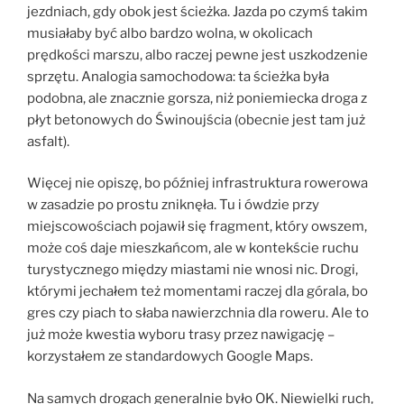
jezdniach, gdy obok jest ścieżka. Jazda po czymś takim
musiałaby być albo bardzo wolna, w okolicach
prędkości marszu, albo raczej pewne jest uszkodzenie
sprzętu. Analogia samochodowa: ta ścieżka była
podobna, ale znacznie gorsza, niż poniemiecka droga z
płyt betonowych do Świnoujścia (obecnie jest tam już
asfalt).
Więcej nie opiszę, bo później infrastruktura rowerowa
w zasadzie po prostu zniknęła. Tu i ówdzie przy
miejscowościach pojawił się fragment, który owszem,
może coś daje mieszkańcom, ale w kontekście ruchu
turystycznego między miastami nie wnosi nic. Drogi,
którymi jechałem też momentami raczej dla górala, bo
gres czy piach to słaba nawierzchnia dla roweru. Ale to
już może kwestia wyboru trasy przez nawigację –
korzystałem ze standardowych Google Maps.
Na samych drogach generalnie było OK. Niewielki ruch,