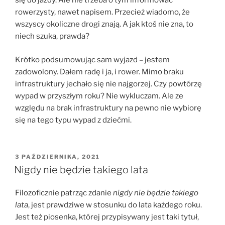
się do jazdy. Ale nie trzeba o tym informować
rowerzysty, nawet napisem. Przecież wiadomo, że
wszyscy okoliczne drogi znają. A jak ktoś nie zna, to
niech szuka, prawda?
Krótko podsumowując sam wyjazd – jestem
zadowolony. Dałem radę i ja, i rower. Mimo braku
infrastruktury jechało się nie najgorzej. Czy powtórzę
wypad w przyszłym roku? Nie wykluczam. Ale ze
względu na brak infrastruktury na pewno nie wybiorę
się na tego typu wypad z dziećmi.
OPUBLIKOWANE
3 PAŹDZIERNIKA, 2021
W
Nigdy nie będzie takiego lata
Filozoficznie patrząc zdanie
nigdy nie będzie takiego
lata
, jest prawdziwe w stosunku do lata każdego roku.
Jest też piosenka, której przypisywany jest taki tytuł,