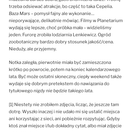
trzeba odsiewać atrakcje, bo część to taka Cepelia.
Baza Mars
– pomysł fajny ale wykonanie…
nieporywające, delikatnie mówiąc. Filmy w Planetarium
wydają się lepsze, choć próbka mała – widzieliśmy
jeden. Furorę zrobiła lodziarnia Lenkiewicz. Ogród
zoobotaniczny bardzo dobry stosunek jakość/cena.
Nieduży, ale przyjemny.
Notka zaległa, pierwotnie miała być zamieszczona
krótko po powrocie, potem na koniec kalendarzowego
lata. Być może ostatni słoneczny, ciepły weekend także
wydaje się dobrym pretekstem do nawiązania do
tytułowego
nigdy nie będzie takiego lata
.
[1] Niestety nie zrobiłem zdjęcia, licząc, że jeszcze tam
dotrę. Wyszło inaczej i nie udało mi się ustalić miejsca
ani korzystając z sieci, ani pobieżnie rozpytując. Gdyby
ktoś znał miejsce i/lub dokładny cytat, albo miał zdjęcie