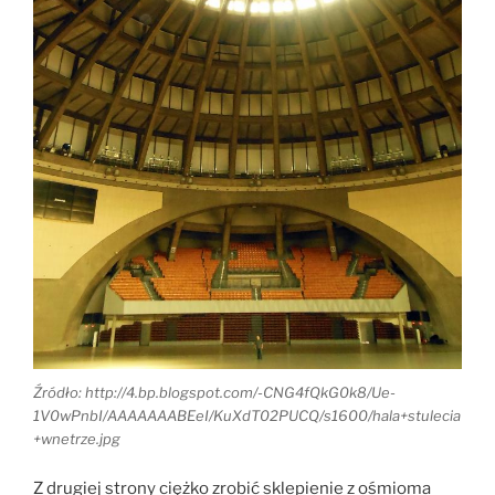
Źródło: http://4.bp.blogspot.com/-CNG4fQkG0k8/Ue-
1V0wPnbI/AAAAAAABEeI/KuXdT02PUCQ/s1600/hala+stulecia
+wnetrze.jpg
Z drugiej strony ciężko zrobić sklepienie z ośmioma