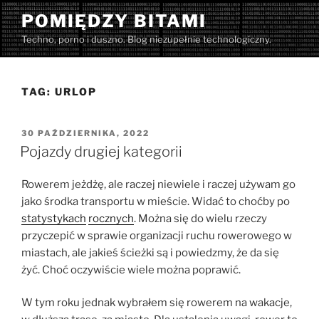
Przejdź
POMIĘDZY BITAMI
do
Techno, porno i duszno. Blog niezupełnie technologiczny.
treści
TAG:
URLOP
OPUBLIKOWANE
30 PAŹDZIERNIKA, 2022
W
Pojazdy drugiej kategorii
Rowerem jeżdżę, ale raczej niewiele i raczej używam go
jako środka transportu w mieście. Widać to choćby po
statystykach
rocznych
. Można się do wielu rzeczy
przyczepić w sprawie organizacji ruchu rowerowego w
miastach, ale jakieś ścieżki są i powiedzmy, że da się
żyć. Choć oczywiście wiele można poprawić.
W tym roku jednak wybrałem się rowerem na wakacje,