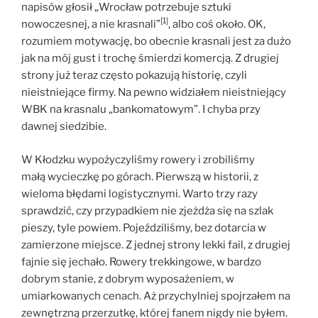
napisów głosił „Wrocław potrzebuje sztuki
[1]
nowoczesnej, a nie krasnali”
, albo coś około. OK,
rozumiem motywację, bo obecnie krasnali jest za dużo
jak na mój gust i trochę śmierdzi komercją. Z drugiej
strony już teraz często pokazują historię, czyli
nieistniejące firmy. Na pewno widziałem nieistniejący
WBK na krasnalu „bankomatowym”. I chyba przy
dawnej siedzibie.
W Kłodzku wypożyczyliśmy rowery i zrobiliśmy
małą wycieczkę po górach. Pierwszą w historii, z
wieloma błędami logistycznymi. Warto trzy razy
sprawdzić, czy przypadkiem nie zjeżdża się na szlak
pieszy, tyle powiem. Pojeździliśmy, bez dotarcia w
zamierzone miejsce. Z jednej strony lekki fail, z drugiej
fajnie się jechało. Rowery trekkingowe, w bardzo
dobrym stanie, z dobrym wyposażeniem, w
umiarkowanych cenach. Aż przychylniej spojrzałem na
zewnętrzną przerzutkę, której fanem nigdy nie byłem.