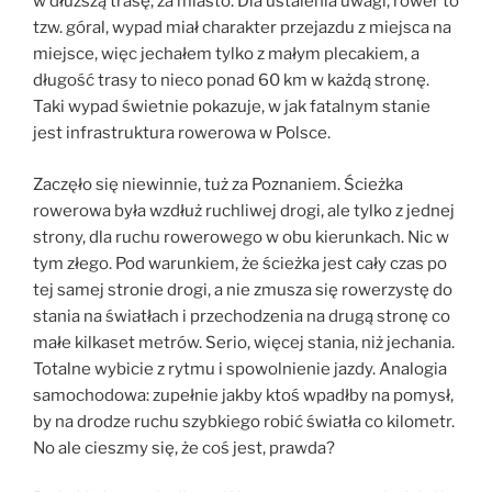
w dłuższą trasę, za miasto. Dla ustalenia uwagi, rower to
tzw. góral, wypad miał charakter przejazdu z miejsca na
miejsce, więc jechałem tylko z małym plecakiem, a
długość trasy to nieco ponad 60 km w każdą stronę.
Taki wypad świetnie pokazuje, w jak fatalnym stanie
jest infrastruktura rowerowa w Polsce.
Zaczęło się niewinnie, tuż za Poznaniem. Ścieżka
rowerowa była wzdłuż ruchliwej drogi, ale tylko z jednej
strony, dla ruchu rowerowego w obu kierunkach. Nic w
tym złego. Pod warunkiem, że ścieżka jest cały czas po
tej samej stronie drogi, a nie zmusza się rowerzystę do
stania na światłach i przechodzenia na drugą stronę co
małe kilkaset metrów. Serio, więcej stania, niż jechania.
Totalne wybicie z rytmu i spowolnienie jazdy. Analogia
samochodowa: zupełnie jakby ktoś wpadłby na pomysł,
by na drodze ruchu szybkiego robić światła co kilometr.
No ale cieszmy się, że coś jest, prawda?