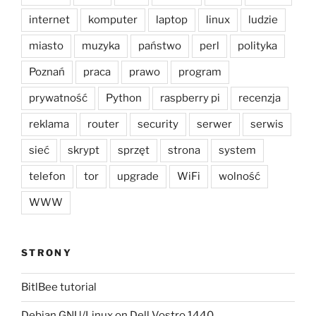
internet
komputer
laptop
linux
ludzie
miasto
muzyka
państwo
perl
polityka
Poznań
praca
prawo
program
prywatność
Python
raspberry pi
recenzja
reklama
router
security
serwer
serwis
sieć
skrypt
sprzęt
strona
system
telefon
tor
upgrade
WiFi
wolność
WWW
STRONY
BitlBee tutorial
Debian GNU/Linux on Dell Vostro 1440