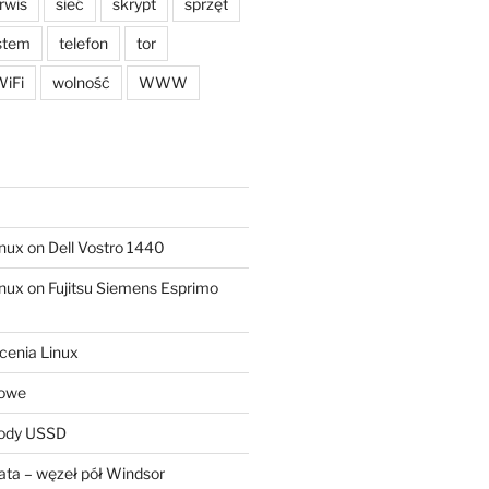
rwis
sieć
skrypt
sprzęt
stem
telefon
tor
iFi
wolność
WWW
ux on Dell Vostro 1440
ux on Fujitsu Siemens Esprimo
cenia Linux
sowe
kody USSD
ta – węzeł pół Windsor