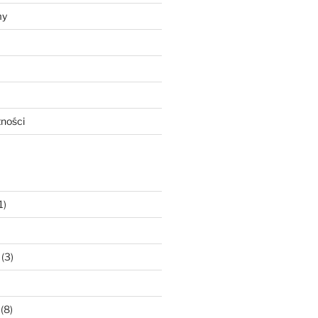
my
tności
1)
(3)
(8)