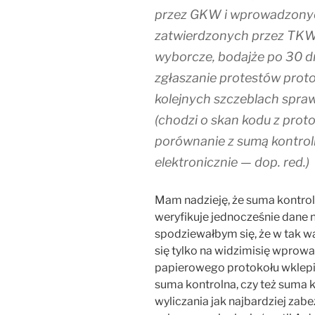
przez GKW i wprowadzonych
zatwierdzonych przez TKW o
wyborcze, bodajże po 30 dn
zgłaszanie protestów proto
kolejnych szczeblach spraw
(chodzi o skan kodu z prot
porównanie z sumą kontro
elektronicznie — dop. red.)
Mam nadzieję, że suma kontroln
weryfikuje jednocześnie dane n
spodziewałbym się, że w tak w
się tylko na widzimisię wprowa
papierowego protokołu wklepie
suma kontrolna, czy też suma 
wyliczania jak najbardziej zabe