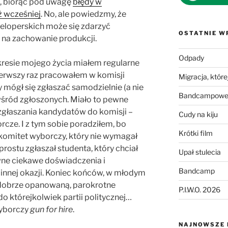
a, biorąc pod uwagę
błędy w
ż wcześniej
. No, ale powiedzmy, że
eloperskich może się zdarzyć
OSTATNIE W
ć na zachowanie produkcji.
Odpady
kresie mojego życia miałem regularne
ierwszy raz pracowałem w komisji
Migracja, której
 mógł się zgłaszać samodzielnie (a nie
Bandcampowe 
 wśród zgłoszonych. Miało to pewne
zgłaszania kandydatów do komisji –
Cudy na kiju
rcze. I z tym sobie poradziłem, bo
Krótki film
y komitet wyborczy, który nie wymagał
prostu zgłaszał studenta, który chciał
Upał stulecia
wne ciekawe doświadczenia i
Bandcamp
 innej okazji. Koniec końców, w młodym
dobrze opanowaną, parokrotne
P.I.W.O. 2026
o którejkolwiek partii politycznej…
yborczy
gun for hire
.
NAJNOWSZE