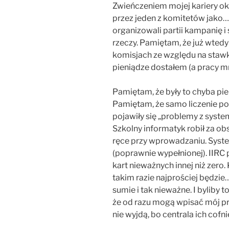
Zwieńczeniem mojej kariery o
przez jeden z komitetów jako…
organizowali partii kampanię i 
rzeczy. Pamiętam, że już wtedy
komisjach ze względu na stawki
pieniądze dostałem (a pracy mn
Pamiętam, że były to chyba pi
Pamiętam, że samo liczenie po
pojawiły się „problemy z system
Szkolny informatyk robił za obs
ręce przy wprowadzaniu. Syste
(poprawnie wypełnionej). IIRC 
kart nieważnych innej niż zero
takim razie najprościej będzie
sumie i tak nieważne. I byliby 
że od razu mogą wpisać mój pro
nie wyjdą, bo centrala ich cofn