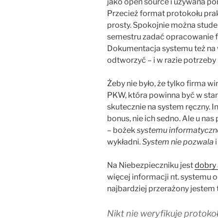
jako open source i używana p
Przecież format protokołu prakt
prosty. Spokojnie można stude
semestru zadać opracowanie f
Dokumentacja systemu też na w
odtworzyć – i w razie potrzeb
Żeby nie było, że tylko firma 
PKW, która powinna być w st
skutecznie na system ręczny. 
bonus, nie ich sedno. Ale u nas
– bożek
systemu informatycz
wykładni.
System nie pozwala
i
Na Niebezpieczniku jest
dobry 
więcej informacji nt. systemu 
najbardziej przerażony jestem
Nikt nie weryfikuje proto