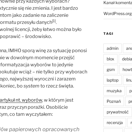
onownie przy każdych wyborach?
Kanał komenta
ycznie się nie zmienia. I jest bardzo
WordPress.org
ntom jako zadanie na zaliczenie
[1]
ormatu przesyłu danych
.
olnej licencji, żeby łatwo można było
TAGI
y poprawić – środowisko.
admin
an
winna, IMHO sporą winę za sytuację ponosi
anie w dowolnym momencie przejść
blox
debi
Informatyzacja wyborów to jedynie
gsm
howt
 pokutuje wciąż – nie tylko przy wyborach
nego
, najwyższej wyroczni i zarazem
laptop
lin
 koniec, bo
system
to rzecz święta.
muzyka
p
artykuł nt. wyborów
, w którym jest
Poznań
p
oraz przyczyn porażki. Osobiście
prywatność
 tym, co tam wyczytałem:
recenzja
kołów papierowych opracowanych