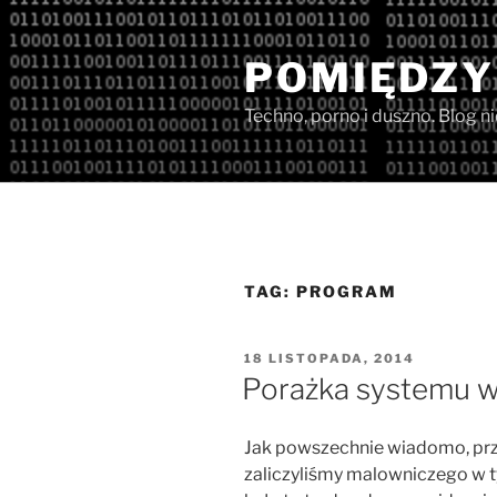
Przejdź
do
POMIĘDZY
treści
Techno, porno i duszno. Blog n
TAG:
PROGRAM
OPUBLIKOWANE
18 LISTOPADA, 2014
W
Porażka systemu 
Jak powszechnie wiadomo, p
zaliczyliśmy malowniczego w t