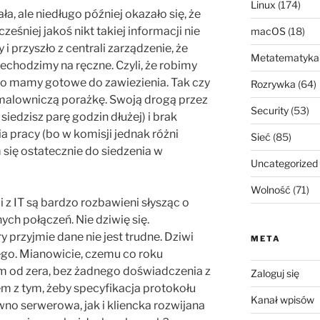
Linux
(174)
, ale niedługo później okazało się, że
eśniej jakoś nikt takiej informacji nie
macOS
(18)
zy i przyszło z centrali zarządzenie, że
Metatematyka
echodzimy na ręczne. Czyli, że robimy
ko mamy gotowe do zawiezienia. Tak czy
Rozrywka
(64)
ł malowniczą porażkę. Swoją drogą przez
Security
(53)
siedzisz parę godzin dłużej) i brak
 pracy (bo w komisji jednak różni
Sieć
(85)
m się ostatecznie do siedzenia w
Uncategorized
Wolność
(71)
z IT są bardzo rozbawieni słysząc o
ych połączeń. Nie dziwię się.
 przyjmie dane nie jest trudne. Dziwi
META
nego. Mianowicie, czemu co roku
em od zera, bez żadnego doświadczenia z
Zaloguj się
lem z tym, żeby specyfikacja protokołu
Kanał wpisów
ówno serwerowa, jak i kliencka rozwijana