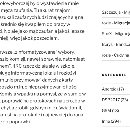
kołowyborczej było wystawienie mnie
 męża zaufania. Tu akurat znajomi
Szczeżuja
-
Mig
szukali zaufanych ludzi znających się na
rozie
-
Migracja,
 średnio się kwapiłem do pracy w
. No ale jako mąż zaufania jakoś lepsze
SpeX
-
Migracja
iej), więc jakoś poszedłem.
Borys
-
Bandca
erwsze „zinformatyzowane” wybory.
rozie
-
Cudy na 
szło komisji, nawet sprawnie, natomiast
em”. IIRC rzecz działa się w szkole.
ługę informatyczną lokalu i rozłożył
KATEGORIE
m „nie przyjmował” danych z karty
poszło m.in. o nieprzyjmowanie ilości
Android
(17)
. Komisja wpadła na pomysł, że w sumie w
DSP2017
(23)
… poprawić na protokołach na zero, bo w
to chyba zrobili, gdybym nie uświadomił,
GSM
(18)
test na protokole i najpewniej do rana
Inne
(294)
ie do poprawki.