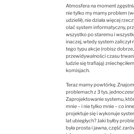
Atmosfera na moment zgęstniała
nie tylko my mamy problem (wcz
udzielił), nie działa więcej rzec
olać system informatyczny, prz
wszystko po staremu i wszyst
inaczej, wtedy system zaliczy
tego typu akcje (robisz dobrze, 
przewidywalności czasu trwania
ludzie się trafiają) zniechęciłe
komisjach.
Teraz mamy powtórkę. Znajomi 
problemach z 3 tys. jednoczesn
Zaprojektowanie systemu, który
mnie – i nie tylko mnie – co in
projektuje się i wykonuje syst
lat ubiegłych? Jaki byłby prob
była prosta i jawna, część zar