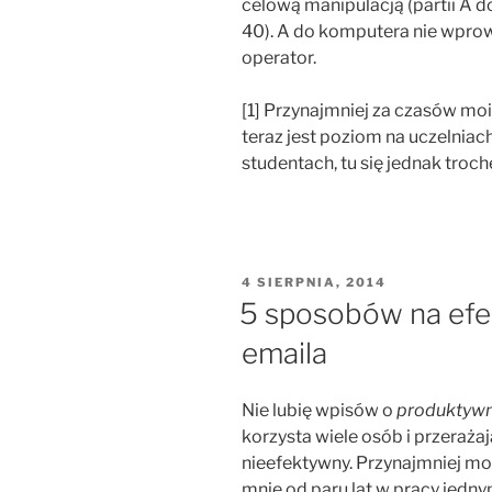
celową manipulacją (partii A do
40). A do komputera nie wprow
operator.
[1] Przynajmniej za czasów moi
teraz jest poziom na uczelniac
studentach, tu się jednak troch
OPUBLIKOWANE
4 SIERPNIA, 2014
W
5 sposobów na efe
emaila
Nie lubię wpisów o
produktywn
korzysta wiele osób i przeraża
nieefektywny. Przynajmniej mo
mnie od paru lat w pracy je