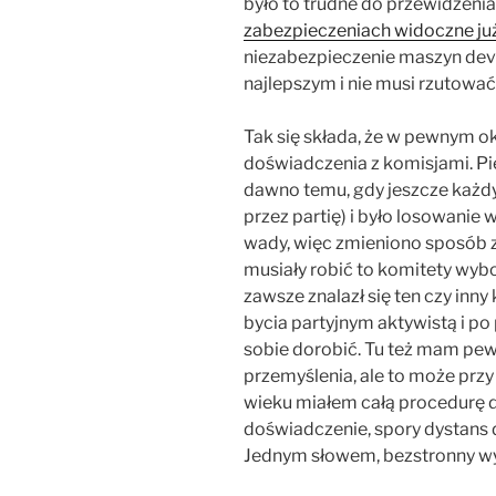
było to trudne do przewidzeni
zabezpieczeniach widoczne ju
niezabezpieczenie maszyn dev
najlepszym i nie musi rzutowa
Tak się składa, że w pewnym o
doświadczenia z komisjami. P
dawno temu, gdy jeszcze każdy
przez partię) i było losowanie
wady, więc zmieniono sposób 
musiały robić to komitety wybo
zawsze znalazł się ten czy inn
bycia partyjnym aktywistą i po 
sobie dorobić. Tu też mam pe
przemyślenia, ale to może przy
wieku miałem całą procedurę 
doświadczenie, spory dystans d
Jednym słowem, bezstronny w