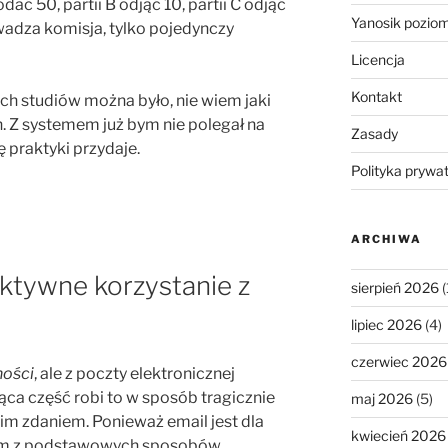
dać 50, partii B odjąć 10, partii C odjąć
Yanosik pozio
adza komisja, tylko pojedynczy
Licencja
Kontakt
ch studiów można było, nie wiem jaki
h. Z systemem już bym nie polegał na
Zasady
ę praktyki przydaje.
Polityka prywa
ARCHIWA
ktywne korzystanie z
sierpień 2026
(
lipiec 2026
(4)
czerwiec 2026
ości
, ale z poczty elektronicznej
jąca część robi to w sposób tragicznie
maj 2026
(5)
im zdaniem. Ponieważ email jest dla
kwiecień 2026
dnym z podstawowych sposobów