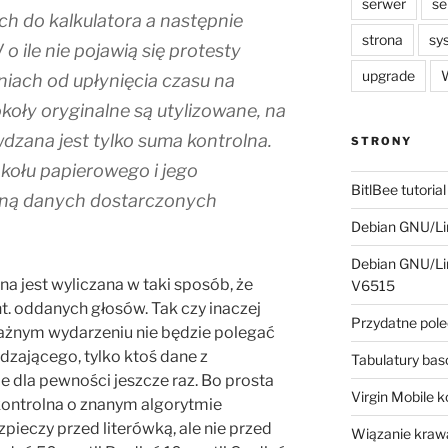
serwer
se
 do kalkulatora a następnie
strona
sy
 ile nie pojawią się protesty
upgrade
W
iach od upłynięcia czasu na
koły oryginalne są utylizowane, na
dzana jest tylko suma kontrolna.
STRONY
okołu papierowego i jego
BitlBee tutorial
lną danych dostarczonych
Debian GNU/Lin
Debian GNU/Lin
a jest wyliczana w taki sposób, że
V6515
t. oddanych głosów. Tak czy inaczej
Przydatne pole
ażnym wydarzeniu nie będzie polegać
dzającego, tylko ktoś dane z
Tabulatury ba
 dla pewności jeszcze raz. Bo prosta
Virgin Mobile 
kontrolna o znanym algorytmie
zpieczy przed literówką, ale nie przed
Wiązanie krawa