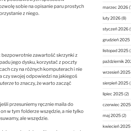
pozwolę sobie na opisanie paru prostych
marzec 2026
(
rzystanie z niego.
luty 2026
(8)
styczeń 2026
(
grudzień 2025
listopad 2025
(
ić bezpowrotnie zawartość skrzynki z
październik 20
adu jego dysku, korzystać z poczty
cach czy na różnych komputerach i nie
wrzesień 2025
a czy swojej odpowiedzi na jakiegoś
uterze
to znaczy, że warto zacząć
sierpień 2025
(
lipiec 2025
(2)
 jeśli przesuniemy ręcznie maila do
czerwiec 2025
e on w tym folderze wszędzie, a nie tylko
maj 2025
(2)
suwamy, ale wszędzie.
kwiecień 2025