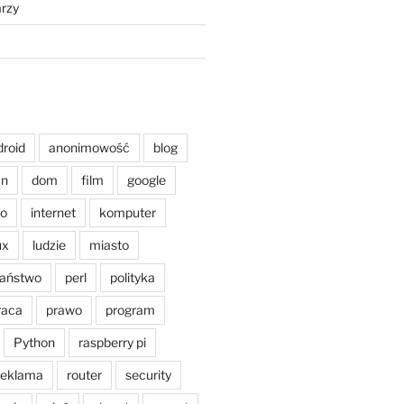
rzy
droid
anonimowość
blog
an
dom
film
google
o
internet
komputer
ux
ludzie
miasto
aństwo
perl
polityka
raca
prawo
program
Python
raspberry pi
reklama
router
security