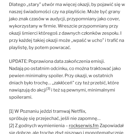
Dlatego „stary” utwór ma więcej okazji, by pojawić się w
naszej świadomości czy na playliście. Może być grany
jako znak czasów w audycji, przypomniany jako cover,
wykorzystany w firmie. Wreszcie przypomniany przy
okazji śmierci któregoś z dawnych członków zespołu. I
przy każdej takiej okazji może „wpaść w ucho” i trafić na
playlistę, by potem powracać.
UPDATE: Poprawiona data zakończenia emisji.
Nadają po ostatnim odcinku, co można traktować jako
pewien minimalny spoiler. Przy okazji, w ostatnich
dniach było trochę… „zakłóceń” czy też przebić, które
[3]
nawiązują do akcji
i też są pewnymi, minimalnymi
spoilerami.
[1] W Poznaniu jeździ tramwaj Netflix,
spróbuję się przejechać, jeśli nie zapomnę…
[2] Z godnych wymienienia –
rockserwis.fm
Zapowiadał
się dobrze, ale trochę zbyt niszowo i monotematycznie