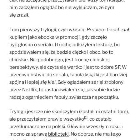
ciał
. Na szczęście przeczytałem pierwszy tom książki,
nim zacząłem oglądać bo nie wykluczam, że bym
się zraził.
Tom pierwszy trylogii, czyli właśnie
Problem trzech ciał
kupiłem jako ebooka w promocji, gdy zaczęło
być głośno o serialu. I trochę odłożyłem lekturę, bo
spodziewałem się, że będzie ciężko i obco, bo to
chińskie. Nic podobnego, jest trochę chińskiej
perspektywy, ale czyta się wartko i jest to dobre SF. W
przeciwieństwie do serialu, fabuła książki jest bardziej
spójna i lepiej
się klei
. Gdy oglądałem serial zrobiony
przez Netflix, to zastanawiałem się, jak sobie ludzie
radzą z ogarnięciem fabuły, zwłaszcza na początku.
Trylogii jeszcze nie skończyłem (został mi ostatni tom),
[1]
ale przeczytałem prawie wszystko
, co zostało
przetłumaczone na polski. Głównie w zeszłym roku, i
mocno za sprawą
biblioteki
. No dobrze, nie ma tego