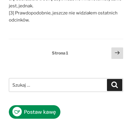
jest, jednak.
[3] Prawdopodobnie, jeszcze nie widziałem ostatnich
odcinków.
Stronicowanie
Nast
Strona
1
stro
wpisów
Szukaj:
Szukaj