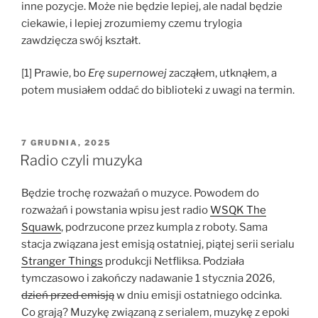
inne pozycje. Może nie będzie lepiej, ale nadal będzie
ciekawie, i lepiej zrozumiemy czemu trylogia
zawdzięcza swój kształt.
[1] Prawie, bo
Erę supernowej
zacząłem, utknąłem, a
potem musiałem oddać do biblioteki z uwagi na termin.
OPUBLIKOWANE
7 GRUDNIA, 2025
W
Radio czyli muzyka
Będzie trochę rozważań o muzyce. Powodem do
rozważań i powstania wpisu jest radio
WSQK The
Squawk
, podrzucone przez kumpla z roboty. Sama
stacja związana jest emisją ostatniej, piątej serii serialu
Stranger Things
produkcji Netfliksa. Podziała
tymczasowo i zakończy nadawanie 1 stycznia 2026,
dzień przed emisją
w dniu emisji ostatniego odcinka.
Co grają? Muzykę związaną z serialem, muzykę z epoki