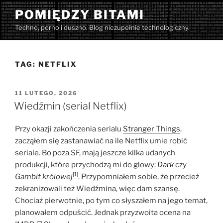
Przejdź
POMIĘDZY BITAMI
do
Techno, porno i duszno. Blog niezupełnie technologiczny.
treści
TAG:
NETFLIX
OPUBLIKOWANE
11 LUTEGO, 2026
W
Wiedźmin (serial Netflix)
Przy okazji zakończenia serialu
Stranger Things
,
zacząłem się zastanawiać na ile Netflix umie robić
seriale. Bo poza SF, mają jeszcze kilka udanych
produkcji, które przychodzą mi do glowy:
Dark
czy
[1]
Gambit królowej
. Przypomniałem sobie, że przecież
zekranizowali też Wiedźmina, więc dam szansę.
Chociaż pierwotnie, po tym co słyszałem na jego temat,
planowałem odpuścić. Jednak przyzwoita ocena na