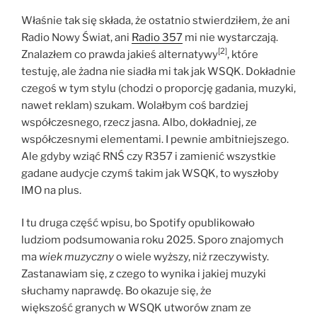
Właśnie tak się składa, że ostatnio stwierdziłem, że ani
Radio Nowy Świat, ani
Radio 357
mi nie wystarczają.
[2]
Znalazłem co prawda jakieś alternatywy
, które
testuję, ale żadna nie siadła mi tak jak WSQK. Dokładnie
czegoś w tym stylu (chodzi o proporcję gadania, muzyki,
nawet reklam) szukam. Wolałbym coś bardziej
współczesnego, rzecz jasna. Albo, dokładniej, ze
współczesnymi elementami. I pewnie ambitniejszego.
Ale gdyby wziąć RNŚ czy R357 i zamienić wszystkie
gadane audycje czymś takim jak WSQK, to wyszłoby
IMO na plus.
I tu druga część wpisu, bo Spotify opublikowało
ludziom podsumowania roku 2025. Sporo znajomych
ma
wiek muzyczny
o wiele wyższy, niż rzeczywisty.
Zastanawiam się, z czego to wynika i jakiej muzyki
słuchamy naprawdę. Bo okazuje się, że
większość granych w WSQK utworów znam ze