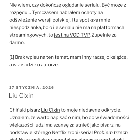
Nie wiem, czy dokończę oglądanie serialu. Być może z
rozpędu… Tymczasem nabrałem ochoty na
odświeżenie wersji polskiej. I tu spotkała mnie
niespodzianka, bo o ile serialu nie ma na platformach
streamingowych, to
jest na VOD TVP
. Zupełnie za
darmo.
[1] Brak wpisu na ten temat, mam
inny
raczej o książce,
a w zasadzie o autorze.
OPUBLIKOWANE
17 STYCZNIA, 2026
W
Liu Cixin
Chiński pisarz
Liu Cixin
to moje niedawne odkrycie.
Uznałem, że warto napisać o nim, bo do w świadomości
większości ludzi ma szansę zaistnieć jako pisarz, na
podstawie którego Netflix zrobił serial
Problem trzech