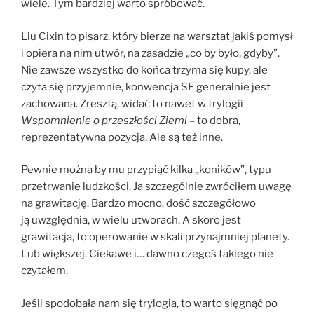
wiele. Tym bardziej warto spróbować.
Liu Cixin to pisarz, który bierze na warsztat jakiś pomysł
i opiera na nim utwór, na zasadzie „co by było, gdyby”.
Nie zawsze wszystko do końca trzyma się kupy, ale
czyta się przyjemnie, konwencja SF generalnie jest
zachowana. Zresztą, widać to nawet w trylogii
Wspomnienie o przeszłości Ziemi
– to dobra,
reprezentatywna pozycja. Ale są też inne.
Pewnie można by mu przypiąć kilka „koników”, typu
przetrwanie ludzkości. Ja szczególnie zwróciłem uwagę
na grawitację. Bardzo mocno, dość szczegółowo
ją uwzględnia, w wielu utworach. A skoro jest
grawitacja, to operowanie w skali przynajmniej planety.
Lub większej. Ciekawe i… dawno czegoś takiego nie
czytałem.
Jeśli spodobała nam się trylogia, to warto sięgnąć po