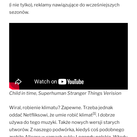
(i nie tylko), reklamy nawiązujące do wcześniejszych
sezonów.
Child in time, Superhuman Stranger Things Verision
Wiral, robienie klimatu? Zapewne. Trzeba jednak
[1]
oddać Netfliksowi, że umie robić klimat
. I dobrze
używa do tego muzyki. Także nowych wersji starych
utworów. Z naszego podwórka, kiedyś coś podobnego
zrobiło Allegro w ramach cyklu
Legendy polskie
. Wtedy