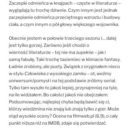
Zaczepki odmieńca w knajpach – częste w literaturze –
wyglądają tu trochę dziwnie. Czym innym jest jednak
zaczepianie odmieńca przeciętnego wzrostu i budowy
ciała, a czym innym o pół głowy większego wojownika.
Obecnie jestem w połowie trzeciego sezonu i… dalej
jest tylko gorzej. Zarówno jeśli chodzi o
wierność literaturze – tej nie ma zupełnie – jak i
samą fabułę. Taki trochę tasiemiec w klimacie fantasy.
Ładnie zrobiony, ale pusty. Związek z oryginałem nieco
w stylu
Człowieka z wysokiego zamku
– ot, weźmy
uniwersum/pomysł i na tej podstawie zróbmy serial.
Tylko tam wyszło to jakoś lepiej, przynajmniej na tyle,
na ile widziałem. Bo całości jakoś nie obejrzałem.
Podsumowując, najlepiej chyba będą bawić się ci,
którzy wiedźmina nie znają lub znają tylko z gier. Może
stąd wysokie oceny? Ocena na filmweb.pl (6,9), o cały
punkt niższa niż na IMDB, zdaje się potwierdzać.