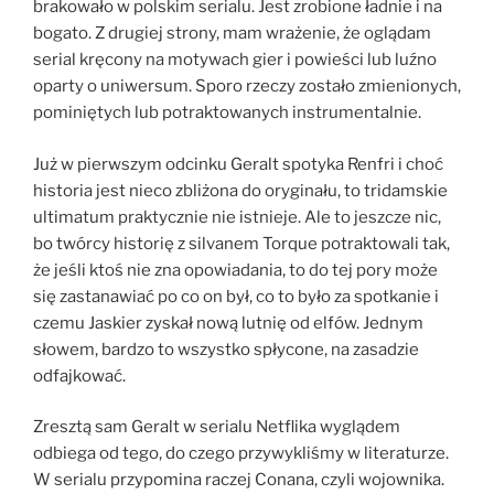
brakowało w polskim serialu. Jest zrobione ładnie i na
bogato. Z drugiej strony, mam wrażenie, że oglądam
serial kręcony na motywach gier i powieści lub luźno
oparty o uniwersum. Sporo rzeczy zostało zmienionych,
pominiętych lub potraktowanych instrumentalnie.
Już w pierwszym odcinku Geralt spotyka Renfri i choć
historia jest nieco zbliżona do oryginału, to tridamskie
ultimatum praktycznie nie istnieje. Ale to jeszcze nic,
bo twórcy historię z silvanem Torque potraktowali tak,
że jeśli ktoś nie zna opowiadania, to do tej pory może
się zastanawiać po co on był, co to było za spotkanie i
czemu Jaskier zyskał nową lutnię od elfów. Jednym
słowem, bardzo to wszystko spłycone, na zasadzie
odfajkować.
Zresztą sam Geralt w serialu Netflika wyglądem
odbiega od tego, do czego przywykliśmy w literaturze.
W serialu przypomina raczej Conana, czyli wojownika.