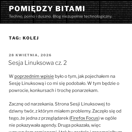
Przejdź
POMIĘDZY BITAMI
do
Techno, porno i duszno. Blog niezupełnie technologiczny.
treści
TAG:
KOLEJ
OPUBLIKOWANE
28 KWIETNIA, 2026
W
Sesja Linuksowa cz. 2
W
poprzednim wpisie
było o tym, jak pojechałem na
Sesję Linuksową i co mi się podobało. W tym będzie o
powrocie, konkursach i trochę ponarzekam.
Zacznę od narzekania. Strona Sesji Linuksowej to
dziwny twór, z którym miałem problemy. Zaczęło się od
tego, że jedna z przeglądarek (
Firefox Focus
) w ogóle
nie pokazywała agendy. Druga pokazała, więc