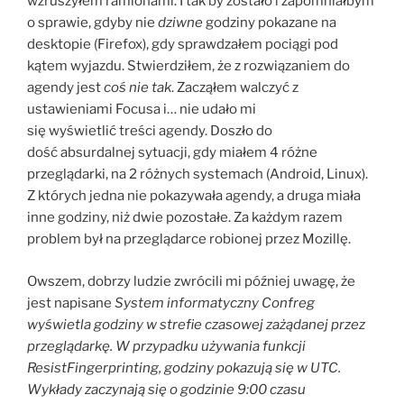
wzruszyłem ramionami. I tak by zostało i zapomniałbym
o sprawie, gdyby nie
dziwne
godziny pokazane na
desktopie (Firefox), gdy sprawdzałem pociągi pod
kątem wyjazdu. Stwierdziłem, że z rozwiązaniem do
agendy jest
coś nie tak
. Zacząłem walczyć z
ustawieniami Focusa i… nie udało mi
się wyświetlić treści agendy. Doszło do
dość absurdalnej sytuacji, gdy miałem 4 różne
przeglądarki, na 2 różnych systemach (Android, Linux).
Z których jedna nie pokazywała agendy, a druga miała
inne godziny, niż dwie pozostałe. Za każdym razem
problem był na przeglądarce robionej przez Mozillę.
Owszem, dobrzy ludzie zwrócili mi później uwagę, że
jest napisane
System informatyczny Confreg
wyświetla godziny w strefie czasowej zażądanej przez
przeglądarkę. W przypadku używania funkcji
ResistFingerprinting, godziny pokazują się w UTC.
Wykłady zaczynają się o godzinie 9:00 czasu