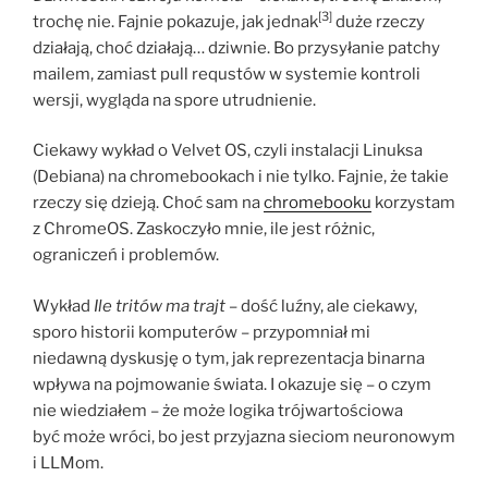
[3]
trochę nie. Fajnie pokazuje, jak jednak
duże rzeczy
działają, choć działają… dziwnie. Bo przysyłanie patchy
mailem, zamiast pull requstów w systemie kontroli
wersji, wygląda na spore utrudnienie.
Ciekawy wykład o Velvet OS, czyli instalacji Linuksa
(Debiana) na chromebookach i nie tylko. Fajnie, że takie
rzeczy się dzieją. Choć sam na
chromebooku
korzystam
z ChromeOS. Zaskoczyło mnie, ile jest różnic,
ograniczeń i problemów.
Wykład
Ile tritów ma trajt
– dość luźny, ale ciekawy,
sporo historii komputerów – przypomniał mi
niedawną dyskusję o tym, jak reprezentacja binarna
wpływa na pojmowanie świata. I okazuje się – o czym
nie wiedziałem – że może logika trójwartościowa
być może wróci, bo jest przyjazna sieciom neuronowym
i LLMom.