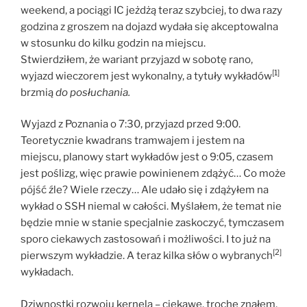
weekend, a pociągi IC jeżdżą teraz szybciej, to dwa razy
godzina z groszem na dojazd wydała się akceptowalna
w stosunku do kilku godzin na miejscu.
Stwierdziłem, że wariant przyjazd w sobotę rano,
[1]
wyjazd wieczorem jest wykonalny, a tytuły wykładów
brzmią
do posłuchania.
Wyjazd z Poznania o 7:30, przyjazd przed 9:00.
Teoretycznie kwadrans tramwajem i jestem na
miejscu, planowy start wykładów jest o 9:05, czasem
jest poślizg, więc prawie powinienem zdążyć… Co może
pójść źle? Wiele rzeczy… Ale udało się i zdążyłem na
wykład o SSH niemal w całości. Myślałem, że temat nie
będzie mnie w stanie specjalnie zaskoczyć, tymczasem
sporo ciekawych zastosowań i możliwości. I to już na
[2]
pierwszym wykładzie. A teraz kilka słów o wybranych
wykładach.
Dziwnostki rozwoju kernela – ciekawe, trochę znałem,