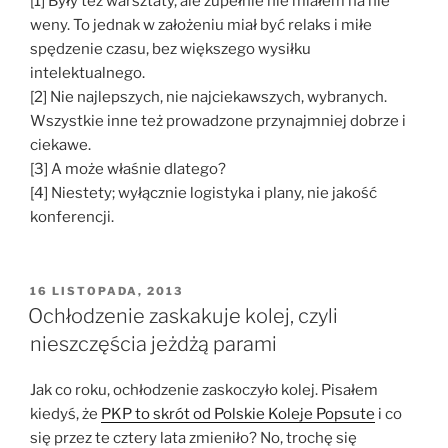
[1] Były też warsztaty, ale zupełnie nie miałem na nie
weny. To jednak w założeniu miał być relaks i miłe
spędzenie czasu, bez większego wysiłku
intelektualnego.
[2] Nie najlepszych, nie najciekawszych, wybranych.
Wszystkie inne też prowadzone przynajmniej dobrze i
ciekawe.
[3] A może właśnie dlatego?
[4] Niestety; wyłącznie logistyka i plany, nie jakość
konferencji.
OPUBLIKOWANE
16 LISTOPADA, 2013
W
Ochłodzenie zaskakuje kolej, czyli
nieszczęścia jeżdżą parami
Jak co roku, ochłodzenie zaskoczyło kolej. Pisałem
kiedyś, że
PKP to skrót od Polskie Koleje Popsute
i co
się przez te cztery lata zmieniło? No, trochę się