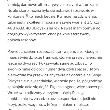
istnieją
darmowe alternatywy
, z lepszymi warunkami.
No ale skoro można było się pobawić i sprawdzić w
[3]
konkursie
, to niech będzie. Ku mojemu zdziwieniu,
talon jest na całkiem mocną maszynę (wariant 3.5, czyli
4GB RAM, 40 GB dysk) i na rok. Nawet mam pomysł do
czego go wykorzystam, choć pewnie starczyłaby
połowa zasobów.
Powrót chciałem rozpocząć tramwajem, ale… Google
maps stwierdziło, że tramwaj, którym przyjechałem, nie
jeździ na dworzec. Pokazywało same autobusy. To
skłoniło mnie do opcji numer dwa, czyli spaceru, który
pierwotnie był przewidziany także na dotarcie na Sesję.
Faktycznie, nie jest daleko, w czasie poniżej pół godziny
spokojnie dało się dojść. Piękna pogoda, więc spacer po
Wrocławiu zaliczony z przyjemnością. Pociąg
punktualnie i w zasadzie bez niespodzianek, jeśli nie
liczyć braku wagonu, w którym miałem miejsce.