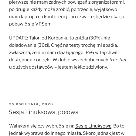
pierwsze nie mam żadnych powiązań z organizatorami,
po drugie każdy może zrobić, po trzecie, wyjątkowo
mam laptopa na konferencji, po czwarte, będzie okazja
pobawić się VPSem.
UPDATE: Talon od Korbanku to zniżka (30%), nie
doładowanie (30zł). Chęć na testy trochę mi spadła,
zwłaszcza, że nie mam działającego IPv6 w tej chwili
dostępnego od ręki. W dobie wszechobecnych
free tier
u dużych dostawców – jestem lekko zdziwiony.
OPUBLIKOWANE
25 KWIETNIA, 2026
W
Sesja Linuksowa, połowa
Wahałem się czy wybrać się na
Sesję Linuksową
. Bo to
jednak wyprawa do innego miasta. Skoro jednak jest w