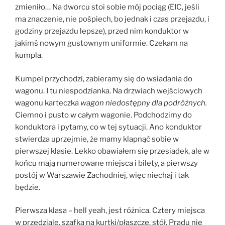
zmieniło… Na dworcu stoi sobie mój pociąg (EIC, jeśli
ma znaczenie, nie pośpiech, bo jednak i czas przejazdu, i
godziny przejazdu lepsze), przed nim konduktor w
jakimś nowym gustownym uniformie. Czekam na
kumpla.
Kumpel przychodzi, zabieramy się do wsiadania do
wagonu. I tu niespodzianka. Na drzwiach wejściowych
wagonu karteczka
wagon niedostępny dla podróżnych.
Ciemno i pusto w całym wagonie. Podchodzimy do
konduktora i pytamy, co w tej sytuacji. Ano konduktor
stwierdza uprzejmie, że mamy klapnąć sobie w
pierwszej klasie. Lekko obawiałem się przesiadek, ale w
końcu mają numerowane miejsca i bilety, a pierwszy
postój w Warszawie Zachodniej, więc niechaj i tak
będzie.
Pierwsza klasa – hell yeah, jest różnica. Cztery miejsca
w przedziale, szafka na kurtki/płaszcze, stół. Prądu nie