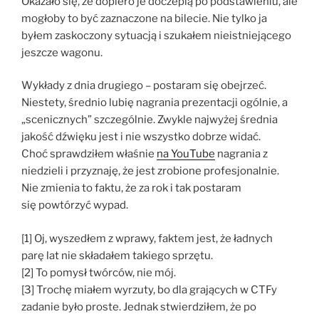
Okazało się, że dopiero je doczepią po podstawieniu, ale
mogłoby to być zaznaczone na bilecie. Nie tylko ja
byłem zaskoczony sytuacją i szukałem nieistniejącego
jeszcze wagonu.
Wykłady z dnia drugiego – postaram się obejrzeć.
Niestety, średnio lubię nagrania prezentacji ogólnie, a
„scenicznych” szczególnie. Zwykle najwyżej średnia
jakość dźwięku jest i nie wszystko dobrze widać.
Choć sprawdziłem właśnie
na YouTube
nagrania z
niedzieli i przyznaję, że jest zrobione profesjonalnie.
Nie zmienia to faktu, że za rok i tak postaram
się powtórzyć wypad.
[1] Oj, wyszedłem z wprawy, faktem jest, że ładnych
parę lat nie składałem takiego sprzętu.
[2] To pomysł twórców, nie mój.
[3] Trochę miałem wyrzuty, bo dla grających w CTFy
zadanie było proste. Jednak stwierdziłem, że po