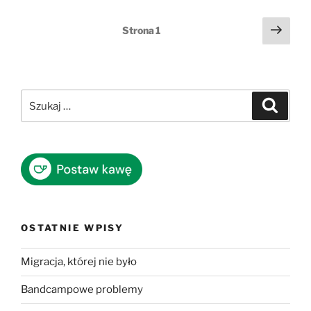
Stronicowanie
Nast
Strona
1
stro
wpisów
Szukaj:
Szukaj
OSTATNIE WPISY
Migracja, której nie było
Bandcampowe problemy