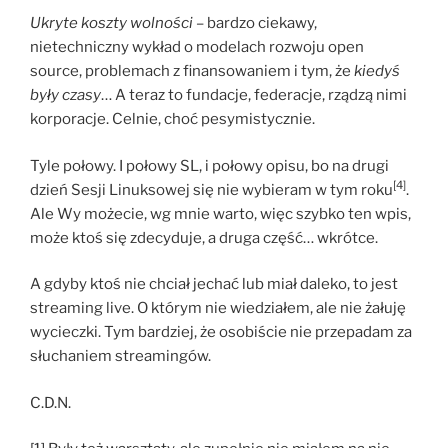
Ukryte koszty wolności
– bardzo ciekawy,
nietechniczny wykład o modelach rozwoju open
source, problemach z finansowaniem i tym, że
kiedyś
były czasy
… A teraz to fundacje, federacje, rządzą nimi
korporacje. Celnie, choć pesymistycznie.
Tyle połowy. I połowy SL, i połowy opisu, bo na drugi
[4]
dzień Sesji Linuksowej się nie wybieram w tym roku
.
Ale Wy możecie, wg mnie warto, więc szybko ten wpis,
może ktoś się zdecyduje, a druga część… wkrótce.
A gdyby ktoś nie chciał jechać lub miał daleko, to jest
streaming live. O którym nie wiedziałem, ale nie żałuję
wycieczki. Tym bardziej, że osobiście nie przepadam za
słuchaniem streamingów.
C.D.N.