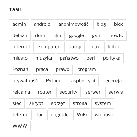
TAGI
admin
android
anonimowość
blog
blox
debian
dom
film
google
gsm
howto
internet
komputer
laptop
linux
ludzie
miasto
muzyka
państwo
perl
polityka
Poznań
praca
prawo
program
prywatność
Python
raspberry pi
recenzja
reklama
router
security
serwer
serwis
sieć
skrypt
sprzęt
strona
system
telefon
tor
upgrade
WiFi
wolność
WWW