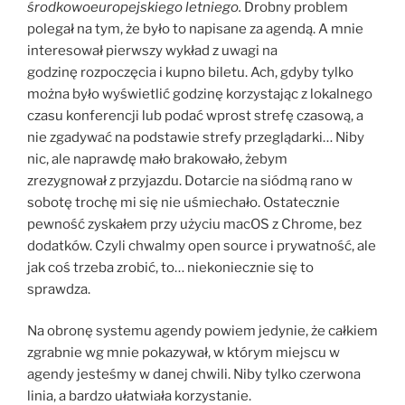
środkowoeuropejskiego letniego.
Drobny problem
polegał na tym, że było to napisane za agendą. A mnie
interesował pierwszy wykład z uwagi na
godzinę rozpoczęcia i kupno biletu. Ach, gdyby tylko
można było wyświetlić godzinę korzystając z lokalnego
czasu konferencji lub podać wprost strefę czasową, a
nie zgadywać na podstawie strefy przeglądarki… Niby
nic, ale naprawdę mało brakowało, żebym
zrezygnował z przyjazdu. Dotarcie na siódmą rano w
sobotę trochę mi się nie uśmiechało. Ostatecznie
pewność zyskałem przy użyciu macOS z Chrome, bez
dodatków. Czyli chwalmy open source i prywatność, ale
jak coś trzeba zrobić, to… niekoniecznie się to
sprawdza.
Na obronę systemu agendy powiem jedynie, że całkiem
zgrabnie wg mnie pokazywał, w którym miejscu w
agendy jesteśmy w danej chwili. Niby tylko czerwona
linia, a bardzo ułatwiała korzystanie.