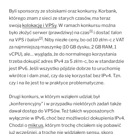
Byli sponsorzy ze stoiskami oraz konkursy. Korbank,
którego znam z sieci ze starych czasów, ma teraz
swoją
kolokację i VPSy
. W ramach konkursu można
[1]
było złożyć serwer (prawdziwy) na czas
i dostać
talon
[2]
na VPS i balon
. Niby niezłe ceny, bo od 10 zł/m-c z VAT
za najmniejszą maszynkę (10 GB dysku, 2 GB RAM, 1
vCPU), ale… wygląda, że do normalnego korzystania
trzeba dokupić adres IPv4 za 5 zł/m-c, bo w standardzie
jest IPv6. Jeśli wszystko pójdzie dobrze to uruchomię
wkrótce i dam znać, czy da się korzystać bez IPv4. Tzn.
czy i na ile jest to w praktyce problematyczne.
Drugi konkurs, w którym wziąłem udział, był
„konferencyjny” i w przypadku niektórych zadań także
dawał dostęp do VPSów. Też takich wyposażonych
wyłącznie w IPv6, choć bez możliwości dokupienia IPv4.
Chodzi o
mikr.us
, którym trochę chciałem się pobawić
już wcześniej, a trochę nie widziałem sensu, skoro