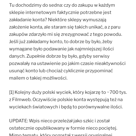
Tu dochodzimy do sedna: czy do zakupu w każdym
sklepie internetowym faktycznie potrzebne jest
zakładanie konta? Niektóre sklepy wymuszają
założenie konta, ale staram się takich unikać, a z paru
zakupów zdarzyło mi się zrezygnować z tego powodu.
Jeśli już zakładamy konto, to dobrze by było, żeby
wymagane było podawanie jak najmniejszej ilości
danych. Zupełnie dobrze by było, gdyby serwisy
pozwalały na ustawienie po jakim czasie nieaktywności
usunąć konto lub chociaż cyklicznie przypominać
mailem o takiej możliwości.
[1] Kolejny duży polski wyciek, który kojarzę to ~700 tys.
z Filmweb. Oczywiście polskie konta występują też na
wyciekach światowych i będą to porównywalne ilości.
UPDATE: Wpis nieco przeleżał jako szkic i został
ostatecznie opublikowany w formie nieco pociętej.
Mimo tematu, który pozostał z wersji oryginalnej,