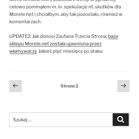
celowo pominąłem m. in. spekulacje nt. skutków dla
Morele.net i chciałbym, aby tak pozostało, również w
komentarzach.
UPDATE2: Jak donosi Zaufana Trzecia Strona,
baza
sklepu Morele.net została ujawniona przez
włamywaczy
. Jakieś pięć miesięcy po ataku.
Stronicowanie
Poprzednia
Nast
Strona
2
strona
stro
wpisów
Szukaj:
Szukaj