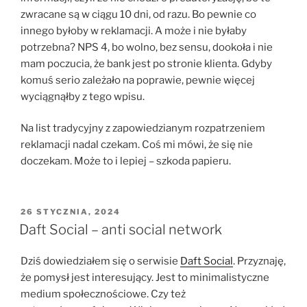
zwracane są w ciągu 10 dni, od razu. Bo pewnie co
innego byłoby w reklamacji. A może i nie byłaby
potrzebna? NPS 4, bo wolno, bez sensu, dookoła i nie
mam poczucia, że bank jest po stronie klienta. Gdyby
komuś serio zależało na poprawie, pewnie więcej
wyciągnąłby z tego wpisu.
Na list tradycyjny z zapowiedzianym rozpatrzeniem
reklamacji nadal czekam. Coś mi mówi, że się nie
doczekam. Może to i lepiej – szkoda papieru.
OPUBLIKOWANE
26 STYCZNIA, 2024
W
Daft Social – anti social network
Dziś dowiedziałem się o serwisie
Daft Social
. Przyznaję,
że pomysł jest interesujący. Jest to minimalistyczne
medium społecznościowe. Czy też