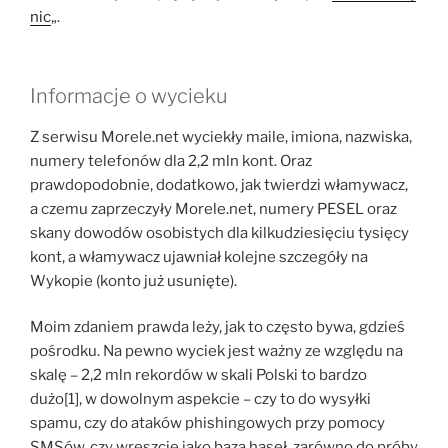
nic
„.
Informacje o wycieku
Z serwisu Morele.net wyciekły maile, imiona, nazwiska,
numery telefonów dla 2,2 mln kont. Oraz
prawdopodobnie, dodatkowo, jak twierdzi włamywacz,
a czemu zaprzeczyły Morele.net, numery PESEL oraz
skany dowodów osobistych dla kilkudziesięciu tysięcy
kont, a włamywacz ujawniał kolejne szczegóły na
Wykopie (konto już usunięte).
Moim zdaniem prawda leży, jak to często bywa, gdzieś
pośrodku. Na pewno wyciek jest ważny ze względu na
skalę – 2,2 mln rekordów w skali Polski to bardzo
dużo[1], w dowolnym aspekcie – czy to do wysyłki
spamu, czy do ataków phishingowych przy pomocy
SMSów, czy wreszcie jako baza haseł, zarówno do próby