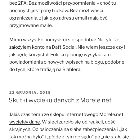
bez 2FA. Bez możliwości przypomnienia – choć tu
podanych jest parę tricków. Bez możliwości
ograniczenia, z jakiego adresu email mają być
przyjmowane maile.
Mimo wszystko pomysł mi się spodobał. Na tyle, że
założyłem konto
na Daft Social. Nie wiem jeszcze czy i
jak będę korzystał. Póki co planuję wysyłać tam
powiadomienia o nowych wpisach na blogu, podobne
do tych, które
trafiają na Blablera
.
OPUBLIKOWANE
22 GRUDNIA, 2018
W
Skutki wycieku danych z Morele.net
Jakiś czas temu
ze sklepu internetowego Morele.net
wyciekły dane
. W sieci zaroiło się od reakcji, dość
skrajnych. Od psioczenia na słabe zabezpieczenia i „jak
tak można było” i „pójdę z tym do sądu” po „
nie stało się