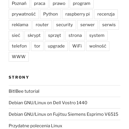
Poznań
praca
prawo
program
prywatność
Python
raspberry pi
recenzja
reklama
router
security
serwer
serwis
sieć
skrypt
sprzęt
strona
system
telefon
tor
upgrade
WiFi
wolność
WWW
STRONY
BitlBee tutorial
Debian GNU/Linux on Dell Vostro 1440
Debian GNU/Linux on Fujitsu Siemens Esprimo V6515
Przydatne polecenia Linux