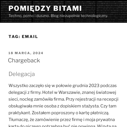
Przejdź
POMIĘDZY BITAMI
do
Techno, porno i duszno. Blog niezupełnie technologiczny.
treści
TAG:
EMAIL
OPUBLIKOWANE
18 MARCA, 2024
W
Chargeback
Delegacja
Wszystko zaczęło się w połowie grudnia 2023 podczas
delegacji z firmy. Hotel w Warszawie, znanej światowej
sieci, nocleg zamówiła firma. Przy rejestracji na recepcji
obsługiwała mnie osoba z dopiskiem stażysta. Czy tam
praktykant. Zostałem poproszony o kartę płatniczą.
Tłumaczę, że zamówienie przez firmę i moja prywatna
karta do niczego potrzebna być nie powinna. Wizyta na