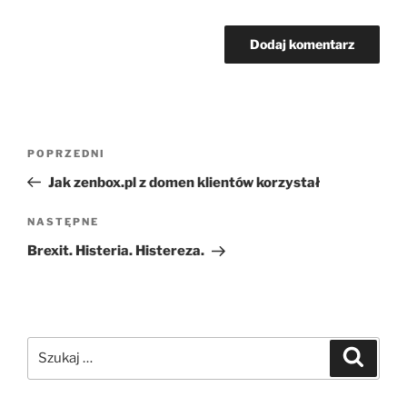
Nawigacja
Poprzedni
POPRZEDNI
wpisu
wpis
Jak zenbox.pl z domen klientów korzystał
Następny
NASTĘPNE
wpis
Brexit. Histeria. Histereza.
Szukaj:
Szukaj