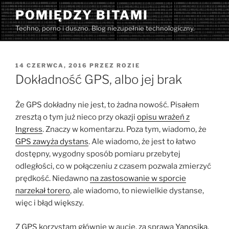
Przejdź
POMIĘDZY BITAMI
do
Techno, porno i duszno. Blog niezupełnie technologiczny.
treści
OPUBLIKOWANE
14 CZERWCA, 2016
PRZEZ
ROZIE
W
Dokładność GPS, albo jej brak
Że GPS dokładny nie jest, to żadna nowość. Pisałem
zresztą o tym już nieco przy okazji
opisu wrażeń z
Ingress
. Znaczy w komentarzu. Poza tym, wiadomo, że
GPS zawyża dystans
. Ale wiadomo, że jest to łatwo
dostępny, wygodny sposób pomiaru przebytej
odległości, co w połączeniu z czasem pozwala zmierzyć
prędkość. Niedawno
na zastosowanie w sporcie
narzekał torero
, ale wiadomo, to niewielkie dystanse,
więc i błąd większy.
Z GPS korzystam głównie w aucie, za sprawą
Yanosika
.