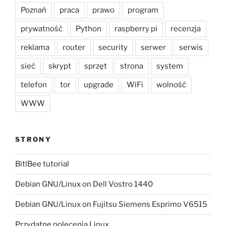
Poznań
praca
prawo
program
prywatność
Python
raspberry pi
recenzja
reklama
router
security
serwer
serwis
sieć
skrypt
sprzęt
strona
system
telefon
tor
upgrade
WiFi
wolność
WWW
STRONY
BitlBee tutorial
Debian GNU/Linux on Dell Vostro 1440
Debian GNU/Linux on Fujitsu Siemens Esprimo V6515
Przydatne polecenia Linux