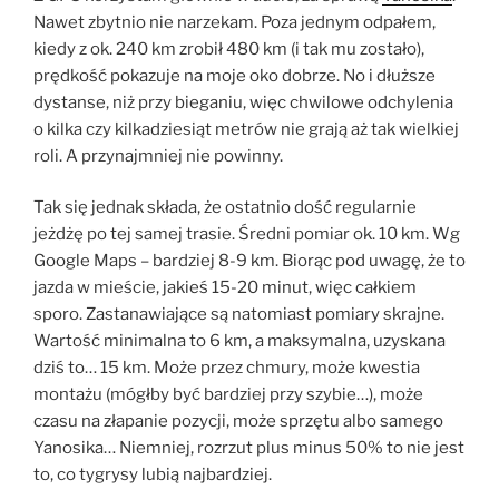
Nawet zbytnio nie narzekam. Poza jednym odpałem,
kiedy z ok. 240 km zrobił 480 km (i tak mu zostało),
prędkość pokazuje na moje oko dobrze. No i dłuższe
dystanse, niż przy bieganiu, więc chwilowe odchylenia
o kilka czy kilkadziesiąt metrów nie grają aż tak wielkiej
roli. A przynajmniej nie powinny.
Tak się jednak składa, że ostatnio dość regularnie
jeżdżę po tej samej trasie. Średni pomiar ok. 10 km. Wg
Google Maps – bardziej 8-9 km. Biorąc pod uwagę, że to
jazda w mieście, jakieś 15-20 minut, więc całkiem
sporo. Zastanawiające są natomiast pomiary skrajne.
Wartość minimalna to 6 km, a maksymalna, uzyskana
dziś to… 15 km. Może przez chmury, może kwestia
montażu (mógłby być bardziej przy szybie…), może
czasu na złapanie pozycji, może sprzętu albo samego
Yanosika… Niemniej, rozrzut plus minus 50% to nie jest
to, co tygrysy lubią najbardziej.