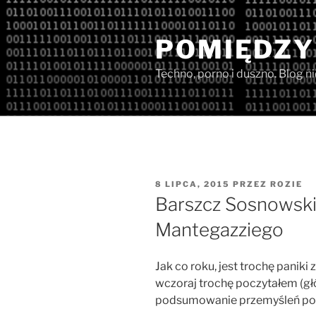
Przejdź
do
POMIĘDZY
treści
Techno, porno i duszno. Blog n
OPUBLIKOWANE
8 LIPCA, 2015
PRZEZ
ROZIE
W
Barszcz Sosnowski
Mantegazziego
Jak co roku, jest trochę panik
wczoraj trochę poczytałem (g
podsumowanie przemyśleń pon