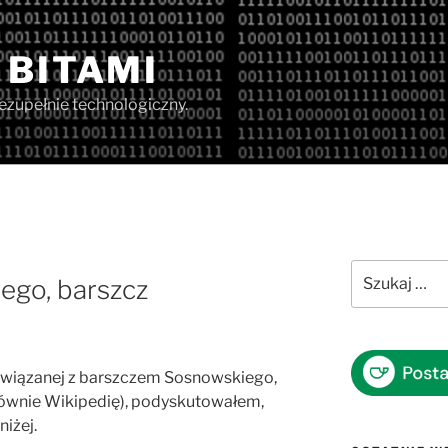
 BITAMI
iezupełnie technologiczny.
Szukaj:
ego, barszcz
i związanej z barszczem Sosnowskiego,
łównie Wikipedię), podyskutowałem,
iżej.