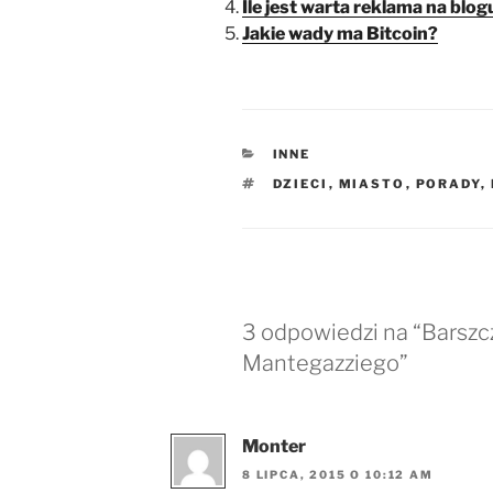
Ile jest warta reklama na blog
Jakie wady ma Bitcoin?
KATEGORIE
INNE
TAGI
DZIECI
,
MIASTO
,
PORADY
,
3 odpowiedzi na “Barszc
Mantegazziego”
Monter
8 LIPCA, 2015 O 10:12 AM