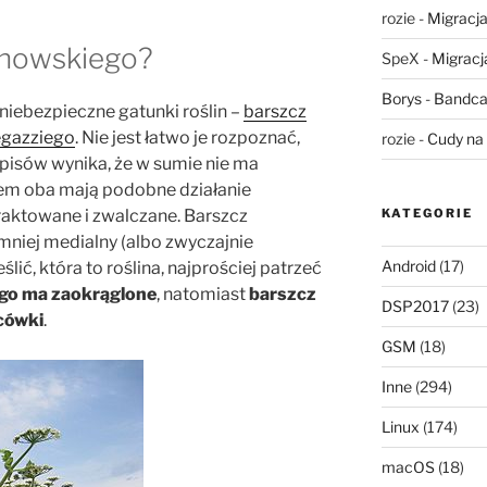
rozie
-
Migracja,
snowskiego?
SpeX
-
Migracja
Borys
-
Bandca
iebezpieczne gatunki roślin –
barszcz
egazziego
. Nie jest łatwo je rozpoznać,
rozie
-
Cudy na 
 opisów wynika, że w sumie nie ma
iem oba mają podobne działanie
raktowane i zwalczane. Barszcz
KATEGORIE
mniej medialny (albo zwyczajnie
Android
(17)
lić, która to roślina, najprościej patrzeć
go ma zaokrąglone
, natomiast
barszcz
DSP2017
(23)
cówki
.
GSM
(18)
Inne
(294)
Linux
(174)
macOS
(18)