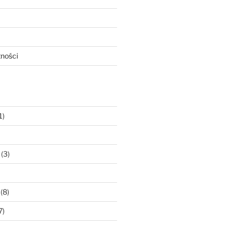
tności
1)
(3)
(8)
7)