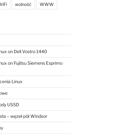
iFi
wolność
WWW
ux on Dell Vostro 1440
ux on Fujitsu Siemens Esprimo
cenia Linux
sowe
kody USSD
ta – węzeł pół Windsor
my