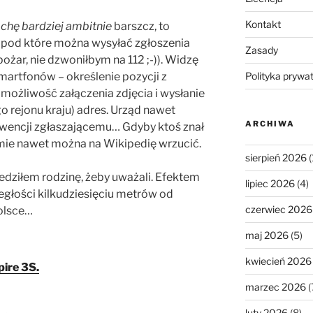
Kontakt
ochę bardziej ambitnie
barszcz, to
, pod które można wysyłać zgłoszenia
Zasady
ożar, nie dzwoniłbym na 112 ;-)). Widzę
smartfonów – określenie pozycji z
Polityka prywa
możliwość załączenia zdjęcia i wysłanie
o rejonu kraju) adres. Urząd nawet
ARCHIWA
wencji zgłaszającemu… Gdyby ktoś znał
sumie nawet można na Wikipedię wrzucić.
sierpień 2026
(
dziłem rodzinę, żeby uważali. Efektem
lipiec 2026
(4)
ległości kilkudziesięciu metrów od
czerwiec 2026
olsce…
maj 2026
(5)
kwiecień 2026
ire 3S.
marzec 2026
(
luty 2026
(8)