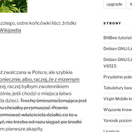
upgrade
W
iego, ostre końcówki liści; źródło
STRONY
Wikipedia
BitlBee tutorial
Debian GNU/Lin
Debian GNU/Lin
V6515
st zwalczana w Polsce, ale szybkie
Przydatne pole
oniecznie, albo, raczej, że z mizernym
czej, raczej byłbym zwolennikiem
Tabulatury ba
ólnie, jeśli chodzi o miejsca łatwo
Virgin Mobile 
la dzieci.
Trochę śmieszna/żenująca jest
zu chciałby
przymuszać
. Pewnie
Wiązanie krawa
rmować właściciela działki, co to u
Yanosik pozio
yć, nie trzeba od razu sięgać po środki
em pierwsze akapity.
Licencja