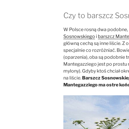
Czy to barszcz So
W Polsce rosną dwa podobne, n
Sosnowskiego
i
barszcz Mant
główną cechą są inne liście. Z
specjalnie co rozróżniać. Bow
(oparzenia), oba są podobnie t
Mantegazziego jest po prostu 
mylony). Gdyby ktoś chciał okreś
na liście.
Barszcz Sosnowskie
Mantegazziego ma ostre koń