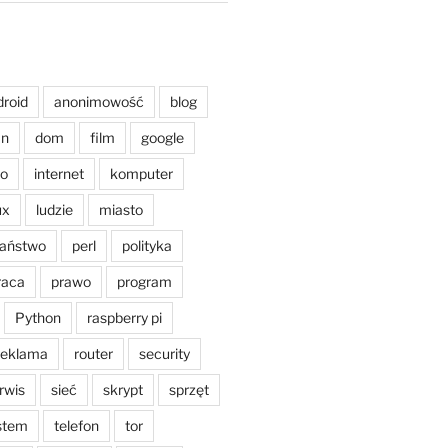
droid
anonimowość
blog
an
dom
film
google
o
internet
komputer
ux
ludzie
miasto
aństwo
perl
polityka
raca
prawo
program
Python
raspberry pi
reklama
router
security
rwis
sieć
skrypt
sprzęt
stem
telefon
tor