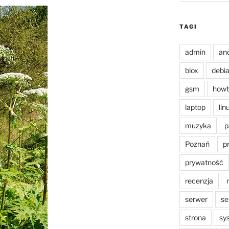
TAGI
admin
an
blox
debi
gsm
howt
laptop
lin
muzyka
p
Poznań
p
prywatność
recenzja
serwer
se
strona
sy