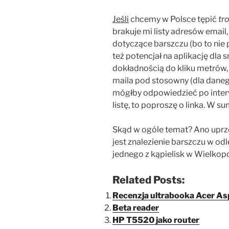
Jeśli
chcemy w Polsce tępić
tr
brakuje mi listy adresów email
dotyczące barszczu (bo to nie p
też potencjał na aplikację dla 
dokładnością do kliku metrów, 
maila pod stosowny (dla daneg
mógłby odpowiedzieć po inter
listę, to poproszę o linka. W 
Skąd w ogóle temat? Ano uprze
jest znalezienie barszczu w od
jednego z kąpielisk w Wielkop
Related Posts:
Recenzja ultrabooka Acer Asp
Beta reader
HP T5520 jako router