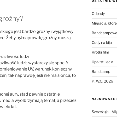
OSTATNIE W
Odpady
 groźny?
Migracja, której
wskiego jest bardzo groźny i wyjątkowy
Bandcampowe 
ce. Żeby był naprawdę groźny, muszą
Cudy na kiju
Krótki film
rażliwość ludzi
Upał stulecia
żliwość ludzi; wystarczy się spocić
romieniowanie UV, warunek konieczny
Bandcamp
eń, tak naprawdę jeśli nie ma słońca, to
P.I.W.O. 2026
ecnej aury, stąd pewnie ostatnie
NAJNOWSZE
s media wyolbrzymiają temat, a przecież
wielu lat.
Szczeżuja
-
Mig