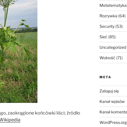
Metatematyka
Rozrywka
(64)
Security
(53)
Sieć
(85)
Uncategorized
Wolność
(71)
META
Zaloguj się
Kanał wpisów
Kanał komenta
o, zaokrąglone końcówki liści; źródło
Wikipedia
WordPress.org