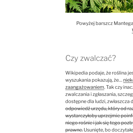
Powyżej barszcz Mantegazz
Czy zwalczać?
Wikipedia podaje, że roślina je
wyszukania pokazują, że…
niek
zaangażowaniem
. Tak czy ina
zwalczania i zgłaszania, szczeg
dostępne dla ludzi, zwłaszcza d
odpowiedź urzędu, który od ra
wystarczyłoby uprzejmie poinfo
niego rośnie i jak się tego pozb
prawne.
Usunięte, bo doczytał