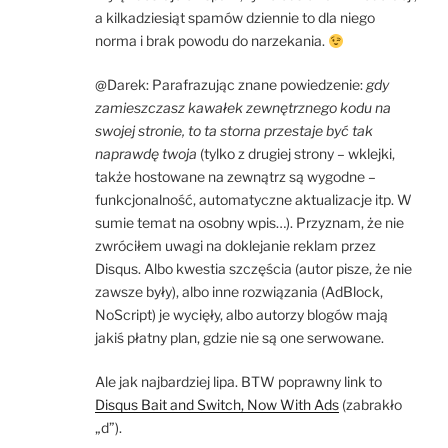
a kilkadziesiąt spamów dziennie to dla niego
norma i brak powodu do narzekania.
@Darek: Parafrazując znane powiedzenie:
gdy
zamieszczasz kawałek zewnętrznego kodu na
swojej stronie, to ta storna przestaje być tak
naprawdę twoja
(tylko z drugiej strony – wklejki,
także hostowane na zewnątrz są wygodne –
funkcjonalność, automatyczne aktualizacje itp. W
sumie temat na osobny wpis…). Przyznam, że nie
zwróciłem uwagi na doklejanie reklam przez
Disqus. Albo kwestia szczęścia (autor pisze, że nie
zawsze były), albo inne rozwiązania (AdBlock,
NoScript) je wycięły, albo autorzy blogów mają
jakiś płatny plan, gdzie nie są one serwowane.
Ale jak najbardziej lipa. BTW poprawny link to
Disqus Bait and Switch, Now With Ads
(zabrakło
„d”).