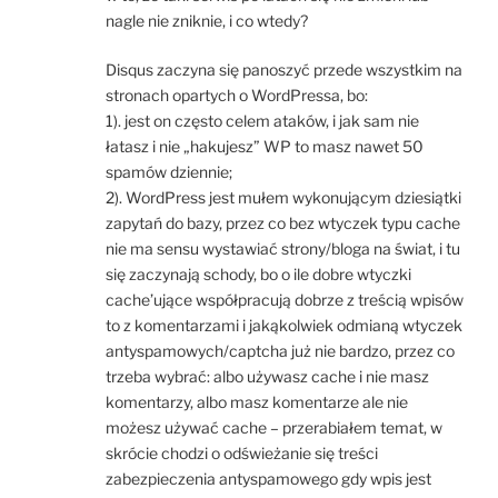
nagle nie zniknie, i co wtedy?
Disqus zaczyna się panoszyć przede wszystkim na
stronach opartych o WordPressa, bo:
1). jest on często celem ataków, i jak sam nie
łatasz i nie „hakujesz” WP to masz nawet 50
spamów dziennie;
2). WordPress jest mułem wykonującym dziesiątki
zapytań do bazy, przez co bez wtyczek typu cache
nie ma sensu wystawiać strony/bloga na świat, i tu
się zaczynają schody, bo o ile dobre wtyczki
cache’ujące współpracują dobrze z treścią wpisów
to z komentarzami i jakąkolwiek odmianą wtyczek
antyspamowych/captcha już nie bardzo, przez co
trzeba wybrać: albo używasz cache i nie masz
komentarzy, albo masz komentarze ale nie
możesz używać cache – przerabiałem temat, w
skrócie chodzi o odświeżanie się treści
zabezpieczenia antyspamowego gdy wpis jest