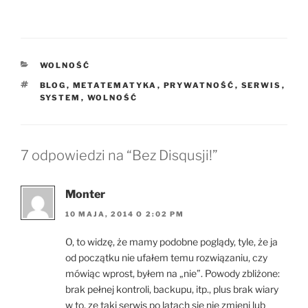
KATEGORIE
WOLNOŚĆ
TAGI
BLOG
,
METATEMATYKA
,
PRYWATNOŚĆ
,
SERWIS
,
SYSTEM
,
WOLNOŚĆ
7 odpowiedzi na “Bez Disqusji!”
Monter
10 MAJA, 2014 O 2:02 PM
O, to widzę, że mamy podobne poglądy, tyle, że ja
od początku nie ufałem temu rozwiązaniu, czy
mówiąc wprost, byłem na „nie”. Powody zbliżone:
brak pełnej kontroli, backupu, itp., plus brak wiary
w to, ze taki serwis po latach się nie zmieni lub