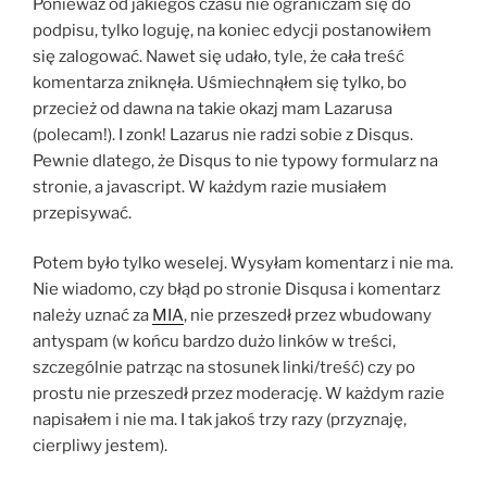
Ponieważ od jakiegoś czasu nie ograniczam się do
podpisu, tylko loguję, na koniec edycji postanowiłem
się zalogować. Nawet się udało, tyle, że cała treść
komentarza zniknęła. Uśmiechnąłem się tylko, bo
przecież od dawna na takie okazj mam Lazarusa
(polecam!). I zonk! Lazarus nie radzi sobie z Disqus.
Pewnie dlatego, że Disqus to nie typowy formularz na
stronie, a javascript. W każdym razie musiałem
przepisywać.
Potem było tylko weselej. Wysyłam komentarz i nie ma.
Nie wiadomo, czy błąd po stronie Disqusa i komentarz
należy uznać za
MIA
, nie przeszedł przez wbudowany
antyspam (w końcu bardzo dużo linków w treści,
szczególnie patrząc na stosunek linki/treść) czy po
prostu nie przeszedł przez moderację. W każdym razie
napisałem i nie ma. I tak jakoś trzy razy (przyznaję,
cierpliwy jestem).