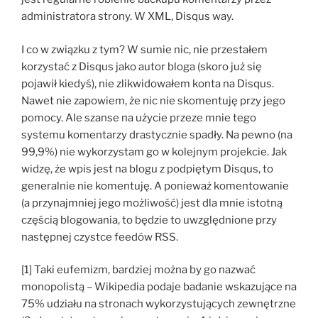
administratora strony. W XML, Disqus way.
I co w związku z tym? W sumie nic, nie przestałem
korzystać z Disqus jako autor bloga (skoro już się
pojawił kiedyś), nie zlikwidowałem konta na Disqus.
Nawet nie zapowiem, że nic nie skomentuję przy jego
pomocy. Ale szanse na użycie przeze mnie tego
systemu komentarzy drastycznie spadły. Na pewno (na
99,9%) nie wykorzystam go w kolejnym projekcie. Jak
widzę, że wpis jest na blogu z podpiętym Disqus, to
generalnie nie komentuję. A ponieważ komentowanie
(a przynajmniej jego możliwość) jest dla mnie istotną
częścią blogowania, to będzie to uwzględnione przy
następnej czystce feedów RSS.
[1] Taki eufemizm, bardziej można by go nazwać
monopolistą – Wikipedia podaje badanie wskazujące na
75% udziału na stronach wykorzystujących zewnętrzne