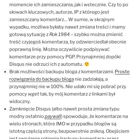
momencie ich zamieszczania, jak i wstecznie. Czy to po
słowach kluczowych, autorze, IP z którego jest
zamieszczany komentarz… W sumie, w skrajnym
wypadku, możliwa byłaby nawet zmiana treści i mamy
gotową sytuację z
Rok 1984
– szybko można zmienić
treść czyjegoś komentarza, by odzwierciedlał obecnie
poprawną linię. Można oczywiście podpisywać
komentarze przy pomocy PGP. Przynajmniej dopóki
Disqus nie odrzuci ich z automatu.
Brak możliwości backupu bloga z komentarzami.
Proste
rozwiązania do backupu bloga
nie zadziałają, a
przynajmniej nie w 100%. Nie udało mi się pobrać przy
pomocy
wget
tak, by mój komentarz z linkami był
widoczny.
Zamknięcie Disqus (albo nawet prosta zmiana typu
modny ostatnio
paywall
) spowoduje, że komentarze na
wielu stronach, które IMO w przypadku blogów są
istotną częścią strony, bezpowrotnie znikną. Obejściem
jest regularne robienie backupu komentarzy przez