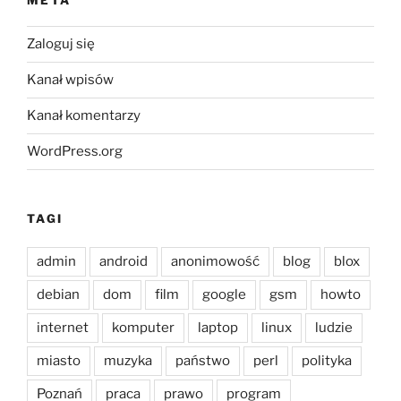
META
Zaloguj się
Kanał wpisów
Kanał komentarzy
WordPress.org
TAGI
admin
android
anonimowość
blog
blox
debian
dom
film
google
gsm
howto
internet
komputer
laptop
linux
ludzie
miasto
muzyka
państwo
perl
polityka
Poznań
praca
prawo
program