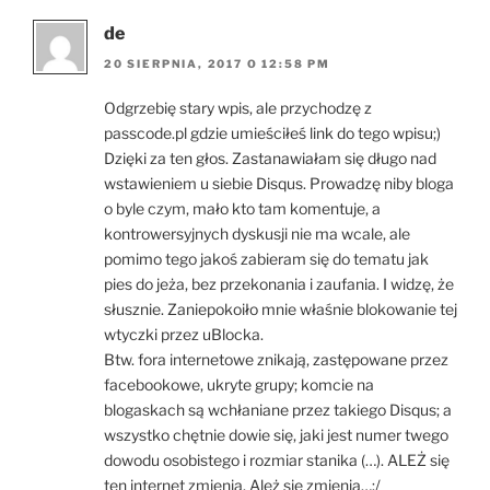
de
20 SIERPNIA, 2017 O 12:58 PM
Odgrzebię stary wpis, ale przychodzę z
passcode.pl gdzie umieściłeś link do tego wpisu;)
Dzięki za ten głos. Zastanawiałam się długo nad
wstawieniem u siebie Disqus. Prowadzę niby bloga
o byle czym, mało kto tam komentuje, a
kontrowersyjnych dyskusji nie ma wcale, ale
pomimo tego jakoś zabieram się do tematu jak
pies do jeża, bez przekonania i zaufania. I widzę, że
słusznie. Zaniepokoiło mnie właśnie blokowanie tej
wtyczki przez uBlocka.
Btw. fora internetowe znikają, zastępowane przez
facebookowe, ukryte grupy; komcie na
blogaskach są wchłaniane przez takiego Disqus; a
wszystko chętnie dowie się, jaki jest numer twego
dowodu osobistego i rozmiar stanika (…). ALEŻ się
ten internet zmienia. Ależ się zmienia…:/