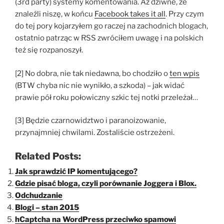
(3rd party) systemy komentowania. Aż dziwne, że
znaleźli niszę, w końcu
Facebook takes it all
. Przy czym
do tej pory kojarzyłem go raczej na zachodnich blogach,
ostatnio patrząc w RSS zwróciłem uwagę i na polskich
też się rozpanoszył.
[2] No dobra, nie tak niedawna, bo chodziło o
ten wpis
(BTW chyba nic nie wynikło, a szkoda) – jak widać
prawie pół roku połowiczny szkic tej notki przeleżał…
[3] Będzie czarnowidztwo i paranoizowanie,
przynajmniej chwilami. Zostaliście ostrzeżeni.
Related Posts:
Jak sprawdzić IP komentującego?
Gdzie pisać bloga, czyli porównanie Joggera i Blox.
Odchudzanie
Blogi – stan 2015
hCaptcha na WordPress przeciwko spamowi