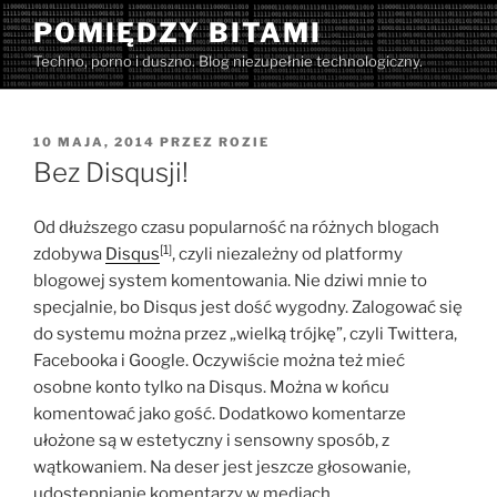
Przejdź
POMIĘDZY BITAMI
do
Techno, porno i duszno. Blog niezupełnie technologiczny.
treści
OPUBLIKOWANE
10 MAJA, 2014
PRZEZ
ROZIE
W
Bez Disqusji!
Od dłuższego czasu popularność na różnych blogach
[1]
zdobywa
Disqus
, czyli niezależny od platformy
blogowej system komentowania. Nie dziwi mnie to
specjalnie, bo Disqus jest dość wygodny. Zalogować się
do systemu można przez „wielką trójkę”, czyli Twittera,
Facebooka i Google. Oczywiście można też mieć
osobne konto tylko na Disqus. Można w końcu
komentować jako gość. Dodatkowo komentarze
ułożone są w estetyczny i sensowny sposób, z
wątkowaniem. Na deser jest jeszcze głosowanie,
udostępnianie komentarzy w mediach