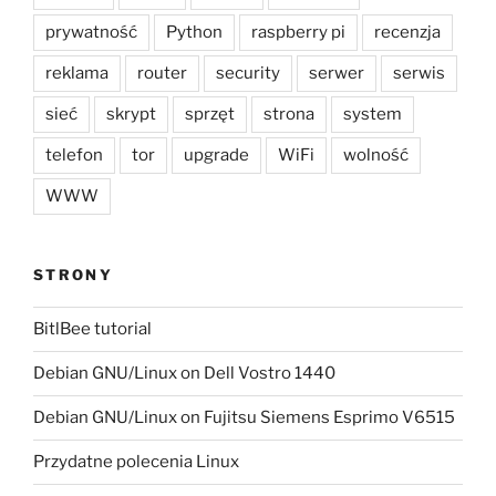
prywatność
Python
raspberry pi
recenzja
reklama
router
security
serwer
serwis
sieć
skrypt
sprzęt
strona
system
telefon
tor
upgrade
WiFi
wolność
WWW
STRONY
BitlBee tutorial
Debian GNU/Linux on Dell Vostro 1440
Debian GNU/Linux on Fujitsu Siemens Esprimo V6515
Przydatne polecenia Linux