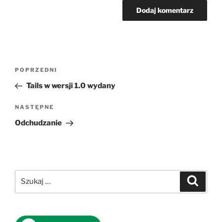
Nawigacja
Poprzedni
POPRZEDNI
wpisu
wpis
Tails w wersji 1.0 wydany
Następny
NASTĘPNE
wpis
Odchudzanie
Szukaj:
Szukaj