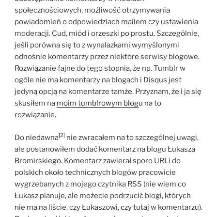
społecznościowych, możliwość otrzymywania
powiadomień o odpowiedziach mailem czy ustawienia
moderacji. Cud, miód i orzeszki po prostu. Szczególnie,
jeśli porówna się to z wynalazkami wymyślonymi
odnośnie komentarzy przez niektóre serwisy blogowe.
Rozwiązanie fajne do tego stopnia, że np. Tumblr w
ogóle nie ma komentarzy na blogach i Disqus jest
jedyną opcją na komentarze tamże. Przyznam, że i ja się
skusiłem na
moim tumblrowym blog
u na to
rozwiązanie.
[2]
Do niedawna
nie zwracałem na to szczególnej uwagi,
ale postanowiłem dodać komentarz na blogu Łukasza
Bromirskiego. Komentarz zawierał sporo URLi do
polskich około technicznych blogów pracowicie
wygrzebanych z mojego czytnika RSS (nie wiem co
Łukasz planuje, ale możecie podrzucić blogi, których
nie ma na liście, czy Łukaszowi, czy tutaj w komentarzu).