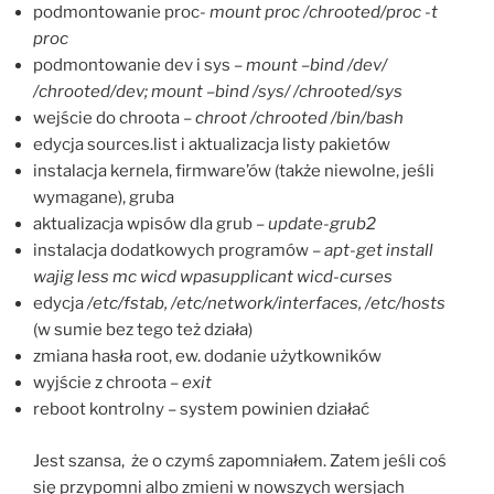
podmontowanie proc-
mount proc /chrooted/proc -t
proc
podmontowanie dev i sys –
mount –bind /dev/
/chrooted/dev; mount –bind /sys/ /chrooted/sys
wejście do chroota –
chroot /chrooted /bin/bash
edycja sources.list i aktualizacja listy pakietów
instalacja kernela, firmware’ów (także niewolne, jeśli
wymagane), gruba
aktualizacja wpisów dla grub –
update-grub2
instalacja dodatkowych programów –
apt-get install
wajig less mc wicd wpasupplicant wicd-curses
edycja
/etc/fstab, /etc/network/interfaces, /etc/hosts
(w sumie bez tego też działa)
zmiana hasła root, ew. dodanie użytkowników
wyjście z chroota –
exit
reboot kontrolny – system powinien działać
Jest szansa, że o czymś zapomniałem. Zatem jeśli coś
się przypomni albo zmieni w nowszych wersjach