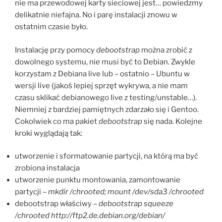
nie ma przewodowej karty sieciowej jest… powiedzmy
delikatnie niefajna. No i parę instalacji znowu w
ostatnim czasie było.
Instalację przy pomocy
debootstrap
można zrobić z
dowolnego systemu, nie musi być to Debian. Zwykle
korzystam z Debiana live lub – ostatnio – Ubuntu w
wersji live (jakoś lepiej sprzęt wykrywa, a nie mam
czasu sklikać debianowego live z testing/unstable…).
Niemniej z bardziej pamiętnych zdarzało się i Gentoo.
Cokolwiek co ma pakiet
debootstrap
się nada. Kolejne
kroki wyglądają tak:
utworzenie i sformatowanie partycji, na którą ma być
zrobiona instalacja
utworzenie punktu montowania, zamontowanie
partycji –
mkdir /chrooted; mount /dev/sda3 /chrooted
debootstrap właściwy –
debootstrap squeeze
/chrooted http://ftp2.de.debian.org/debian/