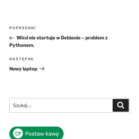
Nawigacja
Poprzedni
POPRZEDNI
wpisu
wpis
Wicd nie startuje w Debianie – problem z
Pythonem.
Następny
NASTĘPNE
wpis
Nowy laptop
Szukaj:
Szukaj