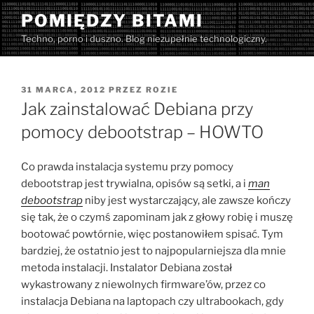
Przejdź
POMIĘDZY BITAMI
do
Techno, porno i duszno. Blog niezupełnie technologiczny.
treści
OPUBLIKOWANE
31 MARCA, 2012
PRZEZ
ROZIE
W
Jak zainstalować Debiana przy
pomocy debootstrap – HOWTO
Co prawda instalacja systemu przy pomocy
debootstrap jest trywialna, opisów są setki, a i
man
debootstrap
niby jest wystarczający, ale zawsze kończy
się tak, że o czymś zapominam jak z głowy robię i muszę
bootować powtórnie, więc postanowiłem spisać. Tym
bardziej, że ostatnio jest to najpopularniejsza dla mnie
metoda instalacji. Instalator Debiana został
wykastrowany z niewolnych firmware’ów, przez co
instalacja Debiana na laptopach czy ultrabookach, gdy