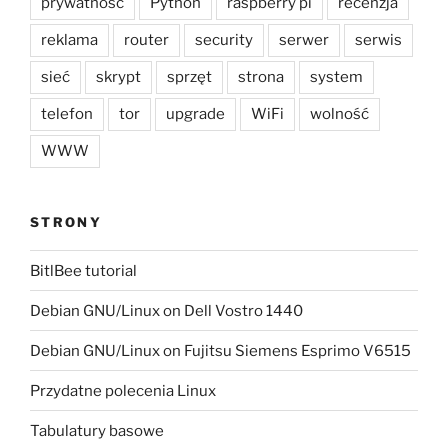
prywatność
Python
raspberry pi
recenzja
reklama
router
security
serwer
serwis
sieć
skrypt
sprzęt
strona
system
telefon
tor
upgrade
WiFi
wolność
WWW
STRONY
BitlBee tutorial
Debian GNU/Linux on Dell Vostro 1440
Debian GNU/Linux on Fujitsu Siemens Esprimo V6515
Przydatne polecenia Linux
Tabulatury basowe