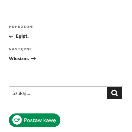
Nawigacja
Poprzedni
POPRZEDNI
wpisu
wpis
Egipt.
Następny
NASTĘPNE
wpis
Włosizm.
Szukaj:
Szukaj