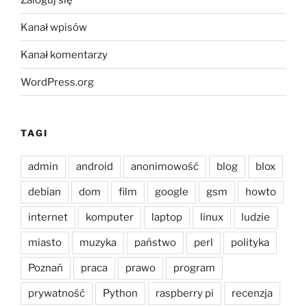
Kanał wpisów
Kanał komentarzy
WordPress.org
TAGI
admin
android
anonimowość
blog
blox
debian
dom
film
google
gsm
howto
internet
komputer
laptop
linux
ludzie
miasto
muzyka
państwo
perl
polityka
Poznań
praca
prawo
program
prywatność
Python
raspberry pi
recenzja