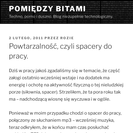
Przejdź
POMIĘDZY BITAMI
do
Techno, porno i duszno. Blog niezupełnie technologiczny.
treści
OPUBLIKOWANE
2 LUTEGO, 2011
PRZEZ
ROZIE
W
Powtarzalność, czyli spacery do
pracy.
Dziś w pracy jakoś zgadaliśmy się w temacie, że część
załogi ostatnio wcześniej wstaje i na dodatek ma
energię i ochotę na aktywność fizyczną o tej nieludzkiej
porze (siłownia, spacer). Strzeliłem, że ta pora roku tak
ma – nadchodzącą wiosnę się wyczuwa i w ogóle.
Ponieważ w moim przypadku chodzi o spacer do pracy,
połączony ze słuchaniem mp3 – wcześniej muzyka,
teraz odkryłem, że w końcu mam czas posłuchać