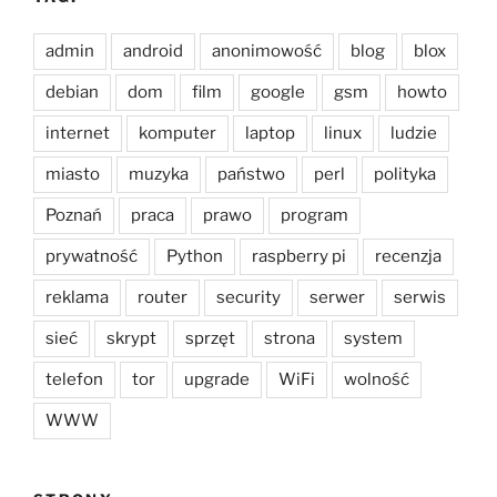
admin
android
anonimowość
blog
blox
debian
dom
film
google
gsm
howto
internet
komputer
laptop
linux
ludzie
miasto
muzyka
państwo
perl
polityka
Poznań
praca
prawo
program
prywatność
Python
raspberry pi
recenzja
reklama
router
security
serwer
serwis
sieć
skrypt
sprzęt
strona
system
telefon
tor
upgrade
WiFi
wolność
WWW