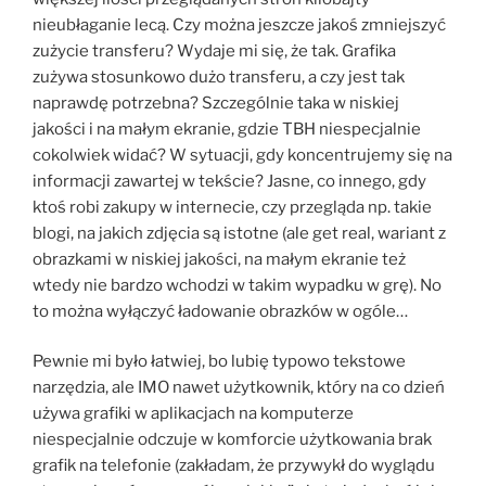
nieubłaganie lecą. Czy można jeszcze jakoś zmniejszyć
zużycie transferu? Wydaje mi się, że tak. Grafika
zużywa stosunkowo dużo transferu, a czy jest tak
naprawdę potrzebna? Szczególnie taka w niskiej
jakości i na małym ekranie, gdzie TBH niespecjalnie
cokolwiek widać? W sytuacji, gdy koncentrujemy się na
informacji zawartej w tekście? Jasne, co innego, gdy
ktoś robi zakupy w internecie, czy przegląda np. takie
blogi, na jakich zdjęcia są istotne (ale get real, wariant z
obrazkami w niskiej jakości, na małym ekranie też
wtedy nie bardzo wchodzi w takim wypadku w grę). No
to można wyłączyć ładowanie obrazków w ogóle…
Pewnie mi było łatwiej, bo lubię typowo tekstowe
narzędzia, ale IMO nawet użytkownik, który na co dzień
używa grafiki w aplikacjach na komputerze
niespecjalnie odczuje w komforcie użytkowania brak
grafik na telefonie (zakładam, że przywykł do wyglądu