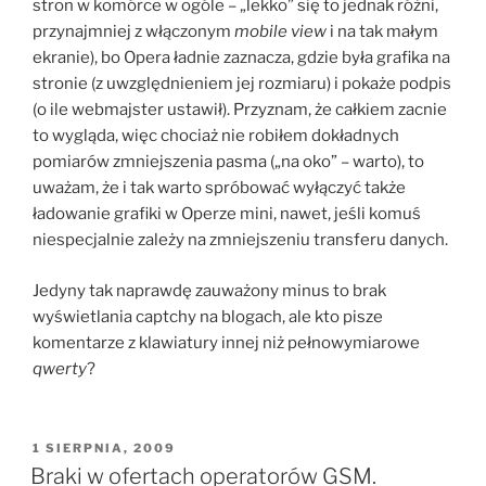
stron w komórce w ogóle – „lekko” się to jednak różni,
przynajmniej z włączonym
mobile view
i na tak małym
ekranie), bo Opera ładnie zaznacza, gdzie była grafika na
stronie (z uwzględnieniem jej rozmiaru) i pokaże podpis
(o ile webmajster ustawił). Przyznam, że całkiem zacnie
to wygląda, więc chociaż nie robiłem dokładnych
pomiarów zmniejszenia pasma („na oko” – warto), to
uważam, że i tak warto spróbować wyłączyć także
ładowanie grafiki w Operze mini, nawet, jeśli komuś
niespecjalnie zależy na zmniejszeniu transferu danych.
Jedyny tak naprawdę zauważony minus to brak
wyświetlania captchy na blogach, ale kto pisze
komentarze z klawiatury innej niż pełnowymiarowe
qwerty
?
OPUBLIKOWANE
1 SIERPNIA, 2009
W
Braki w ofertach operatorów GSM.