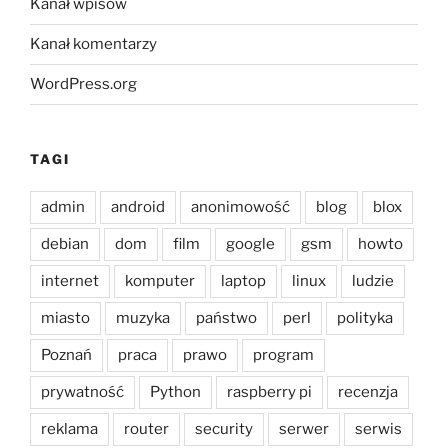
Kanał wpisów
Kanał komentarzy
WordPress.org
TAGI
admin
android
anonimowość
blog
blox
debian
dom
film
google
gsm
howto
internet
komputer
laptop
linux
ludzie
miasto
muzyka
państwo
perl
polityka
Poznań
praca
prawo
program
prywatność
Python
raspberry pi
recenzja
reklama
router
security
serwer
serwis