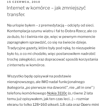
OPUBLIKOWANE
15 CZERWCA, 2010
W
Internet w komórce – jak zmniejszyć
transfer.
Na urlopie byłem – z premedytacją – odcięty od sieci.
Kontemplacja szumu wiatru i fal to Dobra Rzecz, ale co
za dużo, to i świnia nie zje, więc w pewnym momencie
zapragnąłem sprawdzić, co się na świecie dzieje.
Tradycyjne gazety, które były pod ręką, to niezupełnie
było to, o co mi chodziło, więc postanowiłem nadrobić
trochę zaległości, oraz dopracować sposób korzystania
z internetu w komórce.
Wszystko będę opisywał na podstawie
nienajnowszego, ale IMO nadal funkcjonalnego
(kategoria „po pierwsze ma dzwonić”, nie „all in one” )
telefonu komórkowego
Nokia 3110c
(o, równe 2 lata
temu już opisywałem, jak ten czas leci…) – rozmiar
ekranu to tylko 128×160 pikseli, 1,8 cala oraz
Opery mini