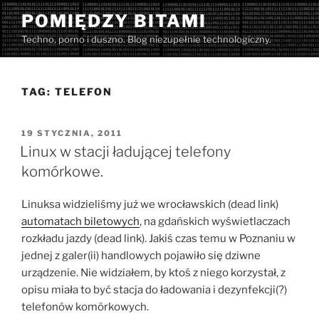
Przejdź
POMIĘDZY BITAMI
do
Techno, porno i duszno. Blog niezupełnie technologiczny.
treści
TAG:
TELEFON
OPUBLIKOWANE
19 STYCZNIA, 2011
W
Linux w stacji ładującej telefony
komórkowe.
Linuksa widzieliśmy już we wrocławskich (dead link)
automatach biletowych
, na gdańskich wyświetlaczach
rozkładu jazdy (dead link). Jakiś czas temu w Poznaniu w
jednej z galer(ii) handlowych pojawiło się dziwne
urządzenie. Nie widziałem, by ktoś z niego korzystał, z
opisu miała to być stacja do ładowania i dezynfekcji(?)
telefonów komórkowych.