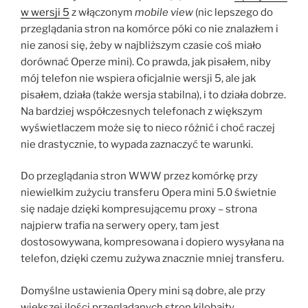
w wersji 5
z włączonym
mobile view
(nic lepszego do
przeglądania stron na komórce póki co nie znalazłem i
nie zanosi się, żeby w najbliższym czasie coś miało
dorównać Operze mini). Co prawda, jak pisałem, niby
mój telefon nie wspiera oficjalnie wersji 5, ale jak
pisałem, działa (także wersja stabilna), i to działa dobrze.
Na bardziej współczesnych telefonach z większym
wyświetlaczem może się to nieco różnić i choć raczej
nie drastycznie, to wypada zaznaczyć te warunki.
Do przeglądania stron WWW przez komórkę przy
niewielkim zużyciu transferu Opera mini 5.0 świetnie
się nadaje dzięki kompresującemu proxy – strona
najpierw trafia na serwery opery, tam jest
dostosowywana, kompresowana i dopiero wysyłana na
telefon, dzięki czemu zużywa znacznie mniej transferu.
Domyślne ustawienia Opery mini są dobre, ale przy
większej ilości przeglądanych stron kilobajty