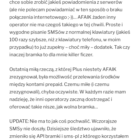
chce sobie zrobić jakieś powiadomienia z serwerów
(ale nie polecam powiadamiać w ten sposób o braku
połączenia internetowego ;-))… AFAIK żaden inny
operator nie ma czegoś takiego w tej chwili. Proste i
wygodne pisanie SMSów z normalnej klawiatury (jakieś
100 razy szybsze, niż z klawiatury telefonu, w moim
przypadku) to już zupełny – choć miły – dodatek. Tak czy
inaczej bramka to dla mnie killer ficzer.
Ostatnią miłą rzeczą, z której Plus niestety AFAIK
zrezygnował, była możliwość przelewania środków
między kontami prepaid. Czemu miłe (i czemu
zrezygnowali), chyba oczywiste. W każdym razie mam
nadzieję, że inni operatorzy zaczną dostrzegać i
oferować takie nisze, jak wolna bramka…
UPDATE: Nie ma to jak coś pochwalić. Wczorajsze
SMSy nie doszły. Dzisiejsze śledztwo ujawniło, że
zmieniło się API bramki i sms-pl z którego korzystałem