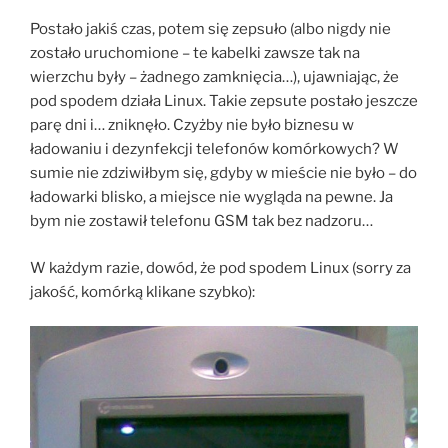
Postało jakiś czas, potem się zepsuło (albo nigdy nie
zostało uruchomione – te kabelki zawsze tak na
wierzchu były – żadnego zamknięcia…), ujawniając, że
pod spodem działa Linux. Takie zepsute postało jeszcze
parę dni i… zniknęło. Czyżby nie było biznesu w
ładowaniu i dezynfekcji telefonów komórkowych? W
sumie nie zdziwiłbym się, gdyby w mieście nie było – do
ładowarki blisko, a miejsce nie wygląda na pewne. Ja
bym nie zostawił telefonu GSM tak bez nadzoru…
W każdym razie, dowód, że pod spodem Linux (sorry za
jakość, komórką klikane szybko):