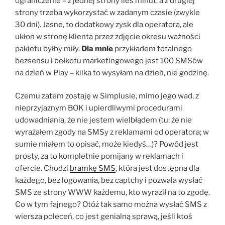
ograniczenie – z jednej strony ileś minut, a z drugiej
strony trzeba wykorzystać w zadanym czasie (zwykle
30 dni). Jasne, to dodatkowy zysk dla operatora, ale
ukłon w stronę klienta przez zdjęcie okresu ważności
pakietu byłby miły.
Dla mnie
przykładem totalnego
bezsensu i bełkotu marketingowego jest 100 SMSów
na dzień w Play – kilka to wysyłam na dzień, nie godzinę.
Czemu zatem zostaję w Simplusie, mimo jego wad, z
nieprzyjaznym BOK i upierdliwymi procedurami
udowadniania, że nie jestem wielbłądem (tu: że nie
wyrażałem zgody na SMSy z reklamami od operatora; w
sumie miałem to opisać, może kiedyś…)? Powód jest
prosty, za to kompletnie pomijany w reklamach i
ofercie. Chodzi
bramkę SMS
, która jest dostępna dla
każdego, bez logowania, bez captchy i pozwala wysłać
SMS ze strony WWW każdemu, kto wyraził na to zgodę.
Co w tym fajnego? Otóż tak samo można wysłać SMS z
wiersza poleceń, co jest genialną sprawą, jeśli ktoś