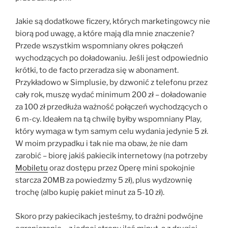
Jakie są dodatkowe ficzery, których marketingowcy nie
biorą pod uwagę, a które mają dla mnie znaczenie?
Przede wszystkim wspomniany okres połączeń
wychodzących po doładowaniu. Jeśli jest odpowiednio
krótki, to de facto przeradza się w abonament.
Przykładowo w Simplusie, by dzwonić z telefonu przez
cały rok, muszę wydać minimum 200 zł – doładowanie
za 100 zł przedłuża ważność połączeń wychodzących o
6 m-cy. Ideałem na tą chwilę byłby wspomniany Play,
który wymaga w tym samym celu wydania jedynie 5 zł.
W moim przypadku i tak nie ma obaw, że nie dam
zarobić – biorę jakiś pakiecik internetowy (na potrzeby
Mobiletu
oraz dostępu przez Operę mini spokojnie
starcza 20MB za powiedzmy 5 zł), plus wydzownię
trochę (albo kupię pakiet minut za 5-10 zł).
Skoro przy pakiecikach jesteśmy, to drażni podwójne