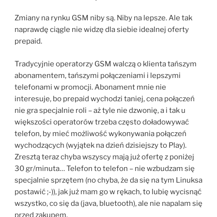
Zmiany na rynku GSM niby są. Niby na lepsze. Ale tak
naprawdę ciągle nie widzę dla siebie idealnej oferty
prepaid.
Tradycyjnie operatorzy GSM walczą o klienta tańszym
abonamentem, tańszymi połączeniami i lepszymi
telefonami w promocji. Abonament mnie nie
interesuje, bo prepaid wychodzi taniej, cena połączeń
nie gra specjalnie roli – aż tyle nie dzwonię, a i tak u
większości operatorów trzeba często doładowywać
telefon, by mieć możliwość wykonywania połączeń
wychodzących (wyjątek na dzień dzisiejszy to Play).
Zresztą teraz chyba wszyscy mają już ofertę z poniżej
30 gr/minuta… Telefon to telefon – nie wzbudzam się
specjalnie sprzętem (no chyba, że da się na tym Linuksa
postawić ;-)), jak już mam go w rękach, to lubię wycisnąć
wszystko, co się da (java, bluetooth), ale nie napalam się
przed zakupem.