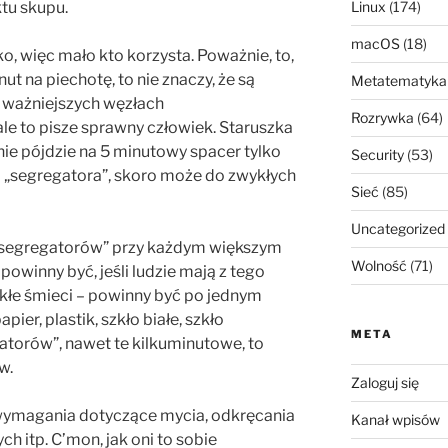
tu skupu.
Linux
(174)
macOS
(18)
o, więc mało kto korzysta. Poważnie, to,
ut na piechotę, to nie znaczy, że są
Metatematyka
hś ważniejszych węzłach
Rozrywka
(64)
le to pisze sprawny człowiek. Staruszka
ie pójdzie na 5 minutowy spacer tylko
Security
(53)
do „segregatora”, skoro może do zwykłych
Sieć
(85)
Uncategorized
segregatorów” przy każdym większym
Wolność
(71)
powinny być, jeśli ludzie mają z tego
ykłe śmieci – powinny być po jednym
ier, plastik, szkło białe, szkło
META
atorów”, nawet te kilkuminutowe, to
w.
Zaloguj się
wymagania dotyczące mycia, odkręcania
Kanał wpisów
 itp. C’mon, jak oni to sobie