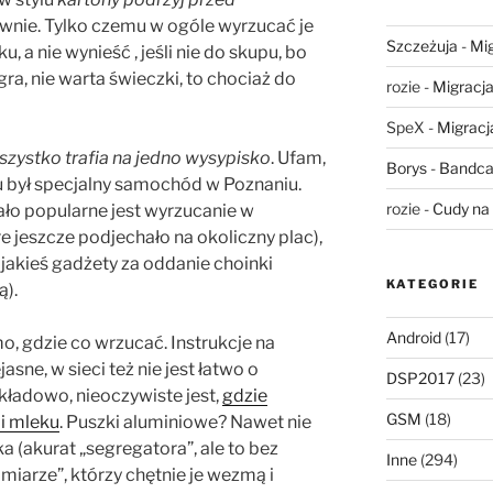
wnie. Tylko czemu w ogóle wyrzucać je
Szczeżuja
-
Mig
u, a nie wynieść , jeśli nie do skupu, bo
gra, nie warta świeczki, to chociaż do
rozie
-
Migracja,
SpeX
-
Migracja
wszystko trafia na jedno wysypisko
. Ufam,
Borys
-
Bandca
ku był specjalny samochód w Poznaniu.
rozie
-
Cudy na 
mało popularne jest wyrzucanie w
 jeszcze podjechało na okoliczny plac),
jakieś gadżety za oddanie choinki
KATEGORIE
ą).
Android
(17)
o, gdzie co wrzucać. Instrukcje na
jasne, w sieci też nie jest łatwo o
DSP2017
(23)
kładowo, nieoczywiste jest,
gdzie
GSM
(18)
i mleku
. Puszki aluminiowe? Nawet nie
 (akurat „segregatora”, ale to bez
Inne
(294)
omiarze”, którzy chętnie je wezmą i