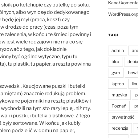
Kanał komenta
łoik po ketchupie czy butelkę po soku,
ogólnych, albo wyniosę do dedykowanego
WordPress.org
 będę jej mył (praca, koszt) czy
 w drodze do pracy (czas, poza tym
 zalecenia, w końcu te śmieci powinny i
TAGI
ów jest wiele rodzajów i nie ma co się
oryzować z tego, jak dokładnie
admin
an
nny być ogólne wytyczne, typu tu
blox
debi
ta), tu plastik, tu papier, a reszta powinna
gsm
howt
laptop
lin
zwedzki. Kaucjowane puszki i butelki
 pamiętam) znacznie redukują problem.
muzyka
p
ykowane pojemniki na resztę plastików i
Poznań
p
k wychodzili na tym sto razy lepiej, niż my,
i i puszki, i butelki plastikowe. Z tego
prywatność
ż były sortowane. W końcu jak kubły
recenzja
oblem podzielić w domu na papier,