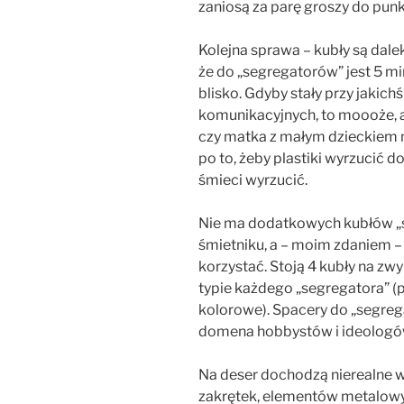
zaniosą za parę groszy do punk
Kolejna sprawa – kubły są dalek
że do „segregatorów” jest 5 min
blisko. Gdyby stały przy jakic
komunikacyjnych, to moooże, a
czy matka z małym dzieckiem n
po to, żeby plastiki wyrzucić 
śmieci wyrzucić.
Nie ma dodatkowych kubłów „
śmietniku, a – moim zdaniem – 
korzystać. Stoją 4 kubły na zw
typie każdego „segregatora” (pap
kolorowe). Spacery do „segreg
domena hobbystów i ideologó
Na deser dochodzą nierealne 
zakrętek, elementów metalowych