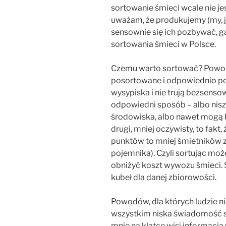
sortowanie śmieci wcale nie je
uważam, że produkujemy (my, ja
sensownie się ich pozbywać, 
sortowania śmieci w Polsce.
Czemu warto sortować? Powodó
posortowane i odpowiednio po
wysypiska i nie trują bezsenso
odpowiedni sposób – albo nis
środowiska, albo nawet mogą
drugi, mniej oczywisty, to fakt
punktów to mniej śmietników zw
pojemnika). Czyli sortując moż
obniżyć koszt wywozu śmieci. S
kubeł dla danej zbiorowości.
Powodów, dla których ludzie nie
wszystkim niska świadomość s
mnie na klatce wisi informacja