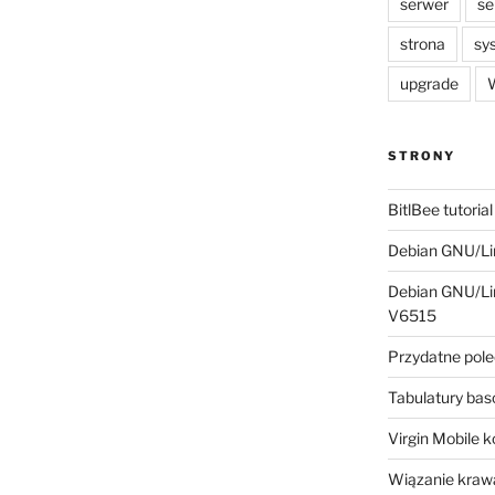
serwer
se
strona
sy
upgrade
W
STRONY
BitlBee tutorial
Debian GNU/Lin
Debian GNU/Lin
V6515
Przydatne pole
Tabulatury ba
Virgin Mobile 
Wiązanie krawa