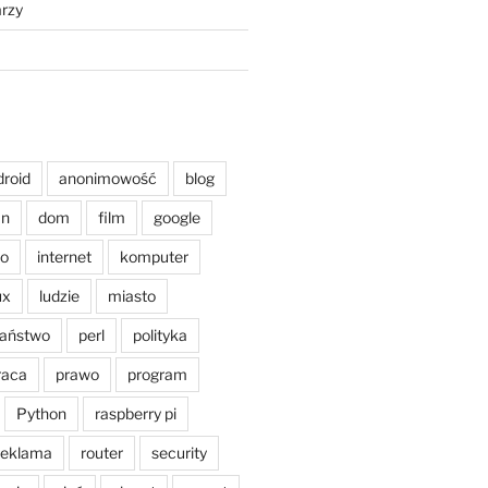
rzy
droid
anonimowość
blog
an
dom
film
google
o
internet
komputer
ux
ludzie
miasto
aństwo
perl
polityka
raca
prawo
program
Python
raspberry pi
reklama
router
security