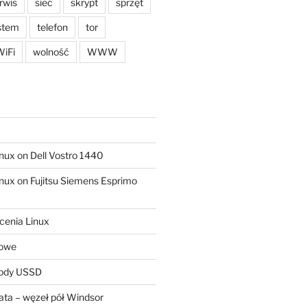
rwis
sieć
skrypt
sprzęt
stem
telefon
tor
iFi
wolność
WWW
ux on Dell Vostro 1440
ux on Fujitsu Siemens Esprimo
cenia Linux
sowe
kody USSD
ta – węzeł pół Windsor