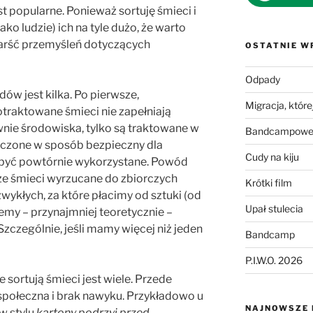
st popularne. Ponieważ sortuję śmieci i
ko ludzie) ich na tyle dużo, że warto
garść przemyśleń dotyczących
OSTATNIE W
Odpady
w jest kilka. Po pierwsze,
Migracja, której
traktowane śmieci nie zapełniają
wnie środowiska, tylko są traktowane w
Bandcampowe 
zczone w sposób bezpieczny dla
Cudy na kiju
 być powtórnie wykorzystane. Powód
, że śmieci wyrzucane do zbiorczych
Krótki film
ykłych, za które płacimy od sztuki (od
Upał stulecia
emy – przynajmniej teoretycznie –
zczególnie, jeśli mamy więcej niż jeden
Bandcamp
P.I.W.O. 2026
 sortują śmieci jest wiele. Przede
połeczna i brak nawyku. Przykładowo u
NAJNOWSZE
 w stylu
kartony podrzyj przed