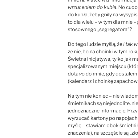
wrzuceniem do kubła
. No cudo
do kubła, żeby gniły na wysypisk
to dla wielu – w tym dla mnie – 
stosownego „segregatora”?
Do tego ludzie myślą, że
i tak 
że nie, bo na choinki w tym ro
Świetna inicjatywa, tylko jak 
specjalizowanym miejscu (które
dotarło do mnie, gdy dostałem 
(kalendarz i choinkę zapachow
Na tym nie koniec – nie wiadom
śmietnikach są niejednolite, nie
jednoznaczne informacje. Przy
wyrzucać kartony po napojach 
myślę – stawiam obok śmietnika
znaczenia), na szczęście są „zł