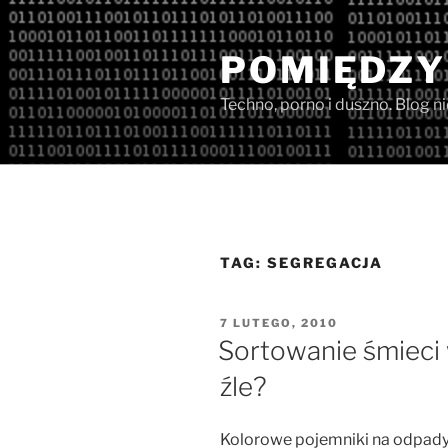
Przejdź
do
POMIĘDZY
treści
Techno, porno i duszno. Blog n
TAG:
SEGREGACJA
OPUBLIKOWANE
7 LUTEGO, 2010
W
Sortowanie śmieci 
źle?
Kolorowe pojemniki na odpady p