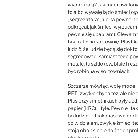
wyobrażają? Jak mam uwalony s
to albo wywalę ją do śmieci 
„segregatora”, ale na pewno nie
odkręcał, jak śmieci wyrzucam
pewnie się upapram). Olewam te
tak trafić na sortownię. Plastik
łudzić, że ludzie będą się dokt
segregować. Zamiast tego powi
metale, tu szkło (ew. białe i resz
być robiona w sortowniach.
Szczerze mówiąc, wolę model s
PET (zwykłe chyba też, ale nie
Plus przy śmietnikach były ded
papier (IIRC). I tyle. Pewnie i ta
bo ludzie jednak masowo oddawal
co widziałem, zwykłe śmieci te
stoją obok siebie, to żaden pr
plastik, reszta.