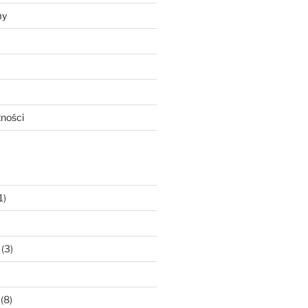
my
tności
1)
(3)
(8)