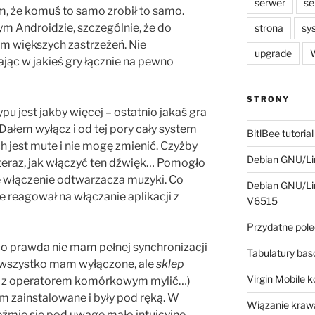
serwer
se
em, że komuś to samo zrobił to samo.
m Androidzie, szczególnie, że do
strona
sy
m większych zastrzeżeń. Nie
upgrade
W
jąc w jakieś gry łącznie na pewno
STRONY
pu jest jakby więcej – ostatnio jakaś gra
 Dałem wyłącz i od tej pory cały system
BitlBee tutorial
 jest mute i nie mogę zmienić. Czyżby
Debian GNU/Lin
teraz, jak włączyć ten dźwięk… Pomogło
ie włączenie odtwarzacza muzyki. Co
Debian GNU/Lin
 reagował na włączanie aplikacji z
V6515
Przydatne pole
o prawda nie mam pełnej synchronizacji
Tabulatury ba
e wszystko mam wyłączone, ale
sklep
Virgin Mobile 
się z operatorem komórkowym mylić…)
em zainstalowane i były pod ręką. W
Wiązanie krawa
weźmie się pod uwagę mało intuicyjne