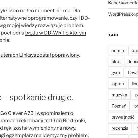
Kanał komenta
yli Cisco na ten moment nie ma. Dla
WordPress.org
lternatywne oprogramowanie, czyli DD-
wg mojej wiedzy rozwiązuje problem.
ie pochodna
błędu w DD-WRT o którym
TAGI
bnie.
admin
an
outerach Linksys został poprawiony
.
blox
debi
gsm
howt
laptop
lin
muzyka
p
 – spotkanie drugie.
Poznań
p
 Go Clever A73
i wspominałem o
prywatność
ramach reklamacji trafił do Biedronki,
od ręki został wymieniony na nowy.
recenzja
 drugi egzemplarz ma identyczny problem,