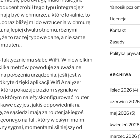
Yanosik pozio
ducent zrobił tego typu integrację z
ają być w chmurze, a które lokalnie, to
Licencja
, coraz bliżej mi do wrzucenia w chmurę
, najlepiej dwukrotnemu, różnymi
Kontakt
, że to raczej typowe dane, a nie same
Zasady
komputera.
Polityka prywa
 faktycznie ma słabe WiFi. W niewielkim
 kilka metrów powoduje zauważalne
a położenia urządzenia, jeśli jest w
ARCHIWA
kryte dzięki aplikacji Wifi Analyzer
, która pokazuje poziom sygnału w
lipiec 2026
(4)
na którym należy skonfigurować router
czerwiec 2026
iekawe czy jest jakiś odpowiednik na
ę, że sąsiedzi mają za router jakiegoś
maj 2026
(5)
conego na full, który w całym moim
kwiecień 2026
ny sygnał, momentami silniejszy od
marzec 2026
(