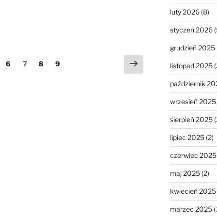
luty 2026
(8)
styczeń 2026
(
grudzień 2025
Następna
Strona
Strona
Strona
Strona
6
7
8
9
listopad 2025
(
strona
październik 20
wrzesień 2025
sierpień 2025
(
lipiec 2025
(2)
czerwiec 2025
maj 2025
(2)
kwiecień 2025
marzec 2025
(