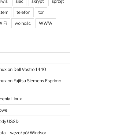
rwis
sieć
skrypt
sprzęt
stem
telefon
tor
iFi
wolność
WWW
ux on Dell Vostro 1440
ux on Fujitsu Siemens Esprimo
cenia Linux
sowe
kody USSD
ta – węzeł pół Windsor