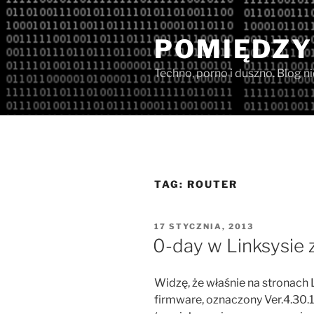
Przejdź
do
POMIĘDZY
treści
Techno, porno i duszno. Blog n
TAG:
ROUTER
OPUBLIKOWANE
17 STYCZNIA, 2013
W
0-day w Linksysie 
Widzę, że właśnie na stronach 
firmware, oznaczony Ver.4.30.16