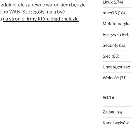
Linux
(174)
e zdalnie, ale zapewne warunkiem będzie
a po WAN. Szczegóły mają być
macOS
(18)
ia
na stronie firmy, która błąd znalazła
.
Metatematyka
Rozrywka
(64)
Security
(53)
Sieć
(85)
Uncategorized
Wolność
(71)
META
Zaloguj się
Kanał wpisów