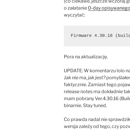
(co ciekawe, jeszcze wczoraj 
o załatanie
0-day opisywanego
wyczytać:
Firmware 4.30.16 (buil
Pora na aktualizację.
UPDATE: W komentarzu lolo nap
Jak nie ma, jak jest?
pomyślałem 
faktycznie. Zamiast tego pojawił
release notes ma dokładnie tak
mam pobrany Ver.4.30.16 (Build
binarnie. Stay tuned.
Co prawda nadal nie sprawdził
wersja zależy od tego, czy poz