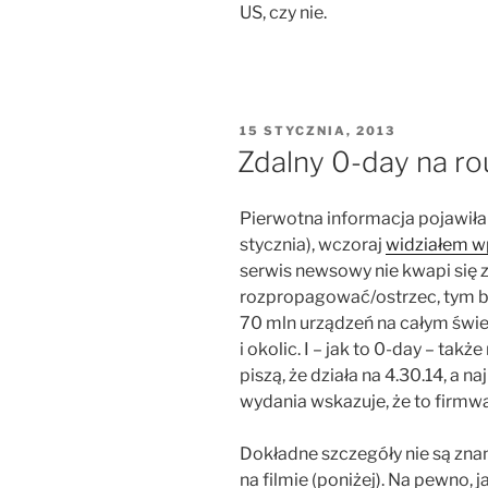
US, czy nie.
OPUBLIKOWANE
15 STYCZNIA, 2013
W
Zdalny 0-day na ro
Pierwotna informacja pojawiła 
stycznia), wczoraj
widziałem w
serwis newsowy nie kwapi się z
rozpropagować/ostrzec, tym bar
70 mln urządzeń na całym świ
i okolic. I – jak to 0-day – ta
piszą, że działa na 4.30.14 , a n
wydania wskazuje, że to firmwa
Dokładne szczegóły nie są zna
na filmie (poniżej). Na pewno, j