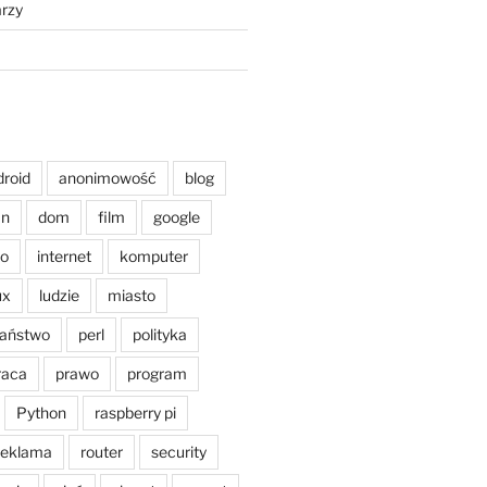
rzy
droid
anonimowość
blog
an
dom
film
google
o
internet
komputer
ux
ludzie
miasto
aństwo
perl
polityka
raca
prawo
program
Python
raspberry pi
reklama
router
security