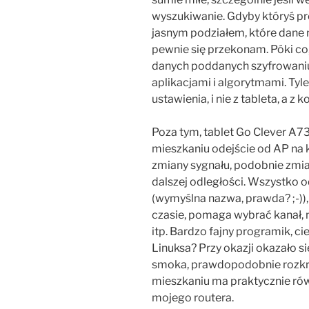
wyszukiwanie. Gdyby któryś pro
jasnym podziałem, które dane m
pewnie się przekonam. Póki co
danych poddanych szyfrowaniu
aplikacjami i algorytmami. Tyle
ustawienia, i nie z tableta, a z 
Poza tym, tablet Go Clever A73
mieszkaniu odejście od AP na
zmiany sygnału, podobnie zmian
dalszej odległości. Wszystko od
(wymyślna nazwa, prawda? ;-))
czasie, pomaga wybrać kanał, 
itp. Bardzo fajny programik, c
Linuksa? Przy okazji okazało si
smoka, prawdopodobnie rozkrę
mieszkaniu ma praktycznie rów
mojego routera.