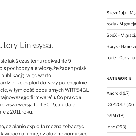
Szczeżuja
-
Mig
rozie
-
Migracja,
SpeX
-
Migracja
utery Linksysa.
Borys
-
Bandca
rozie
-
Cudy na 
się jakiś czas temu (dokładnie 9
pis pochodny
ale widzę, że żaden polski
 publikacją, więc warto
KATEGORIE
dziej, że exploit dotyczy potencjalnie
ecie, w tym dość popularnych WRT54GL
Android
(17)
kże najnowszego firmware’u. Co prawda
DSP2017
(23)
ajnowsza wersja to 4.30.15 , ale data
re z 2011 roku.
GSM
(18)
ne, działanie exploita można zobaczyć
Inne
(293)
ak widać na filmie, działa z poziomu sieci