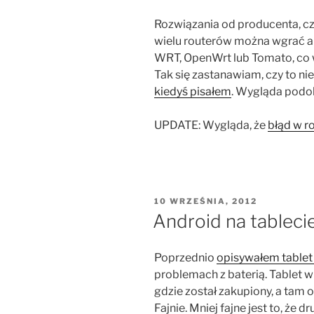
Rozwiązania od producenta, cz
wielu routerów można wgrać a
WRT, OpenWrt lub Tomato, co 
Tak się zastanawiam, czy to n
kiedyś pisałem
. Wygląda podo
UPDATE: Wygląda, że
błąd w r
OPUBLIKOWANE
10 WRZEŚNIA, 2012
W
Android na tablecie
Poprzednio
opisywałem tablet
problemach z baterią. Tablet w 
gdzie został zakupiony, a tam 
Fajnie. Mniej fajne jest to, że