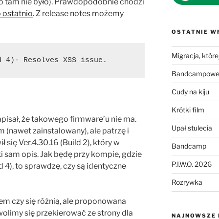
go tam nie było). Prawdopodobnie chodzi
 ostatnio
. Z release notes możemy
OSTATNIE W
Migracja, której
d 4)- Resolves XSS issue.
Bandcampowe 
Cudy na kiju
Krótki film
isał, że takowego firmware’u nie ma.
Upał stulecia
(nawet zainstalowany), ale patrzę i
 się Ver.4.30.16 (Build 2) , który w
Bandcamp
i sam opis. Jak będę przy kompie, gdzie
P.I.W.O. 2026
 4) , to sprawdzę, czy są identyczne
Rozrywka
em czy się różnią, ale proponowana
wolimy się przekierować ze strony dla
NAJNOWSZE