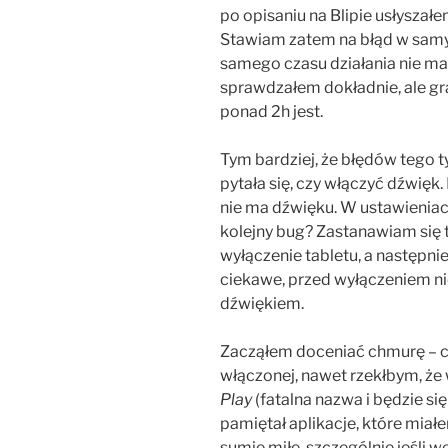
po opisaniu na Blipie usłyszał
Stawiam zatem na błąd w samy
samego czasu działania nie ma
sprawdzałem dokładnie, ale gra
ponad 2h jest.
Tym bardziej, że błędów tego ty
pytała się, czy włączyć dźwięk.
nie ma dźwięku. W ustawieniach
kolejny bug? Zastanawiam się 
wyłączenie tabletu, a następn
ciekawe, przed wyłączeniem nie
dźwiękiem.
Zacząłem doceniać chmurę – c
włączonej, nawet rzekłbym, ż
Play
(fatalna nazwa i będzie 
pamiętał aplikacje, które miał
sumie miłe, szczególnie jeśli 