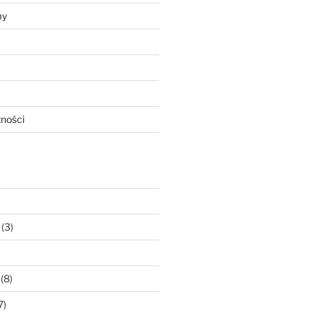
my
tności
(3)
(8)
7)