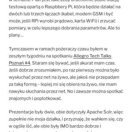
testową opartą o Raspbbery Pi, która będzie działać na
dwóch lub trzech łączach (kabel, modem GSM i być
może, jeśli RPi wyrobi prądowo, karta WiFi) i zrzucać
pomiary, w celu lepszego dobrania parametrów. Ale to
plany…
Tymczasem w ramach pożeraczy czasu byłem w
zeszłym tygodniu na spotkaniu
Allegro Tech Talks
Poznań #4
. Staram się bywać, jeśli akurat mam czas.
Jeśli dobrze zrozumiałem, po raz pierwszy można było
wysłuchać przez net na żywo, ale jakoś nie przepadam
za taką formą – lepiej mi się obiera na żywo, nie mam
nawyku słuchania przez net. No i zawsze można spotkać
znajomych i poplotkować.
Prezentacje były dwie, obie dotyczyły Apache Solr, więc
zupełnie nie moja działka, i przyznaję, że wahłem się, czy
w ogóle iść, ale obie były IMO bardzo dobrze i