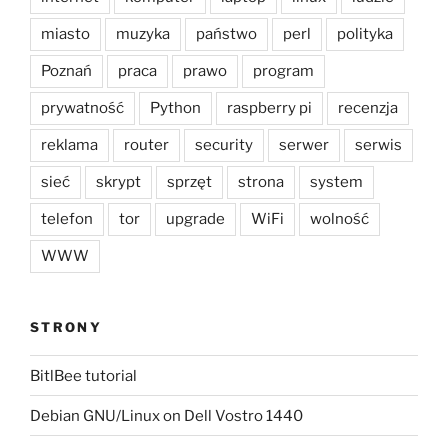
miasto
muzyka
państwo
perl
polityka
Poznań
praca
prawo
program
prywatność
Python
raspberry pi
recenzja
reklama
router
security
serwer
serwis
sieć
skrypt
sprzęt
strona
system
telefon
tor
upgrade
WiFi
wolność
WWW
STRONY
BitlBee tutorial
Debian GNU/Linux on Dell Vostro 1440