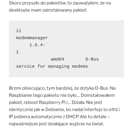
Skoro przyszło do pakietów, to zauważyłem, że na
desktopie mam zainstalowany pakiet:
ii  
modemmanager                         
     1.6.4-
1                                    
             amd64        D-Bus 
service for managing modems
Brzmi obiecująco, tym bardziej, że dotyka D-Bus. Na
Raspbianie tego pakietu nie było… Doinstalowałem
pakiet, reboot Raspberry Pi i… Działa. Nie jest
identycznie jak w Debianie, bo nadal interfejs to
eth1
i
IP pobiera automatycznie z DHCP. Ale to detale –
najważniejsze jest działające wyjście na świat.