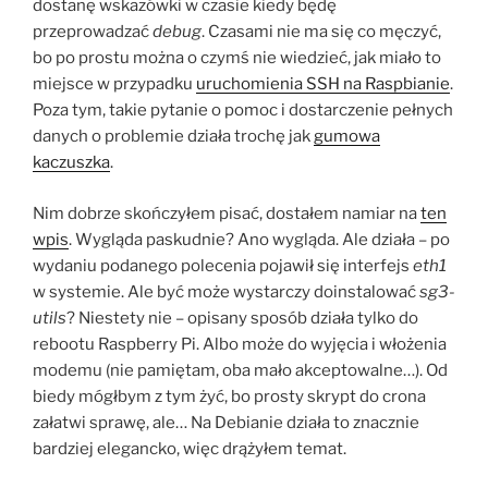
dostanę wskazówki w czasie kiedy będę
przeprowadzać
debug
. Czasami nie ma się co męczyć,
bo po prostu można o czymś nie wiedzieć, jak miało to
miejsce w przypadku
uruchomienia SSH na Raspbianie
.
Poza tym, takie pytanie o pomoc i dostarczenie pełnych
danych o problemie działa trochę jak
gumowa
kaczuszka
.
Nim dobrze skończyłem pisać, dostałem namiar na
ten
wpis
. Wygląda paskudnie? Ano wygląda. Ale działa – po
wydaniu podanego polecenia pojawił się interfejs
eth1
w systemie. Ale być może wystarczy doinstalować
sg3-
utils
? Niestety nie – opisany sposób działa tylko do
rebootu Raspberry Pi. Albo może do wyjęcia i włożenia
modemu (nie pamiętam, oba mało akceptowalne…). Od
biedy mógłbym z tym żyć, bo prosty skrypt do crona
załatwi sprawę, ale… Na Debianie działa to znacznie
bardziej elegancko, więc drążyłem temat.