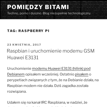
Przejdź
POMIĘDZY BITAMI
do
Techno, porno i duszno. Blog niezupełnie technologiczny.
treści
TAG:
RASPBERRY PI
OPUBLIKOWANE
23 KWIETNIA, 2017
W
Raspbian i uruchomienie modemu GSM
Huawei E3131
Uruchomienie
modemu Huawei E3131 (hilink) pod
Debianem
opisałem wcześniej. Ostatnio
pisałem
o
perypetiach związanych z tym, że
na Debianie działa
, na
Raspbian modem nie działa. Dziś zagadka została
rozwiązana.
Udałem się na kanał IRC Raspbiana, w nadziei, że