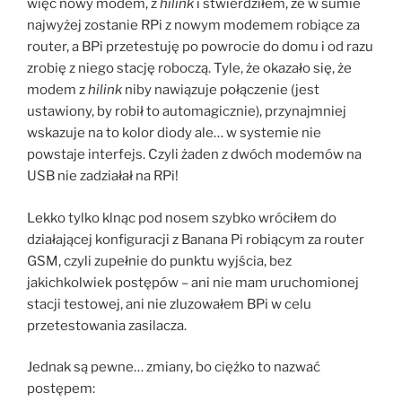
więc nowy modem, z
hilink
i stwierdziłem, że w sumie
najwyżej zostanie RPi z nowym modemem robiące za
router, a BPi przetestuję po powrocie do domu i od razu
zrobię z niego stację roboczą. Tyle, że okazało się, że
modem z
hilink
niby nawiązuje połączenie (jest
ustawiony, by robił to automagicznie), przynajmniej
wskazuje na to kolor diody ale… w systemie nie
powstaje interfejs. Czyli żaden z dwóch modemów na
USB nie zadziałał na RPi!
Lekko tylko klnąc pod nosem szybko wróciłem do
działającej konfiguracji z Banana Pi robiącym za router
GSM, czyli zupełnie do punktu wyjścia, bez
jakichkolwiek postępów – ani nie mam uruchomionej
stacji testowej, ani nie zluzowałem BPi w celu
przetestowania zasilacza.
Jednak są pewne… zmiany, bo ciężko to nazwać
postępem: