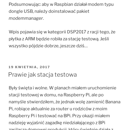
Podsumowując: aby w Raspbian działał modem typu
dongle USB, należy doinstalować pakiet
modemmanager
.
Wpis pojawia się w kategorii DSP2017 z racji tego, że
płytka z ARM będzie robiła za stację testową. Jeśli
wszystko pójdzie dobrze, jeszcze dziś…
OPUBLIKOWANE
19 KWIETNIA, 2017
W
Prawie jak stacja testowa
Były święta i wolne. W planach miałem uruchomienie
stacji testowej w domu, na Raspberry Pi, ale po
namyśle stwierdziłem, że jednak wolę zamienić Banana
Pi, robiące aktualnie za router u rodziców z moim
Raspberry Pi i testować na BPi. Przy okazji miałem
nadzieję wyjaśnić zagadkę niedziałającego z BPi
zasilacza domowej produkcji, który świetnie działa z