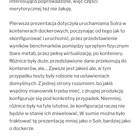
interesująco poprowadzone, więc części
merytorycznej też nie żałuję.
Pierwsza prezentacja dotyczyła uruchamiania Solra w
kontenerach dockerowych, poczynając od tego jak to
skonfigurować i uruchomić, przez przedstawienie
wyników benchmarków pomiędzy sprzętem fizycznym
(bare metal), przez pełną wirtualizację, po kontenery.
Różnice były duże, przedstawione dane przekonują do
kontenerów, ale… Zawsze jest jakieś
ale
, w tym
przypadku testy były robione na ustawieniach
domyślnych. Z jednej strony rozumiem, bo jakiś
wspólny mianownik trzeba mieć, z drugiej produkcję
konfiguruje się pod konkretny przypadek. Niemniej,
różnice były na tyle istotne, że konfiguracja raczej nie
będzie w stanie ich zniwelować. W sumie można było
traktować tę prezentację mniej jako o Solr, bardziej jako
o dockerze.