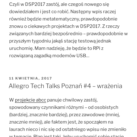
Czyli w DSP2017 zastój, ale czegoś nowego się
dowiedziałem i jest co robić. Następny wpis raczej
również będzie metatematyczny, prawdopodobnie
znowu o ciekawych projektach w DSP2017. Z rzeczy
związanych bardziej bezpośrednio – prawdopodobnie w
przyszłym tygodniu jakąś stację testową jednak
uruchomię. Mam nadzieję, że będzie to RPi z
rozwiązaną zagadką modemów USB…
OPUBLIKOWANE
11 KWIETNIA, 2017
W
Allegro Tech Talks Poznań #4 – wrażenia
W
projekcie abcc
panuje chwilowy zastój,
spowodowany czynnikami różnymi – od osobistych
(bardziej, znacznie bardziej), przez zawodowe (mniej,
znacznie mniej), ale faktem jest, że spocząłem na
laurach nieco i nic się od ostatniego wpisu nie zmieniło
w temacie. Plan jest taki, żeby uruchomić sobie stację