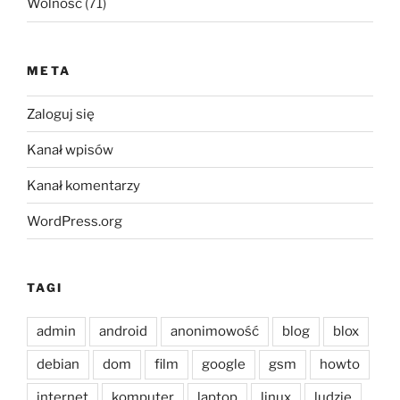
Wolność
(71)
META
Zaloguj się
Kanał wpisów
Kanał komentarzy
WordPress.org
TAGI
admin
android
anonimowość
blog
blox
debian
dom
film
google
gsm
howto
internet
komputer
laptop
linux
ludzie