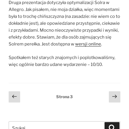
Druga prezentacja dotyczyła optymalizacji Solra w
Allegro. Jak pisałem, nie moja działka, więc momentami
była to trochę chińszczyzna (na zasadzie: nie wiem co to
dokładnie jest), ale opowiedziane przystępnie, ciekawie
i z przykładami. Mocno nieoczywiste przypadki i wyniki,
efekty dobre. Stawiam, że dla osób zajmujących się
Solrem perełka. Jest dostępna w
wersji online
.
Spotkałem też starych znajomych i poplotkowaliśmy,
więc ogólnie bardzo udane wydarzenie – 10/10.
Stronicowanie
Poprzednia
Nast
Strona
3
strona
stro
wpisów
Szukaj:
Szukaj