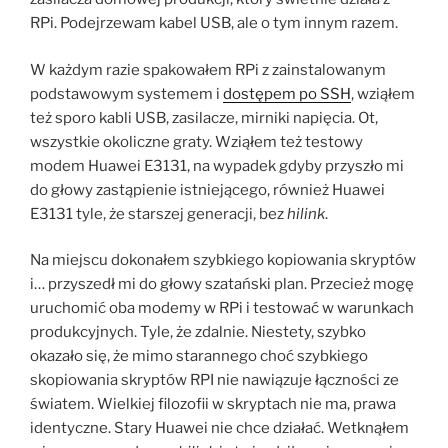
RPi. Podejrzewam kabel USB, ale o tym innym razem.
W każdym razie spakowałem RPi z zainstalowanym
podstawowym systemem i
dostępem po SSH
, wziąłem
też sporo kabli USB, zasilacze, mirniki napięcia. Ot,
wszystkie okoliczne graty. Wziąłem też testowy
modem Huawei E3131, na wypadek gdyby przyszło mi
do głowy zastąpienie istniejącego, również Huawei
E3131 tyle, że starszej generacji, bez
hilink
.
Na miejscu dokonałem szybkiego kopiowania skryptów
i… przyszedł mi do głowy szatański plan. Przecież mogę
uruchomić oba modemy w RPi i testować w warunkach
produkcyjnych. Tyle, że zdalnie. Niestety, szybko
okazało się, że mimo starannego choć szybkiego
skopiowania skryptów RPI nie nawiązuje łączności ze
światem. Wielkiej filozofii w skryptach nie ma, prawa
identyczne. Stary Huawei nie chce działać. Wetknąłem