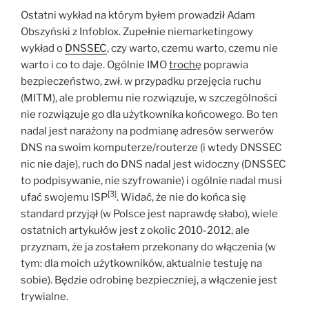
Ostatni wykład na którym byłem prowadził Adam
Obszyński z Infoblox. Zupełnie niemarketingowy
wykład o
DNSSEC
, czy warto, czemu warto, czemu nie
warto i co to daje. Ogólnie IMO
trochę
poprawia
bezpieczeństwo, zwł. w przypadku przejęcia ruchu
(MITM), ale problemu nie rozwiązuje, w szczególności
nie rozwiązuje go dla użytkownika końcowego. Bo ten
nadal jest narażony na podmianę adresów serwerów
DNS na swoim komputerze/routerze (i wtedy DNSSEC
nic nie daje), ruch do DNS nadal jest widoczny (DNSSEC
to podpisywanie, nie szyfrowanie) i ogólnie nadal musi
[3]
ufać swojemu ISP
. Widać, że nie do końca się
standard przyjął (w Polsce jest naprawdę słabo), wiele
ostatnich artykułów jest z okolic 2010-2012, ale
przyznam, że ja zostałem przekonany do włączenia (w
tym: dla moich użytkowników, aktualnie testuję na
sobie). Będzie odrobinę bezpieczniej, a włączenie jest
trywialne.