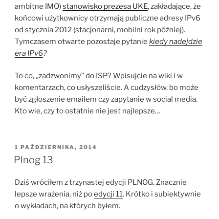
ambitne IMO)
stanowisko prezesa UKE
, zakładające, że
końcowi użytkownicy otrzymają publiczne adresy IPv6
od stycznia 2012 (stacjonarni, mobilni rok później).
Tymczasem otwarte pozostaje pytanie
kiedy nadejdzie
era IPv6
?
To co, „zadzwonimy” do ISP? Wpisujcie na wiki i w
komentarzach, co usłyszeliście. A cudzysłów, bo może
być zgłoszenie emailem czy zapytanie w social media.
Kto wie, czy to ostatnie nie jest najlepsze…
OPUBLIKOWANE
1 PAŹDZIERNIKA, 2014
W
Plnog 13
Dziś wróciłem z trzynastej edycji PLNOG. Znacznie
lepsze wrażenia, niż po
edycji 11
. Krótko i subiektywnie
o wykładach, na których byłem.