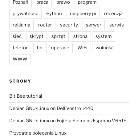
Poznań
praca
prawo
program
prywatność
Python
raspberry pi
recenzja
reklama
router
security
serwer
serwis
sieć
skrypt
sprzęt
strona
system
telefon
tor
upgrade
WiFi
wolność
WWW
STRONY
BitlBee tutorial
Debian GNU/Linux on Dell Vostro 1440
Debian GNU/Linux on Fujitsu Siemens Esprimo V6515
Przydatne polecenia Linux