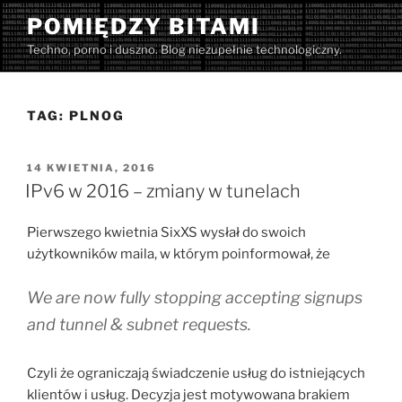
Przejdź
POMIĘDZY BITAMI
do
Techno, porno i duszno. Blog niezupełnie technologiczny.
treści
TAG:
PLNOG
OPUBLIKOWANE
14 KWIETNIA, 2016
W
IPv6 w 2016 – zmiany w tunelach
Pierwszego kwietnia SixXS wysłał do swoich
użytkowników maila, w którym poinformował, że
We are now fully stopping accepting signups
and tunnel & subnet requests.
Czyli że ograniczają świadczenie usług do istniejących
klientów i usług. Decyzja jest motywowana brakiem