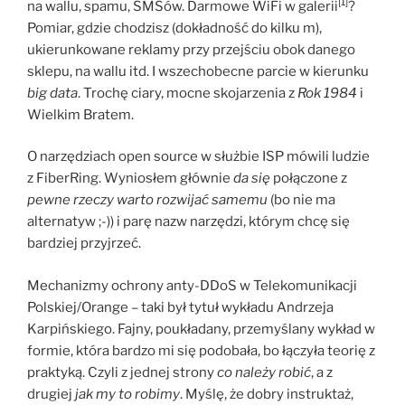
[1]
na wallu, spamu, SMSów. Darmowe WiFi w galerii
?
Pomiar, gdzie chodzisz (dokładność do kilku m),
ukierunkowane reklamy przy przejściu obok danego
sklepu, na wallu itd. I wszechobecne parcie w kierunku
big data
. Trochę ciary, mocne skojarzenia z
Rok 1984
i
Wielkim Bratem.
O narzędziach open source w służbie ISP mówili ludzie
z FiberRing. Wyniosłem głównie
da się
połączone z
pewne rzeczy warto rozwijać samemu
(bo nie ma
alternatyw ;-)) i parę nazw narzędzi, którym chcę się
bardziej przyjrzeć.
Mechanizmy ochrony anty-DDoS w Telekomunikacji
Polskiej/Orange – taki był tytuł wykładu Andrzeja
Karpińskiego. Fajny, poukładany, przemyślany wykład w
formie, która bardzo mi się podobała, bo łączyła teorię z
praktyką. Czyli z jednej strony
co należy robić
, a z
drugiej
jak my to robimy
. Myślę, że dobry instruktaż,