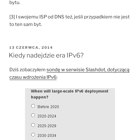
bytu.
[3] I swojemu ISP od DNS też, jeśli przypadkiem nie jest
to ten sam byt.
OPUBLIKOWANE
13 CZERWCA, 2014
W
Kiedy nadejdzie era IPv6?
Dziś zobaczyłem
sondę w serwisie Slashdot, dotyczącą
czasu wdrożenia IPv6
: