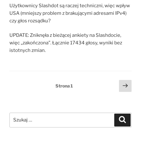
Użytkownicy Slashdot są raczej techniczni, więc wpływ
USA (mniejszy problem z brakującymi adresami IPv4)
czy głos rozsądku?
UPDATE: Zniknęła z bieżącej ankiety na Slashdocie,
więc „zakończona”. Łącznie 17434 głosy, wyniki bez
istotnych zmian.
Stronicowanie
Nast
Strona
1
stro
wpisów
Szukaj:
Szukaj