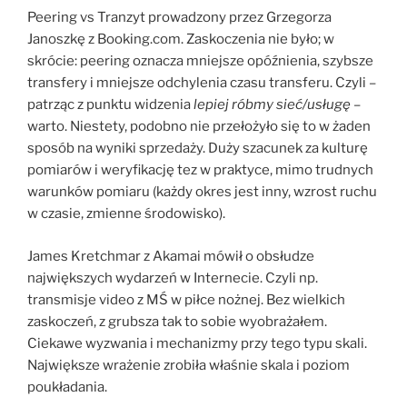
Peering vs Tranzyt prowadzony przez Grzegorza
Janoszkę z Booking.com. Zaskoczenia nie było; w
skrócie: peering oznacza mniejsze opóźnienia, szybsze
transfery i mniejsze odchylenia czasu transferu. Czyli –
patrząc z punktu widzenia
lepiej róbmy sieć/usługę
–
warto. Niestety, podobno nie przełożyło się to w żaden
sposób na wyniki sprzedaży. Duży szacunek za kulturę
pomiarów i weryfikację tez w praktyce, mimo trudnych
warunków pomiaru (każdy okres jest inny, wzrost ruchu
w czasie, zmienne środowisko).
James Kretchmar z Akamai mówił o obsłudze
największych wydarzeń w Internecie. Czyli np.
transmisje video z MŚ w piłce nożnej. Bez wielkich
zaskoczeń, z grubsza tak to sobie wyobrażałem.
Ciekawe wyzwania i mechanizmy przy tego typu skali.
Największe wrażenie zrobiła właśnie skala i poziom
poukładania.