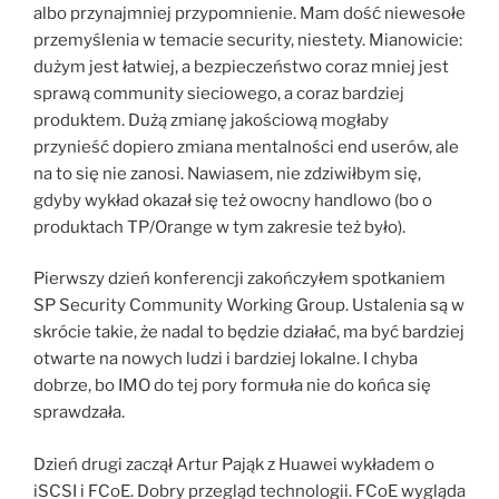
albo przynajmniej przypomnienie. Mam dość niewesołe
przemyślenia w temacie security, niestety. Mianowicie:
dużym jest łatwiej, a bezpieczeństwo coraz mniej jest
sprawą community sieciowego, a coraz bardziej
produktem. Dużą zmianę jakościową mogłaby
przynieść dopiero zmiana mentalności end userów, ale
na to się nie zanosi. Nawiasem, nie zdziwiłbym się,
gdyby wykład okazał się też owocny handlowo (bo o
produktach TP/Orange w tym zakresie też było).
Pierwszy dzień konferencji zakończyłem spotkaniem
SP Security Community Working Group. Ustalenia są w
skrócie takie, że nadal to będzie działać, ma być bardziej
otwarte na nowych ludzi i bardziej lokalne. I chyba
dobrze, bo IMO do tej pory formuła nie do końca się
sprawdzała.
Dzień drugi zaczął Artur Pająk z Huawei wykładem o
iSCSI i FCoE. Dobry przegląd technologii. FCoE wygląda