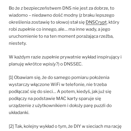
Bo że z bezpieczeństwem DNS nie jest za dobrze, to
wiadomo – niedawno dość modny (z braku lepszego
określenia zostawię to słowo) stał się
DNSCrypt
, który
robi zupełnie co innego, ale… ma inne wady, a jego
uruchomienie to na ten moment porażająca rzeźba,
niestety.
W każdym razie zupełnie prywatnie wykład inspirujący i
planuję wkrótce wpis(y?) o DNSSEC.
[1] Obawiam się, że do samego pomiaru położenia
wystarczy włączone WiFi w telefonie, nie trzeba
podłączać się do sieci… A potem, kiedyś, jak już się
podłączy na podstawie MAC karty sparuje się
urządzenie z użytkownikiem i dołoży parę puzzli do
układanki.
[2] Tak, kolejny wykład o tym, że DIY w sieciach ma rację