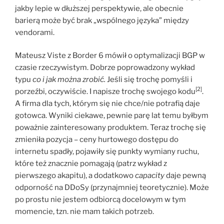
jakby lepie w dłuższej perspektywie, ale obecnie
barierą może być brak „wspólnego języka” między
vendorami.
Mateusz Viste z Border 6 mówił o optymalizacji BGP w
czasie rzeczywistym. Dobrze poprowadzony wykład
typu
co i jak można zrobić.
Jeśli się trochę pomyśli i
[2]
porzeźbi, oczywiście. I napisze trochę swojego kodu
.
A firma dla tych, którym się nie chce/nie potrafią daje
gotowca. Wyniki ciekawe, pewnie parę lat temu byłbym
poważnie zainteresowany produktem. Teraz trochę się
zmieniła pozycja – ceny hurtowego dostępu do
internetu spadły, pojawiły się punkty wymiany ruchu,
które też znacznie pomagają (patrz wykład z
pierwszego akapitu), a dodatkowo
capacity
daje pewną
odporność na DDoSy (przynajmniej teoretycznie). Może
po prostu nie jestem odbiorcą docelowym w tym
momencie, tzn. nie mam takich potrzeb.