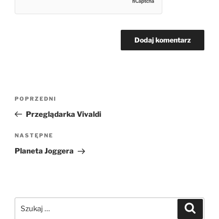
Nawigacja
Poprzedni
POPRZEDNI
wpisu
wpis
Przeglądarka Vivaldi
Następny
NASTĘPNE
wpis
Planeta Joggera
Szukaj:
Szukaj