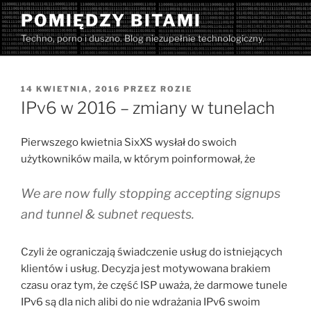
Przejdź
POMIĘDZY BITAMI
do
Techno, porno i duszno. Blog niezupełnie technologiczny.
treści
OPUBLIKOWANE
14 KWIETNIA, 2016
PRZEZ
ROZIE
W
IPv6 w 2016 – zmiany w tunelach
Pierwszego kwietnia SixXS wysłał do swoich
użytkowników maila, w którym poinformował, że
We are now fully stopping accepting signups
and tunnel & subnet requests.
Czyli że ograniczają świadczenie usług do istniejących
klientów i usług. Decyzja jest motywowana brakiem
czasu oraz tym, że część ISP uważa, że darmowe tunele
IPv6 są dla nich alibi do nie wdrażania IPv6 swoim