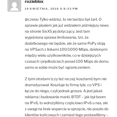
rozieblox
19 KWIETNIA, 2016 O 8:33 PM
@czesiu Tylko widzisz, to nie bardzo był żart. O
sprawie pisałem jak już widziałem późniejszy news
na stronie SixXS jej dotyczący. Jest tam
wyjaśniona sprawa limitowania, tzn. że
dodatkowego nie będzie, ale że same PoPy stoją
na VPSach z linkami 100/1000 Mbps, dzielonymi
między wielu użytkowników, co w dzisiejszych
czasach i prędkościach ponad 100 Mbps do domu
samo w sobie może być ograniczeniem.
Z tymi stratami (czy też raczej: kosztami) bym nie
dramatyzował. Kosztuje to firmę tyle, co VPS i
łącze do niego, czyli jednak grosze. A jest jakaś
reklama i budowanie marki. BTDT – jak był boom
na IPv6, to wdrożyliśmy częściowo IPv6 u nas, ale
z uwagi na brak wsparcia w sprzęcie, nie poszło do
klientów końcowych i zamiast tego postawiliśmy –