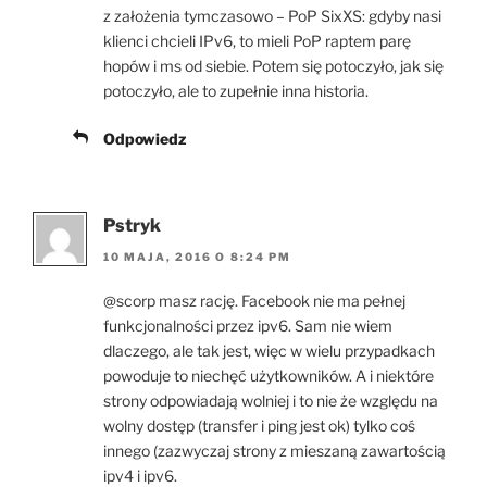
z założenia tymczasowo – PoP SixXS: gdyby nasi
klienci chcieli IPv6, to mieli PoP raptem parę
hopów i ms od siebie. Potem się potoczyło, jak się
potoczyło, ale to zupełnie inna historia.
Odpowiedz
Pstryk
10 MAJA, 2016 O 8:24 PM
@scorp masz rację. Facebook nie ma pełnej
funkcjonalności przez ipv6. Sam nie wiem
dlaczego, ale tak jest, więc w wielu przypadkach
powoduje to niechęć użytkowników. A i niektóre
strony odpowiadają wolniej i to nie że względu na
wolny dostęp (transfer i ping jest ok) tylko coś
innego (zazwyczaj strony z mieszaną zawartością
ipv4 i ipv6.