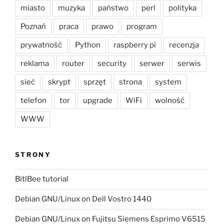
miasto
muzyka
państwo
perl
polityka
Poznań
praca
prawo
program
prywatność
Python
raspberry pi
recenzja
reklama
router
security
serwer
serwis
sieć
skrypt
sprzęt
strona
system
telefon
tor
upgrade
WiFi
wolność
WWW
STRONY
BitlBee tutorial
Debian GNU/Linux on Dell Vostro 1440
Debian GNU/Linux on Fujitsu Siemens Esprimo V6515