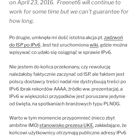
on April 23, 2016. Freenet6 will continue to
work for some time but we can’t guarantee for
how long.
Po drugie, umknęła mi dość istotna akcja pt.
zadzwoń
do ISP po IPv6
. Jest też uruchomiona
wiki
, gdzie można
wpisywać co udało się osiągnąć w sprawie IPv6.
Nie jestem do końca przekonany, czy rewolucję
należałoby faktycznie zaczynać od ISP, ale faktem jest
polscy dostawcy treści nadal nie dystrybuują treści po
IPv6 (brak rekordów AAAA, źródło ww. prezentacja), a
IPv6 w większości przypadków jest poruszane jedynie
od święta, na spotkaniach branżowych typu PLNOG.
Warto w tym momencie przypomnieć (nieco zbyt
ambitne IMO)
stanowisko prezesa UKE
, zakładające, że
końcowi użytkownicy otrzymają publiczne adresy IPv6