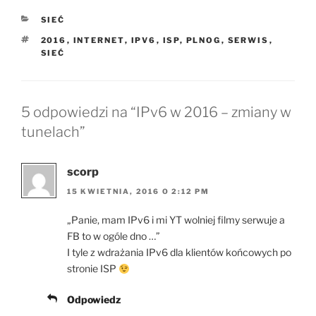
KATEGORIE
SIEĆ
TAGI
2016
,
INTERNET
,
IPV6
,
ISP
,
PLNOG
,
SERWIS
,
SIEĆ
5 odpowiedzi na “IPv6 w 2016 – zmiany w
tunelach”
scorp
15 KWIETNIA, 2016 O 2:12 PM
„Panie, mam IPv6 i mi YT wolniej filmy serwuje a
FB to w ogóle dno …”
I tyle z wdrażania IPv6 dla klientów końcowych po
stronie ISP
Odpowiedz