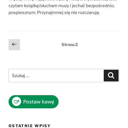
czytam książkę/słucham muzy i jechać bezpośrednio,
pospiesznym. Przynajmniej się nie rozczaruję.
Stronicowanie
Poprzednia
Strona
2
strona
wpisów
Szukaj:
Szukaj
OSTATNIE WPISY