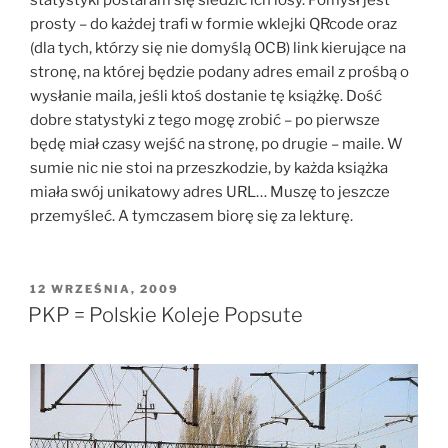
prosty – do każdej trafi w formie wklejki QRcode oraz
(dla tych, którzy się nie domyślą OCB) link kierujące na
stronę, na której będzie podany adres email z prośbą o
wysłanie maila, jeśli ktoś dostanie tę książkę. Dość
dobre statystyki z tego mogę zrobić – po pierwsze
będę miał czasy wejść na stronę, po drugie – maile. W
sumie nic nie stoi na przeszkodzie, by każda książka
miała swój unikatowy adres URL… Muszę to jeszcze
przemyśleć. A tymczasem biorę się za lekturę.
OPUBLIKOWANE
12 WRZEŚNIA, 2009
W
PKP = Polskie Koleje Popsute