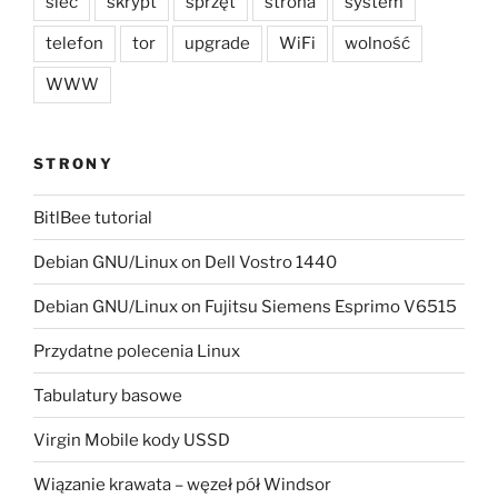
sieć
skrypt
sprzęt
strona
system
telefon
tor
upgrade
WiFi
wolność
WWW
STRONY
BitlBee tutorial
Debian GNU/Linux on Dell Vostro 1440
Debian GNU/Linux on Fujitsu Siemens Esprimo V6515
Przydatne polecenia Linux
Tabulatury basowe
Virgin Mobile kody USSD
Wiązanie krawata – węzeł pół Windsor