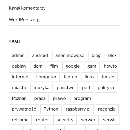
Kanał komentarzy
WordPress.org
TAGI
admin
android
anonimowość
blog
blox
debian
dom
film
google
gsm
howto
internet
komputer
laptop
linux
ludzie
miasto
muzyka
państwo
perl
polityka
Poznań
praca
prawo
program
prywatność
Python
raspberry pi
recenzja
reklama
router
security
serwer
serwis