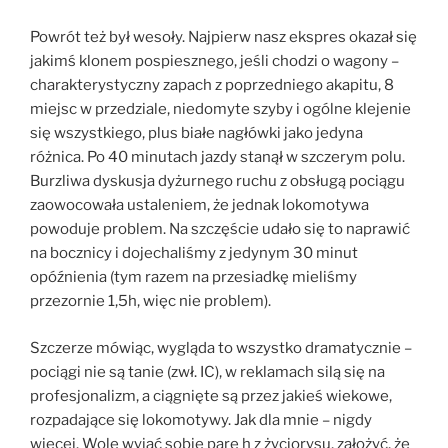
Powrót też był wesoły. Najpierw nasz ekspres okazał się
jakimś klonem pospiesznego, jeśli chodzi o wagony –
charakterystyczny zapach z poprzedniego akapitu, 8
miejsc w przedziale, niedomyte szyby i ogólne klejenie
się wszystkiego, plus białe nagłówki jako jedyna
różnica. Po 40 minutach jazdy stanął w szczerym polu.
Burzliwa dyskusja dyżurnego ruchu z obsługą pociągu
zaowocowała ustaleniem, że jednak lokomotywa
powoduje problem. Na szczęście udało się to naprawić
na bocznicy i dojechaliśmy z jedynym 30 minut
opóźnienia (tym razem na przesiadkę mieliśmy
przezornie 1,5h, więc nie problem).
Szczerze mówiąc, wygląda to wszystko dramatycznie –
pociągi nie są tanie (zwł. IC), w reklamach silą się na
profesjonalizm, a ciągnięte są przez jakieś wiekowe,
rozpadające się lokomotywy. Jak dla mnie – nigdy
więcej. Wolę wyjąć sobie parę h z życiorysu, założyć, że