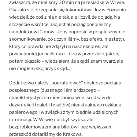
zwłaszcza, że mieliśmy 30 min na przesiadkę w W-wie.
Okazało się, że zepsuła się lokomotywa. Już w Poznaniu
wiedzieli, że coś z nią nie tak, ale liczyli, że dojadą. Na
szczęście wkrótce nadjechał pociąg pospieszny
(konduktor w IC mówi, żeby poprosić w pospiesznym o
skomunikowanie, co uczyniliśmy, bez efektu niestety),
który co prawda nie zdążył na nasz ekspres, ale
przynajmniej jechaliśmy (z Litzą w przedziale, jak się
potem okazało – wiedziałem, że skądś znam twarz, ale
nie mogłem skojarzyć skąd…).
Dodatkowo należy „pogratulować” obsłudze pociągu
pospiesznego (dusznego i śmierdzącego –
charakterystyczna mieszanina woni środków do
dezynfekcji toalet i fekaliów) nieaktualnego rozkładu
papierowego i w związku z tym błędnie udzielonych
informacji. W W-wie niezbyt szybka, ale
bezproblemowa zmiana biletów i bez większych
przeszkód dotarliśmy do Krakowa.