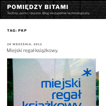
Przejdź
POMIĘDZY BITAMI
do
Techno, porno i duszno. Blog niezupełnie technologiczny.
treści
TAG:
PKP
OPUBLIKOWANE
28 WRZEŚNIA, 2012
W
Miejski regał książkowy.