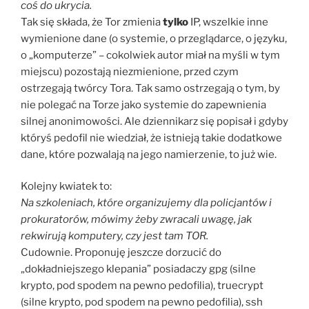
coś do ukrycia.
Tak się składa, że Tor zmienia
tylko
IP, wszelkie inne
wymienione dane (o systemie, o przeglądarce, o języku,
o „komputerze” – cokolwiek autor miał na myśli w tym
miejscu) pozostają niezmienione, przed czym
ostrzegają twórcy Tora. Tak samo ostrzegają o tym, by
nie polegać na Torze jako systemie do zapewnienia
silnej anonimowości. Ale dziennikarz się popisał i gdyby
któryś pedofil nie wiedział, że istnieją takie dodatkowe
dane, które pozwalają na jego namierzenie, to już wie.
Kolejny kwiatek to:
Na szkoleniach, które organizujemy dla policjantów i
prokuratorów, mówimy żeby zwracali uwagę, jak
rekwirują komputery, czy jest tam TOR.
Cudownie. Proponuję jeszcze dorzucić do
„dokładniejszego klepania” posiadaczy gpg (silne
krypto, pod spodem na pewno pedofilia), truecrypt
(silne krypto, pod spodem na pewno pedofilia), ssh