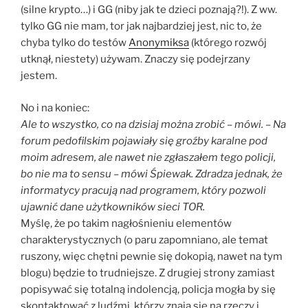
(silne krypto…) i GG (niby jak te dzieci poznają?!). Z ww.
tylko GG nie mam, tor jak najbardziej jest, nic to, że
chyba tylko do testów
Anonymiksa
(którego rozwój
utknął, niestety) używam. Znaczy się podejrzany
jestem.
No i na koniec:
Ale to wszystko, co na dzisiaj można zrobić – mówi. – Na
forum pedofilskim pojawiały się groźby karalne pod
moim adresem, ale nawet nie zgłaszałem tego policji,
bo nie ma to sensu – mówi Śpiewak. Zdradza jednak, że
informatycy pracują nad programem, który pozwoli
ujawnić dane użytkowników sieci TOR.
Myślę, że po takim nagłośnieniu elementów
charakterystycznych (o paru zapomniano, ale temat
ruszony, więc chętni pewnie się dokopią, nawet na tym
blogu) będzie to trudniejsze. Z drugiej strony zamiast
popisywać się totalną indolencją, policja mogła by się
skontaktować z ludźmi, którzy znają się na rzeczy i