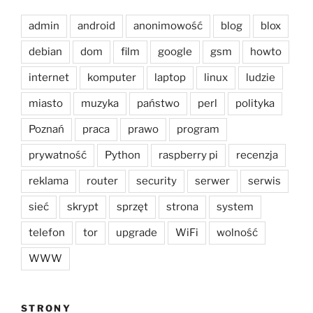
admin
android
anonimowość
blog
blox
debian
dom
film
google
gsm
howto
internet
komputer
laptop
linux
ludzie
miasto
muzyka
państwo
perl
polityka
Poznań
praca
prawo
program
prywatność
Python
raspberry pi
recenzja
reklama
router
security
serwer
serwis
sieć
skrypt
sprzęt
strona
system
telefon
tor
upgrade
WiFi
wolność
WWW
STRONY