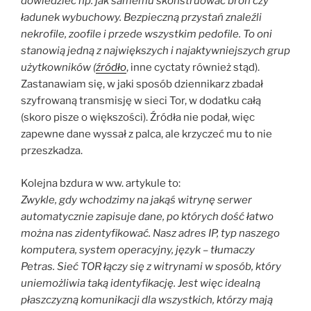
dowiedzieć np. jak samemu skonstruować broń czy
ładunek wybuchowy. Bezpieczną przystań znaleźli
nekrofile, zoofile i przede wszystkim pedofile. To oni
stanowią jedną z największych i najaktywniejszych grup
użytkowników (
źródło
, inne cyctaty również stąd).
Zastanawiam się, w jaki sposób dziennikarz zbadał
szyfrowaną transmisję w sieci Tor, w dodatku całą
(skoro pisze o większości). Źródła nie podał, więc
zapewne dane wyssał z palca, ale krzyczeć mu to nie
przeszkadza.
Kolejna bzdura w ww. artykule to:
Zwykle, gdy wchodzimy na jakąś witrynę serwer
automatycznie zapisuje dane, po których dość łatwo
można nas zidentyfikować. Nasz adres IP, typ naszego
komputera, system operacyjny, język – tłumaczy
Petras. Sieć TOR łączy się z witrynami w sposób, który
uniemożliwia taką identyfikację. Jest więc idealną
płaszczyzną komunikacji dla wszystkich, którzy mają