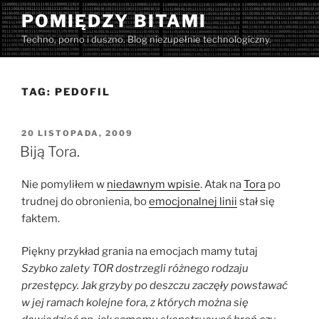
Przejdź
POMIĘDZY BITAMI
do
Techno, porno i duszno. Blog niezupełnie technologiczny.
treści
TAG:
PEDOFIL
OPUBLIKOWANE
20 LISTOPADA, 2009
W
Biją Tora.
Nie pomyliłem w
niedawnym wpisie
. Atak na
Tora
po
trudnej do obronienia, bo
emocjonalnej linii
stał się
faktem.
Piękny przykład grania na emocjach mamy tutaj
Szybko zalety TOR dostrzegli różnego rodzaju
przestępcy. Jak grzyby po deszczu zaczęły powstawać
w jej ramach kolejne fora, z których można się