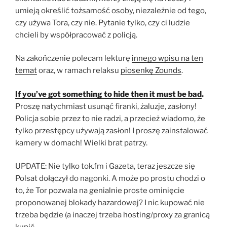
umieją określić tożsamość osoby, niezależnie od tego,
czy używa Tora, czy nie. Pytanie tylko, czy ci ludzie
chcieli by współpracować z policją.
Na zakończenie polecam lekturę
innego wpisu na ten
temat
oraz, w ramach relaksu
piosenkę Zounds
.
If you’ve got something to hide then it must be bad
.
Proszę natychmiast usunąć firanki, żaluzje, zasłony!
Policja sobie przez to nie radzi, a przecież wiadomo, że
tylko przestępcy używają zasłon! I proszę zainstalować
kamery w domach! Wielki brat patrzy.
UPDATE: Nie tylko tok.fm i Gazeta, teraz jeszcze się
Polsat dołączył do nagonki. A może po prostu chodzi o
to, że Tor pozwala na genialnie proste ominięcie
proponowanej blokady hazardowej? I nic kupować nie
trzeba będzie (a inaczej trzeba hosting/proxy za granicą