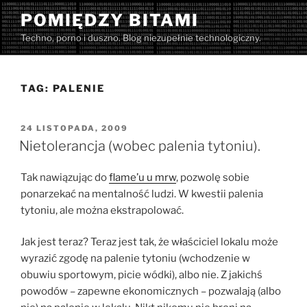
Przejdź
POMIĘDZY BITAMI
do
Techno, porno i duszno. Blog niezupełnie technologiczny.
treści
TAG:
PALENIE
OPUBLIKOWANE
24 LISTOPADA, 2009
W
Nietolerancja (wobec palenia tytoniu).
Tak nawiązując do
flame’u u mrw
, pozwolę sobie
ponarzekać na mentalność ludzi. W kwestii palenia
tytoniu, ale można ekstrapolować.
Jak jest teraz? Teraz jest tak, że właściciel lokalu może
wyrazić zgodę na palenie tytoniu (wchodzenie w
obuwiu sportowym, picie wódki), albo nie. Z jakichś
powodów – zapewne ekonomicznych – pozwalają (albo