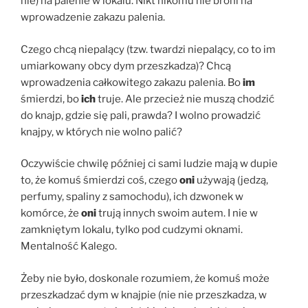
nie) na palenie w lokalu. Nikt nikomu nie broni na
wprowadzenie zakazu palenia.
Czego chcą niepalący (tzw. twardzi niepalący, co to im
umiarkowany obcy dym przeszkadza)? Chcą
wprowadzenia całkowitego zakazu palenia. Bo
im
śmierdzi, bo
ich
truje. Ale przecież nie muszą chodzić
do knajp, gdzie się pali, prawda? I wolno prowadzić
knajpy, w których nie wolno palić?
Oczywiście chwilę później ci sami ludzie mają w dupie
to, że komuś śmierdzi coś, czego
oni
używają (jedzą,
perfumy, spaliny z samochodu), ich dzwonek w
komórce, że
oni
trują innych swoim autem. I nie w
zamkniętym lokalu, tylko pod cudzymi oknami.
Mentalność Kalego.
Żeby nie było, doskonale rozumiem, że komuś może
przeszkadzać dym w knajpie (nie nie przeszkadza, w