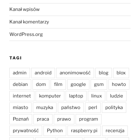
Kanał wpisów
Kanał komentarzy
WordPress.org
TAGI
admin
android
anonimowość
blog
blox
debian
dom
film
google
gsm
howto
internet
komputer
laptop
linux
ludzie
miasto
muzyka
państwo
perl
polityka
Poznań
praca
prawo
program
prywatność
Python
raspberry pi
recenzja