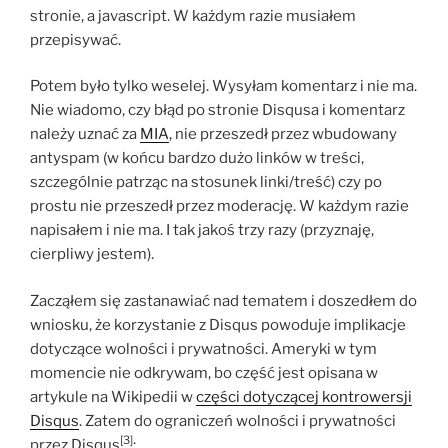
stronie, a javascript. W każdym razie musiałem
przepisywać.
Potem było tylko weselej. Wysyłam komentarz i nie ma.
Nie wiadomo, czy błąd po stronie Disqusa i komentarz
należy uznać za
MIA
, nie przeszedł przez wbudowany
antyspam (w końcu bardzo dużo linków w treści,
szczególnie patrząc na stosunek linki/treść) czy po
prostu nie przeszedł przez moderację. W każdym razie
napisałem i nie ma. I tak jakoś trzy razy (przyznaję,
cierpliwy jestem).
Zacząłem się zastanawiać nad tematem i doszedłem do
wniosku, że korzystanie z Disqus powoduje implikacje
dotyczące wolności i prywatności. Ameryki w tym
momencie nie odkrywam, bo część jest opisana w
artykule na Wikipedii w
części dotyczącej kontrowersji
Disqus
. Zatem do ograniczeń wolności i prywatności
[3]
przez Disqus
: