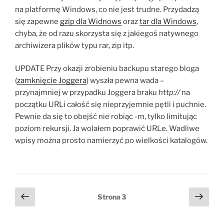
na platformę Windows, co nie jest trudne. Przydadzą
się zapewne
gzip dla Widnows
oraz
tar dla Windows
,
chyba, że od razu skorzysta się z jakiegoś natywnego
archiwizera plików typu rar, zip itp.
UPDATE Przy okazji zrobieniu backupu starego bloga
(
zamknięcie Joggera
) wyszła pewna wada –
przynajmniej w przypadku Joggera braku
http://
na
początku URLi całość się nieprzyjemnie pętli i puchnie.
Pewnie da się to obejść nie robiąc -m, tylko limitując
poziom rekursji. Ja wolałem poprawić URLe. Wadliwe
wpisy można prosto namierzyć po wielkości katalogów.
Stronicowanie
Poprzednia
Nast
Strona
3
strona
stro
wpisów