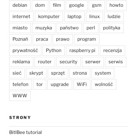
debian
dom
film
google
gsm
howto
internet
komputer
laptop
linux
ludzie
miasto
muzyka
państwo
perl
polityka
Poznań
praca
prawo
program
prywatność
Python
raspberry pi
recenzja
reklama
router
security
serwer
serwis
sieć
skrypt
sprzęt
strona
system
telefon
tor
upgrade
WiFi
wolność
WWW
STRONY
BitlBee tutorial