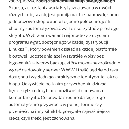
zabezpieczyć
robiąc samemu backup swojego bloga
.
Szansa, że nastąpi awaria krytyczna awaria w dwóch
różnych miejscach, jest pomijalna. Tak naprawdę samo
jednorazowe skopiowanie to jedno polecenie, jeśli
chcemy zautomatyzować, warto skorzystać z prostego
skryptu. Wybrałem wariant najprostszy, z użyciem
programu
wget
, dostępnego w każdej dystrybucji
[2]
Linuksa
, który powinien działać na każdej platformie
blogowej (udostępniającej wszystkie wpisy bez
logowania), a tworzy backup, który można bezpośrednio
wgrać na dowolny serwer WWW i treść będzie od razu
dostępna i wyglądająca praktycznie identycznie, jak na
blogu. Oczywiście po takim przywróceniu działać
będzie tylko odczyt, bez możliwości dodawania
komentarzy itp. Co prawda średnio da się z tego
automatycznie przywrócić w pełnej formie czy
przenieść na inny silnik blogowy, ale najważniejsza
rzecz, czyli treść, jest zachowana.