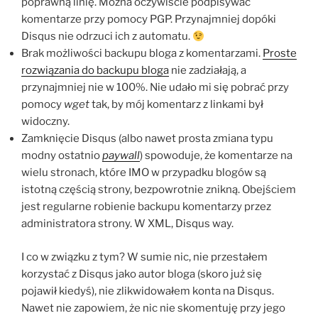
poprawną linię. Można oczywiście podpisywać
komentarze przy pomocy PGP. Przynajmniej dopóki
Disqus nie odrzuci ich z automatu.
Brak możliwości backupu bloga z komentarzami.
Proste
rozwiązania do backupu bloga
nie zadziałają, a
przynajmniej nie w 100%. Nie udało mi się pobrać przy
pomocy
wget
tak, by mój komentarz z linkami był
widoczny.
Zamknięcie Disqus (albo nawet prosta zmiana typu
modny ostatnio
paywall
) spowoduje, że komentarze na
wielu stronach, które IMO w przypadku blogów są
istotną częścią strony, bezpowrotnie znikną. Obejściem
jest regularne robienie backupu komentarzy przez
administratora strony. W XML, Disqus way.
I co w związku z tym? W sumie nic, nie przestałem
korzystać z Disqus jako autor bloga (skoro już się
pojawił kiedyś), nie zlikwidowałem konta na Disqus.
Nawet nie zapowiem, że nic nie skomentuję przy jego