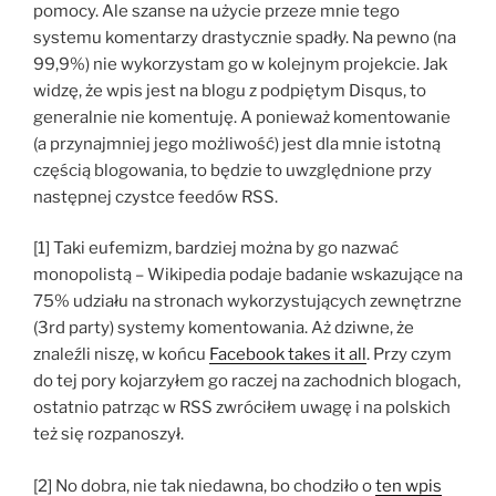
pomocy. Ale szanse na użycie przeze mnie tego
systemu komentarzy drastycznie spadły. Na pewno (na
99,9%) nie wykorzystam go w kolejnym projekcie. Jak
widzę, że wpis jest na blogu z podpiętym Disqus, to
generalnie nie komentuję. A ponieważ komentowanie
(a przynajmniej jego możliwość) jest dla mnie istotną
częścią blogowania, to będzie to uwzględnione przy
następnej czystce feedów RSS.
[1] Taki eufemizm, bardziej można by go nazwać
monopolistą – Wikipedia podaje badanie wskazujące na
75% udziału na stronach wykorzystujących zewnętrzne
(3rd party) systemy komentowania. Aż dziwne, że
znaleźli niszę, w końcu
Facebook takes it all
. Przy czym
do tej pory kojarzyłem go raczej na zachodnich blogach,
ostatnio patrząc w RSS zwróciłem uwagę i na polskich
też się rozpanoszył.
[2] No dobra, nie tak niedawna, bo chodziło o
ten wpis