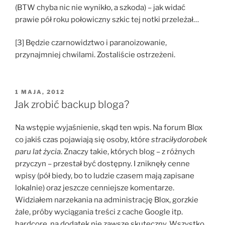
(BTW chyba nic nie wynikło, a szkoda) – jak widać
prawie pół roku połowiczny szkic tej notki przeleżał…
[3] Będzie czarnowidztwo i paranoizowanie,
przynajmniej chwilami. Zostaliście ostrzeżeni.
OPUBLIKOWANE
1 MAJA, 2012
W
Jak zrobić backup bloga?
Na wstępie wyjaśnienie, skąd ten wpis. Na forum Blox
co jakiś czas pojawiają się osoby, które
straciłydorobek
paru lat życia
. Znaczy takie, których blog – z różnych
przyczyn – przestał być dostępny. I zniknęły cenne
wpisy (pół biedy, bo to ludzie czasem mają zapisane
lokalnie) oraz jeszcze cenniejsze komentarze.
Widziałem narzekania na administrację Blox, gorzkie
żale, próby wyciągania treści z cache Google itp.
hardcore, na dodatek nie zawsze skuteczny. Wszystko