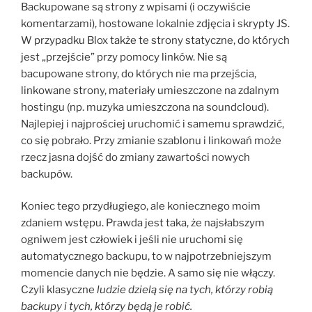
Backupowane są strony z wpisami (i oczywiście
komentarzami), hostowane lokalnie zdjęcia i skrypty JS.
W przypadku Blox także te strony statyczne, do których
jest „przejście” przy pomocy linków. Nie są
bacupowane strony, do których nie ma przejścia,
linkowane strony, materiały umieszczone na zdalnym
hostingu (np. muzyka umieszczona na soundcloud).
Najlepiej i najprościej uruchomić i samemu sprawdzić,
co się pobrało. Przy zmianie szablonu i linkowań może
rzecz jasna dojść do zmiany zawartości nowych
backupów.
Koniec tego przydługiego, ale koniecznego moim
zdaniem wstępu. Prawda jest taka, że najsłabszym
ogniwem jest człowiek i jeśli nie uruchomi się
automatycznego backupu, to w najpotrzebniejszym
momencie danych nie będzie. A samo się nie włączy.
Czyli klasyczne
ludzie dzielą się na tych, którzy robią
backupy i tych, którzy będą je robić.