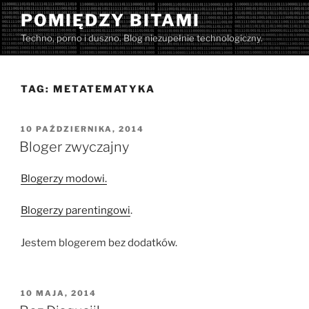
Przejdź
POMIĘDZY BITAMI
do
Techno, porno i duszno. Blog niezupełnie technologiczny.
treści
TAG:
METATEMATYKA
OPUBLIKOWANE
10 PAŹDZIERNIKA, 2014
W
Bloger zwyczajny
Blogerzy modowi.
Blogerzy parentingowi
.
Jestem blogerem bez dodatków.
OPUBLIKOWANE
10 MAJA, 2014
W