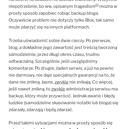
[1]
niepotrzebnie, bo ww. opisanym
tragediom
można w
prosty sposób zapobiec robiąc backup bloga.
Oczywiście problem nie dotyczy tylko Blox, tak samo
może zdarzyć się na innych platformach.
Trzeba uświadomić sobie dwie rzeczy. Po pierwsze,
blog, a dokładnie jego zawartość jest treścią tworzoną
samodzielnie, przez długi okres czasu, trudno
odtwarzalną. Szczególnie, jeśli uwzględnimy
komentarze. Po drugie, żaden serwis, a już na pewno
nie darmowy, nie daje specjalnych gwarancji na to, że
dane nie znikną. Jasne,
zwykle
nie znikają. Co więcej,
jeśli nawet znikną, to
zwykle
administracja serwisu ma
backup, który może przywrócić. Jednak awarie i błędy
ludzkie (samodzielne skasowanie notatki lub bloga) się
zdarzały, zdarzają i będą zdarzać.
Przed takimi sytuacjami można w prosty sposób się