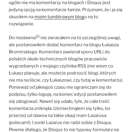
ogóle nie ma komentarzy na blogach i Disqus jest
jedyną opcją na komentarze tamże. Przyznam, że i ja się
skusiłem na
moim tumblrowym blog
u na to
rozwiązanie.
[2]
Do niedawna
nie zwracałem na to szczególnej uwagi,
ale postanowiłem dodać komentarz na blogu Łukasza
Bromirskiego. Komentarz zawierał sporo URLi do
polskich około technicznych blogów pracowicie
wygrzebanych z mojego czytnika RSS (nie wiem co
Łukasz planuje, ale możecie podrzucić blogi, których
nie ma na liście, czy Łukaszowi, czy tutaj w komentarzu).
Ponieważ od jakiegoś czasu nie ograniczam się do
podpisu, tylko loguję, na koniec edycji postanowiłem
się zalogować. Nawet się udało, tyle, że cała treść
komentarza zniknęła. Uśmiechnąłem się tylko, bo
przecież od dawna na takie okazj mam Lazarusa
(polecam!). I zonk! Lazarus nie radzi sobie z Disqus.
Pewnie dlatego, że Disqus to nie typowy formularz na