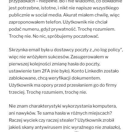
przypadkach – niepełne. Bo i nie wiadomo, co dokładnie
jest potrzebne, istotne, i nikt nie napisze wszystkiego
publicznie w social media. Akurat miałem chwilę, więc
zaproponowałem telefon. Użytkownik nie chciał
podać numeru, gdyż prywatność. Trochę rozumiem.
Trochę nie. No nic, spróbujemy poczatować.
Skrzynka email była u dostawcy poczty z „no log policy”,
więc nie wróżyłem sukcesów. Zasugerowałem w
pierwszej kolejności zmianę hasła do poczty,
ustawienie tam 2FA (nie było). Konto LinkedIn zostało
zablokowane, chcą weryfikacji dokumentem.
Użytkownik ma opory przed przesłaniem go do firmy
trzeciej. Trochę rozumiem, trochę nie.
Nie znam charakterystyki wykorzystania komputera,
ani nawyków. Te sama hasła w różnych miejscach?
Raczej wyciek czy raczej stealer? Użytkownik zrobił
jakieś skany antywirusem (nic wyraźnego nie znalazło),