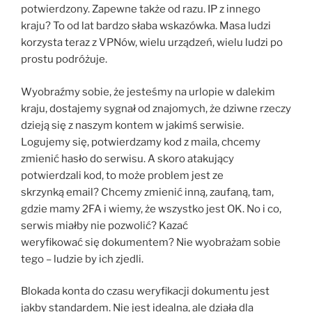
potwierdzony. Zapewne także od razu. IP z innego
kraju? To od lat bardzo słaba wskazówka. Masa ludzi
korzysta teraz z VPNów, wielu urządzeń, wielu ludzi po
prostu podróżuje.
Wyobraźmy sobie, że jesteśmy na urlopie w dalekim
kraju, dostajemy sygnał od znajomych, że dziwne rzeczy
dzieją się z naszym kontem w jakimś serwisie.
Logujemy się, potwierdzamy kod z maila, chcemy
zmienić hasło do serwisu. A skoro atakujący
potwierdzali kod, to może problem jest ze
skrzynką email? Chcemy zmienić inną, zaufaną, tam,
gdzie mamy 2FA i wiemy, że wszystko jest OK. No i co,
serwis miałby nie pozwolić? Kazać
weryfikować się dokumentem? Nie wyobrażam sobie
tego – ludzie by ich zjedli.
Blokada konta do czasu weryfikacji dokumentu jest
jakby standardem. Nie jest idealna, ale działa dla