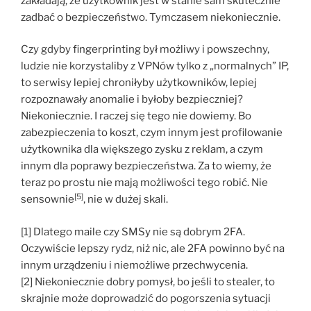
zakładają, że użytkownik jest w stanie sam skutecznie
zadbać o bezpieczeństwo. Tymczasem niekoniecznie.
Czy gdyby fingerprinting był możliwy i powszechny,
ludzie nie korzystaliby z VPNów tylko z „normalnych” IP,
to serwisy lepiej chroniłyby użytkowników, lepiej
rozpoznawały anomalie i byłoby bezpieczniej?
Niekoniecznie. I raczej się tego nie dowiemy. Bo
zabezpieczenia to koszt, czym innym jest profilowanie
użytkownika dla większego zysku z reklam, a czym
innym dla poprawy bezpieczeństwa. Za to wiemy, że
teraz po prostu nie mają możliwości tego robić. Nie
[5]
sensownie
, nie w dużej skali.
[1] Dlatego maile czy SMSy nie są dobrym 2FA.
Oczywiście lepszy rydz, niż nic, ale 2FA powinno być na
innym urządzeniu i niemożliwe przechwycenia.
[2] Niekoniecznie dobry pomysł, bo jeśli to stealer, to
skrajnie może doprowadzić do pogorszenia sytuacji