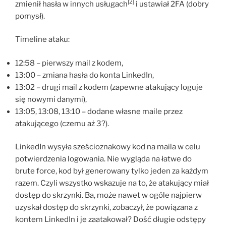
[2]
zmienił hasła w innych usługach
i ustawiał 2FA (dobry
pomysł).
Timeline ataku:
12:58 – pierwszy mail z kodem,
13:00 – zmiana hasła do konta LinkedIn,
13:02 – drugi mail z kodem (zapewne atakujący loguje
się nowymi danymi),
13:05, 13:08, 13:10 – dodane własne maile przez
atakującego (czemu aż 3?).
LinkedIn wysyła sześcioznakowy kod na maila w celu
potwierdzenia logowania. Nie wygląda na łatwe do
brute force, kod był generowany tylko jeden za każdym
razem. Czyli wszystko wskazuje na to, że atakujący miał
dostęp do skrzynki. Ba, może nawet w ogóle najpierw
uzyskał dostęp do skrzynki, zobaczył, że powiązana z
kontem LinkedIn i je zaatakował? Dość długie odstępy