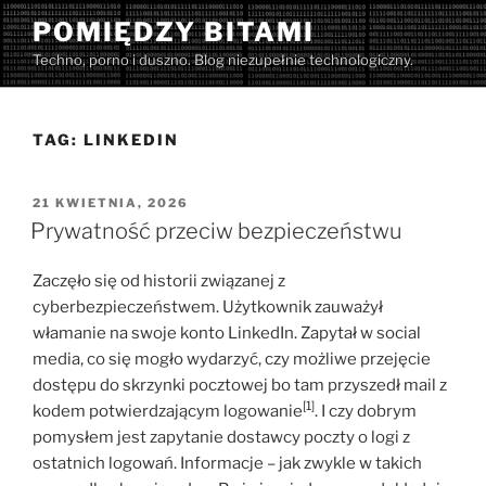
Przejdź
POMIĘDZY BITAMI
do
Techno, porno i duszno. Blog niezupełnie technologiczny.
treści
TAG:
LINKEDIN
OPUBLIKOWANE
21 KWIETNIA, 2026
W
Prywatność przeciw bezpieczeństwu
Zaczęło się od historii związanej z
cyberbezpieczeństwem. Użytkownik zauważył
włamanie na swoje konto LinkedIn. Zapytał w social
media, co się mogło wydarzyć, czy możliwe przejęcie
dostępu do skrzynki pocztowej bo tam przyszedł mail z
[1]
kodem potwierdzającym logowanie
. I czy dobrym
pomysłem jest zapytanie dostawcy poczty o logi z
ostatnich logowań. Informacje – jak zwykle w takich