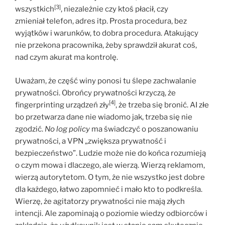
[3]
wszystkich
, niezależnie czy ktoś płacił, czy
zmieniał telefon, adres itp. Prosta procedura, bez
wyjątków i warunków, to dobra procedura. Atakujący
nie przekona pracownika, żeby sprawdził akurat coś,
nad czym akurat ma kontrolę.
Uważam, że część winy ponosi tu ślepe zachwalanie
prywatności. Obrońcy prywatności krzyczą, że
[4]
fingerprinting urządzeń zły
, że trzeba się bronić. AI złe
bo przetwarza dane nie wiadomo jak, trzeba się nie
zgodzić.
No log policy
ma świadczyć o poszanowaniu
prywatności, a VPN „zwiększa prywatność i
bezpieczeństwo”. Ludzie może nie do końca rozumieją
o czym mowa i dlaczego, ale wierzą. Wierzą reklamom,
wierzą autorytetom. O tym, że nie wszystko jest dobre
dla każdego, łatwo zapomnieć i mało kto to podkreśla.
Wierzę, że agitatorzy prywatności nie mają złych
intencji. Ale zapominają o poziomie wiedzy odbiorców i