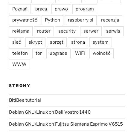
Poznań
praca
prawo
program
prywatność
Python
raspberry pi
recenzja
reklama
router
security
serwer
serwis
sieć
skrypt
sprzęt
strona
system
telefon
tor
upgrade
WiFi
wolność
WWW
STRONY
BitlBee tutorial
Debian GNU/Linux on Dell Vostro 1440
Debian GNU/Linux on Fujitsu Siemens Esprimo V6515