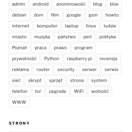
admin
android
anonimowość
blog
blox
debian
dom
film
google
gsm
howto
internet
komputer
laptop
linux
ludzie
miasto
muzyka
państwo
perl
polityka
Poznań
praca
prawo
program
prywatność
Python
raspberry pi
recenzja
reklama
router
security
serwer
serwis
sieć
skrypt
sprzęt
strona
system
telefon
tor
upgrade
WiFi
wolność
WWW
STRONY