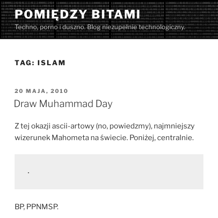
Przejdź
POMIĘDZY BITAMI
do
Techno, porno i duszno. Blog niezupełnie technologiczny.
treści
TAG:
ISLAM
OPUBLIKOWANE
20 MAJA, 2010
W
Draw Muhammad Day
Z tej okazji ascii-artowy (no, powiedzmy), najmniejszy
wizerunek Mahometa na świecie. Poniżej, centralnie.
.
BP, PPNMSP.