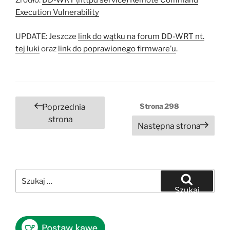
Źródło:
DD-WRT (httpd service) Remote Command
Execution Vulnerability
UPDATE: Jeszcze
link do wątku na forum DD-WRT nt.
tej luki
oraz
link do poprawionego firmware’u
.
Stronicowanie
Strona
298
Poprzednia
wpisów
strona
Następna strona
Szukaj:
Szukaj