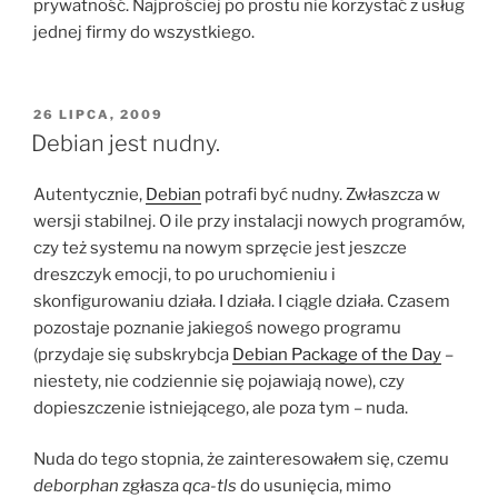
prywatność. Najprościej po prostu nie korzystać z usług
jednej firmy do wszystkiego.
OPUBLIKOWANE
26 LIPCA, 2009
W
Debian jest nudny.
Autentycznie,
Debian
potrafi być nudny. Zwłaszcza w
wersji stabilnej. O ile przy instalacji nowych programów,
czy też systemu na nowym sprzęcie jest jeszcze
dreszczyk emocji, to po uruchomieniu i
skonfigurowaniu działa. I działa. I ciągle działa. Czasem
pozostaje poznanie jakiegoś nowego programu
(przydaje się subskrybcja
Debian Package of the Day
–
niestety, nie codziennie się pojawiają nowe), czy
dopieszczenie istniejącego, ale poza tym – nuda.
Nuda do tego stopnia, że zainteresowałem się, czemu
deborphan
zgłasza
qca-tls
do usunięcia, mimo