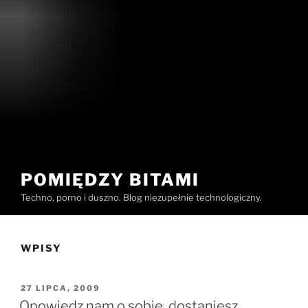
POMIĘDZY BITAMI
Techno, porno i duszno. Blog niezupełnie technologiczny.
WPISY
OPUBLIKOWANE
27 LIPCA, 2009
W
Opowiedz nam o sobie, dostaniesz