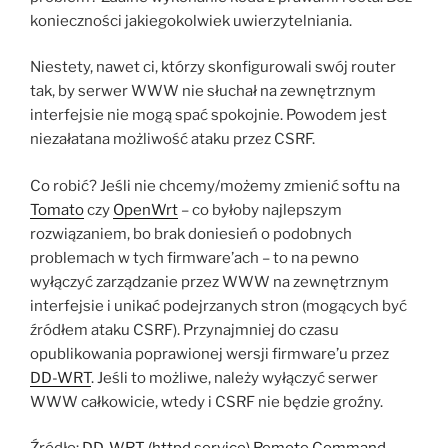
konieczności jakiegokolwiek uwierzytelniania.
Niestety, nawet ci, którzy skonfigurowali swój router
tak, by serwer WWW nie słuchał na zewnętrznym
interfejsie nie mogą spać spokojnie. Powodem jest
niezałatana możliwość ataku przez CSRF.
Co robić? Jeśli nie chcemy/możemy zmienić softu na
Tomato
czy
OpenWrt
– co byłoby najlepszym
rozwiązaniem, bo brak doniesień o podobnych
problemach w tych firmware’ach – to na pewno
wyłączyć zarządzanie przez WWW na zewnętrznym
interfejsie i unikać podejrzanych stron (mogących być
źródłem ataku CSRF). Przynajmniej do czasu
opublikowania poprawionej wersji firmware’u przez
DD-WRT
. Jeśli to możliwe, należy wyłączyć serwer
WWW całkowicie, wtedy i CSRF nie będzie groźny.