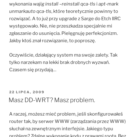
wykonania
wajig install –reinstall qca-tls
i
apt-mark
unmarkauto qca-tls
, które teoretycznie powinny to
rozwiązać. A to już przy upgrade z Sarge do Etch IIRC
występowało. Nie, nie przeszkadza specjalnie mi
zgłaszanie do usunięcia. Pielęgnuję perfekcjonizm.
Jakby ktoś znał rozwiązanie, to poproszę.
Oczywiście, działający system ma swoje zalety. Tak
tylko narzekam na lekki brak drobnych wyzwań.
Czasem się przydają…
OPUBLIKOWANE
22 LIPCA, 2009
W
Masz DD-WRT? Masz problem.
A raczej, możesz mieć problem, jeśli skonfigurowałeś
router tak, by serwer WWW (zarządzania przez WWW)
słuchał na zewnętrznym interfejsie. Jakiego typu
problem? Zdalne wykonanie kodu z prawami roota. Bez