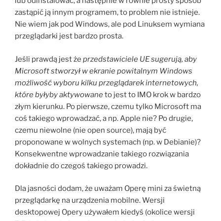
lub odinstalować, a następnie w równie prosty sposób
zastąpić ją innym programem, to problem nie istnieje.
Nie wiem jak pod Windows, ale pod Linuksem wymiana
przeglądarki jest bardzo prosta.
Jeśli prawdą jest że
przedstawiciele UE sugerują, aby
Microsoft stworzył w ekranie powitalnym Windows
możliwość wyboru kilku przeglądarek internetowych,
które byłyby aktywowane
to jest to IMO krok w bardzo
złym kierunku. Po pierwsze, czemu tylko Microsoft ma
coś takiego wprowadzać, a np. Apple nie? Po drugie,
czemu niewolne (nie open source), mają być
proponowane w wolnych systemach (np. w Debianie)?
Konsekwentne wprowadzanie takiego rozwiązania
dokładnie do czegoś takiego prowadzi.
Dla jasności dodam, że uważam Operę mini za świetną
przeglądarkę na urządzenia mobilne. Wersji
desktopowej Opery używałem kiedyś (okolice wersji