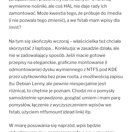
wymienne nośniki, ale coś HAL nie daje rady ich
zamontować. Może kwestia tego, że próbuje do /media
(i nie pozwala tego zmienić), a we fstab mam wpisy dla
/mnt?
Na tym się skończyło wczoraj – właścicielka też chciała
skorzystać z laptopa… Konkluzja: w zasadzie działa, ale
nie w zadowalający sposób. Jeśli macie gotowe
przepisy na eleganckie, graficzne montowanie (i
odmontowanie) dysku wymiennego z NTFS pod KDE
przez użytkownika bez praw roota, z możliwością zapisu
(tu: Debian Lenny, ale pewnie niespecjalnie jest
różnica), to chętnie je poznam. Chodzi mi o pomysły
samodzielnie sprawdzone, googlać umiem i mam parę
pomysłów, łączenie z wyczyszczeniem wpisów we
fstab, użyciem ntfsmount (dead link) itp.
W miarę posuwania się naprzód, wpis będzie