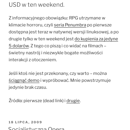
USD w ten weekend.
Z informacyjnego obowiązku: RPG utrzymane w
klimacie horroru, czyli
seria Penumbra
po pierwsze
dostępna jest teraz w natywnej wersji linuksowej, a po
drugie tylko w ten weekend jest
do kupienia za jedyne
5 dolarów
. Z tego co piszą i co widać na filmach –
świetny nastrój i niezwykle bogate możliwości
interakcji z otoczeniem.
Jeśli ktoś nie jest przekonany, czy warto – można
ściągnąć demo
i wypróbować. Mnie powstrzymuje
jedynie brak czasu.
Źródła: pierwsze (dead link) i
drugie
.
OPUBLIKOWANE
18 LIPCA, 2009
W
Socjalistyczna Opera.