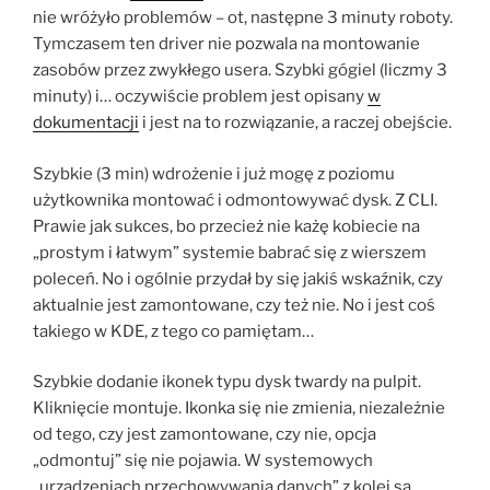
nie wróżyło problemów – ot, następne 3 minuty roboty.
Tymczasem ten driver nie pozwala na montowanie
zasobów przez zwykłego usera. Szybki gógiel (liczmy 3
minuty) i… oczywiście problem jest opisany
w
dokumentacji
i jest na to rozwiązanie, a raczej obejście.
Szybkie (3 min) wdrożenie i już mogę z poziomu
użytkownika montować i odmontowywać dysk. Z CLI.
Prawie jak sukces, bo przecież nie każę kobiecie na
„prostym i łatwym” systemie babrać się z wierszem
poleceń. No i ogólnie przydał by się jakiś wskaźnik, czy
aktualnie jest zamontowane, czy też nie. No i jest coś
takiego w KDE, z tego co pamiętam…
Szybkie dodanie ikonek typu dysk twardy na pulpit.
Kliknięcie montuje. Ikonka się nie zmienia, niezależnie
od tego, czy jest zamontowane, czy nie, opcja
„odmontuj” się nie pojawia. W systemowych
„urządzeniach przechowywania danych” z kolei są