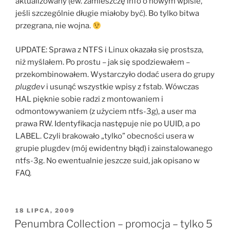
aktualizowany (ew. zamieszczę info o nowym wpisie,
jeśli szczególnie długie miałoby być). Bo tylko bitwa
przegrana, nie wojna.
UPDATE: Sprawa z NTFS i Linux okazała się prostsza,
niż myślałem. Po prostu – jak się spodziewałem –
przekombinowałem. Wystarczyło dodać usera do grupy
plugdev
i usunąć wszystkie wpisy z fstab. Wówczas
HAL pięknie sobie radzi z montowaniem i
odmontowywaniem (z użyciem ntfs-3g), a user ma
prawa RW. Identyfikacja następuje nie po UUID, a po
LABEL. Czyli brakowało „tylko” obecności usera w
grupie plugdev (mój ewidentny błąd) i zainstalowanego
ntfs-3g. No ewentualnie jeszcze suid, jak opisano w
FAQ.
OPUBLIKOWANE
18 LIPCA, 2009
W
Penumbra Collection – promocja – tylko 5