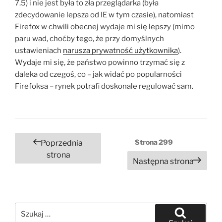
7.5) i nie jest była to zła przeglądarka (była
zdecydowanie lepsza od IE w tym czasie), natomiast
Firefox w chwili obecnej wydaje mi się lepszy (mimo
paru wad, choćby tego, że przy domyślnych
ustawieniach
narusza prywatność użytkownika
).
Wydaje mi się, że państwo powinno trzymać się z
daleka od czegoś, co – jak widać po popularności
Firefoksa – rynek potrafi doskonale regulować sam.
Stronicowanie
Strona
299
Poprzednia
wpisów
strona
Następna strona
Szukaj: